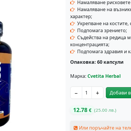
Намаляване рисковете 
Намаляване на възник
характер;
Укрепване на костите, 
Подпомага зрението;
Съдейства на редица 
концентрацията;
Подпомага здравия и к
Опаковка: 60 капсули
Марка:
Cvetita Herbal
−
+
Добави в
количество за Fish Oil O
12.78
(25.00 лв.)
€
Или поръчайте на тел