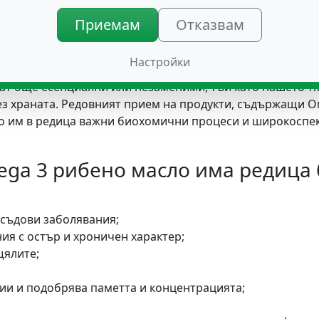
Приемам
Отказвам
о масло
Настройки
ат още есенциални или незаменими, тъй като нашето тя
ез храната. Редовният прием на продукти, съдържащи О
ето им в редица важни биохомични процеси и широкоспе
mega 3 рибено масло има редица
 съдови заболявания;
я с остър и хроничен характер;
щялите;
ии и подобрява паметта и концентрацията;