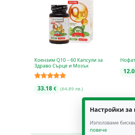
Коензим Q10 – 60 Капсули за
Нофат
Здраво Сърце и Мозък
12.
Оценено с
33.18
€
(64.89 лв.)
5.00
от 5
Настройки за
Използваме бискви
повече