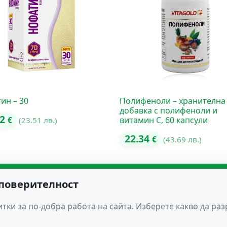
ин – 30
Полифеноли – хранителна
добавка с полифеноли и
02
витамин C, 60 капсули
€
(23.51 лв.)
22.34
€
(43.69 лв.)
 поверителност
тки за по-добра работа на сайта. Изберете какво да ра