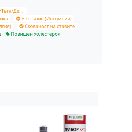
/Депресия
ика
Безсъние (Инсомния)
лгия)
Скованост на ставите
е
Повишен холестерол