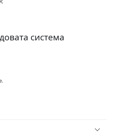
и;
ъдовата система
е.