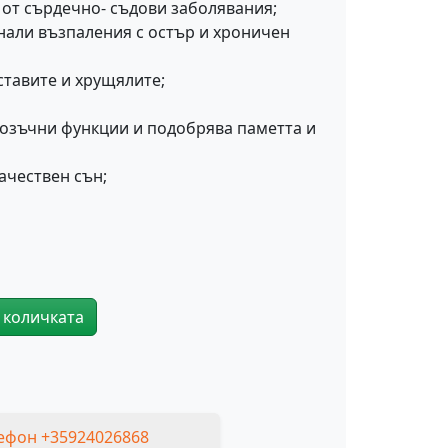
от сърдечно- съдови заболявания;
нали възпаления с остър и хроничен
ставите и хрущялите;
мозъчни функции и подобрява паметта и
ачествен сън;
 количката
mega 3 Рибено Масло
ефон +35924026868