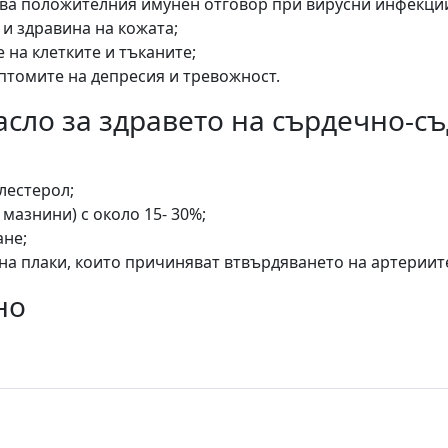
ва положителния имунен отговор при вирусни инфекци
и здравина на кожата;
 на клетките и тъканите;
томите на депресия и тревожност.
асло за здравето на сърдечно-с
лестерол;
мазнини) с около 15- 30%;
ане;
а плаки, които причиняват втвърдяването на артериит
но