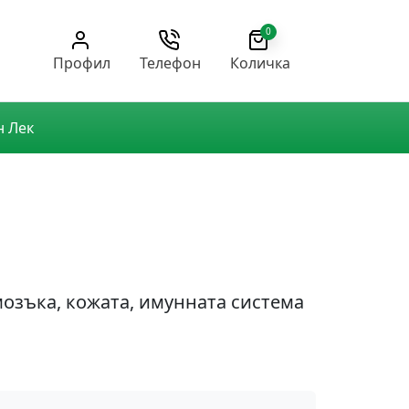
0
Профил
Телефон
Количка
н Лек
мозъка, кожата, имунната система