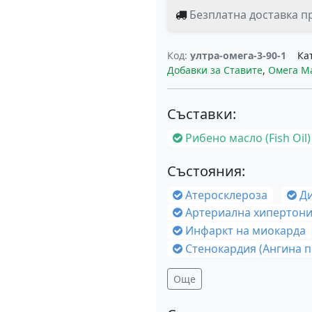
Безплатна доставка пр
Код:
ултра-омега-3-90-1
Ка
Добавки за Ставите
,
Омега М
Съставки:
Рибено масло (Fish Oil)
Състояния:
Атеросклероза
Д
Артериална хипертон
Инфаркт на миокарда
Стенокардия (Ангина п
Още