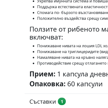
Укрепва имунната система и повиша
Поддържа естествената еластичност 
Спомага по- бързото възстановяване
Положително въздейства срещу симп
Ползите от рибеното м
включват:
Понижаване нивата на лошия LDL хо
Понижаване на триглицеридите (вид 
Намаляване нивата на кръвно наляг
Противодействие срещу отлагането н
Прием:
1 капсула днев
Опаковка:
60 капсули
Съставки
1