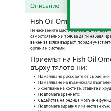
Описание
Fish Oil Omega 3 рибен
Ненаситените мастни киселини се нарич
самостоятелно и трябва да ги набавя чр
важен за всяка възраст, поради участи
органи и системи.
Приемът на Fish Oil O
върху тялото ни:
Намаляване рисковете от сърдечно-
Намаляване на възникнали възпалени
Укрепване на костите, ставите и хру
Подпомага зрението;
Съдейства на редица мозъчни функц
Подпомага здравия и качествен сън;