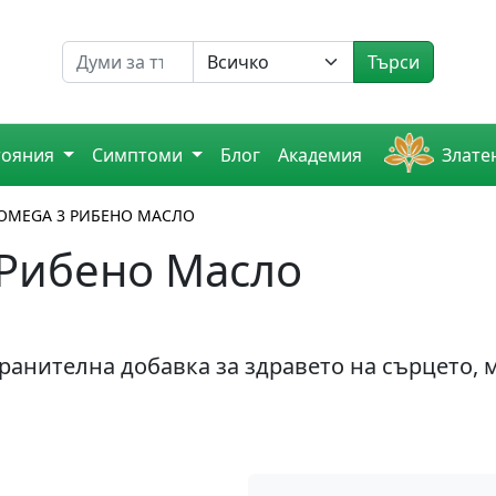
Търсене на
Търси
тояния
Симптоми
Блог
Академия
Злате
L OMEGA 3 РИБЕНО МАСЛО
3 Рибено Масло
хранителна добавка за здравето на сърцето, 