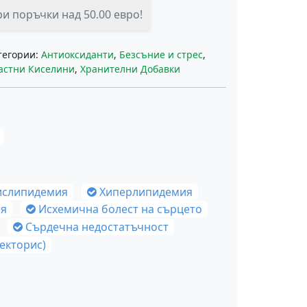
и поръчки над 50.00 евро!
тегории:
Антиоксиданти
,
Безсъние и стрес
,
астни Киселини
,
Хранителни Добавки
ислипидемия
Хиперлипидемия
ия
Исхемична болест на сърцето
Сърдечна недостатъчност
екторис)