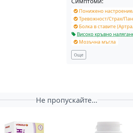
Симптоми:
Понижено настроение/Тъга
Тревожност/Страх/Пан
Болка в ставите (Артра
Високо кръвно наляган
Мозъчна мъгла
Още
Не пропускайте…