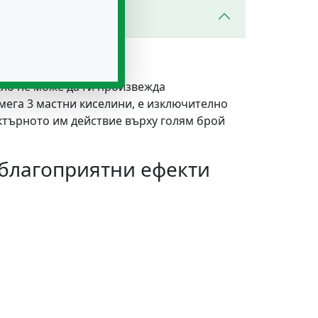
ло не може да ги произвежда
мега 3 мастни киселини, е изключително
ктърното им действие върху голям брой
 благоприятни ефекти