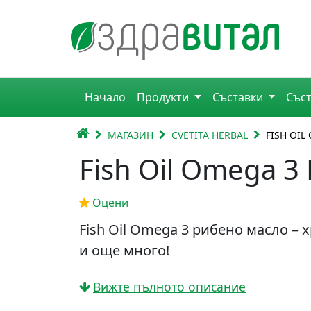
Премини към съдържанието
Горна навигация
Начало
Продукти
Съставки
Със
Главна навигация
НАЧАЛО
МАГАЗИН
CVETITA HERBAL
FISH OI
Fish Oil Omega 
Оцени
Fish Oil Omega 3 рибено масло – 
и още много!
Вижте пълното описание