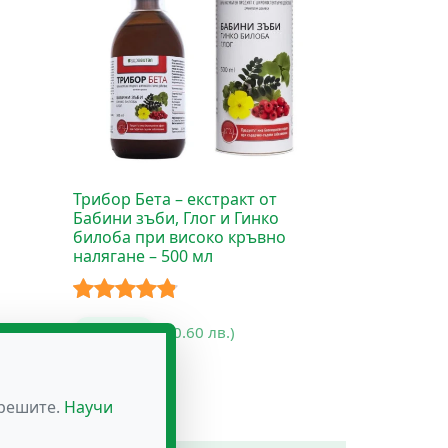
Трибор Бета – екстракт от
Бабини зъби, Глог и Гинко
билоба при високо кръвно
налягане – 500 мл
Оценено с
25.87
€
(50.60 лв.)
4.75
от 5
зрешите.
Научи