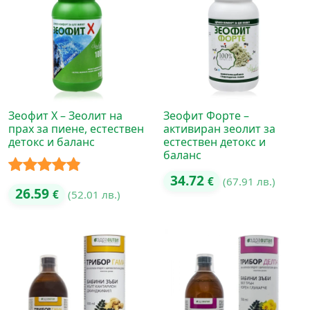
Зеофит Х – Зеолит на
Зеофит Форте –
прах за пиене, естествен
активиран зеолит за
детокс и баланс
естествен детокс и
баланс
34.72
€
(67.91 лв.)
Оценено с
26.59
€
(52.01 лв.)
4.80
от 5