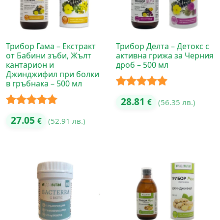
Трибор Гама – Екстракт
Трибор Делта – Детокс с
от Бабини зъби, Жълт
активна грижа за Черния
кантарион и
дроб – 500 мл
Джинджифил при болки
в гръбнака – 500 мл
Оценено с
28.81
€
(56.35 лв.)
5.00
от 5
Оценено с
27.05
€
(52.91 лв.)
5.00
от 5