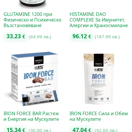
GLUTAMINE 1200 при
HISTAMINE DAO
Физическо и Психическо
COMPLEXE За Имунитет,
Възстановяване
Алергии и Храносмилане
33.23
96.12
€
(64.99 лв.)
€
(187.99 лв.)
IRON FORCE BAR Растеж
IRON FORCE Сила и Обем
и Енергия на Мускулите
на Мускулите
15.34
47.04
€
(30.00 лв.)
€
(92.00 лв.)