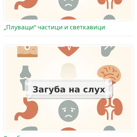
„Плуващи“ частици и светкавици