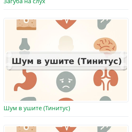
Загуба на слух
Шум в ушите (Тинитус)