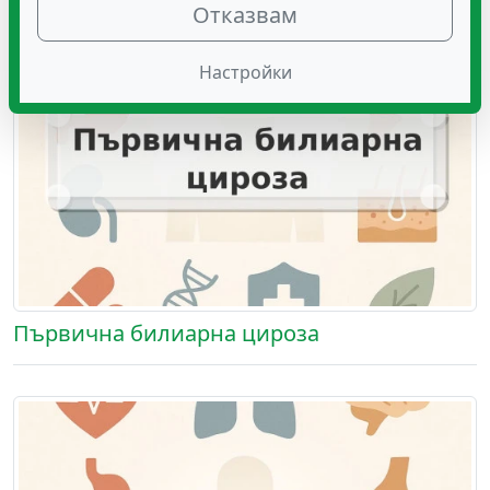
Отказвам
Настройки
Първична билиарна цироза