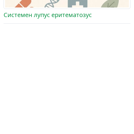
Системен лупус еритематозус