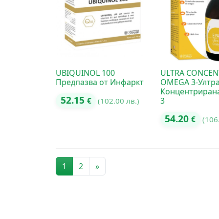
UBIQUINOL 100
ULTRA CONCEN
Предпазва от Инфаркт
OMEGA 3-Ултр
Концентриран
52.15
3
€
(102.00 лв.)
54.20
€
(106
Posts navigation
1
2
»