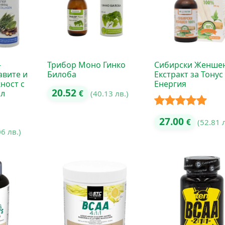
–
Трибор Моно Гинко
Сибирски Женшен
авите и
Билоба
Екстракт за Тонус
ност с
Енергия
20.52
мл
€
(40.13 лв.)
Оценено с
27.00
€
(52.81 
06 лв.)
5.00
от 5