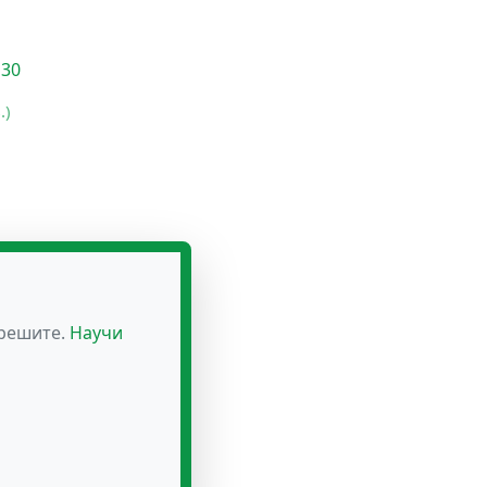
 30
.)
зрешите.
Научи
ий +