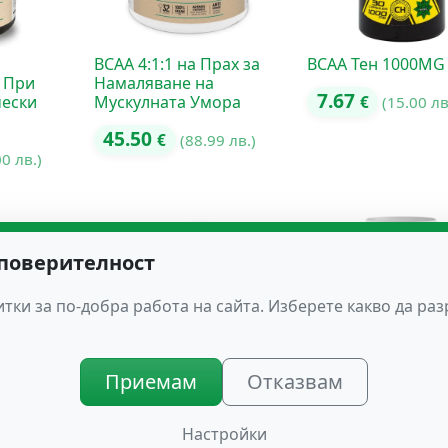
BCAA 4:1:1 на Прах за
BCAA Тен 1000MG
 При
Намаляване на
7.67
чески
Мускулната Умора
€
(15.00 лв
45.50
€
(88.99 лв.)
00 лв.)
 поверителност
тки за по-добра работа на сайта. Изберете какво да ра
Приемам
Отказвам
A 3
KILLERCAL® Намалява
MAGNECIT Магнез
Приема на Калории
VIT. B6
Настройки