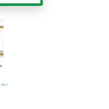
лв.)
я
 лв.)