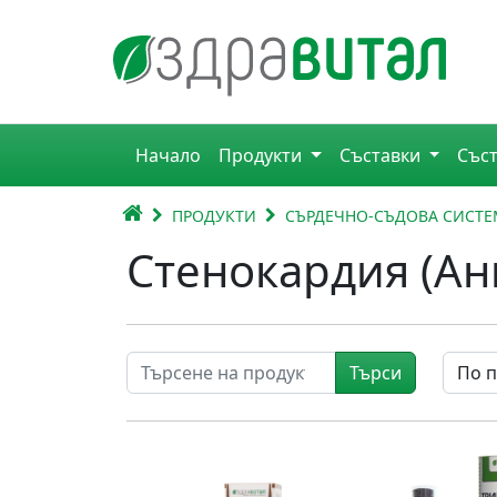
Премини към съдържанието
Горна навигация
Начало
Продукти
Съставки
Със
Главна навигация
НАЧАЛО
ПРОДУКТИ
СЪРДЕЧНО-СЪДОВА СИСТЕ
Стенокардия (Ан
Търси