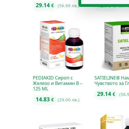
29.14
12.78
€
(56.99 лв.)
€
(25.
PEDIAKID Сироп с
SATIELINE® На
Желязо и Витамин B –
Чувството за Г
125 ML
29.14
€
(56.
14.83
€
(29.00 лв.)