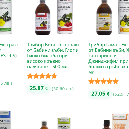
Екстракт
Трибор Бета – екстракт
Трибор Гама – Ек
и
от Бабини зъби, Глог и
от Бабини зъби, 
ESTRIS)
Гинко билоба при
кантарион и
високо кръвно
Джинджифил при
налягане – 500 мл
болки в гръбнака 
мл
85 лв.)
Оценено с
25.87
€
(50.60 лв.)
Оценено с
27.05
€
(52.91 
4.75
от 5
5.00
от 5