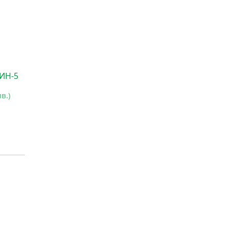
ИН-5
лв.)