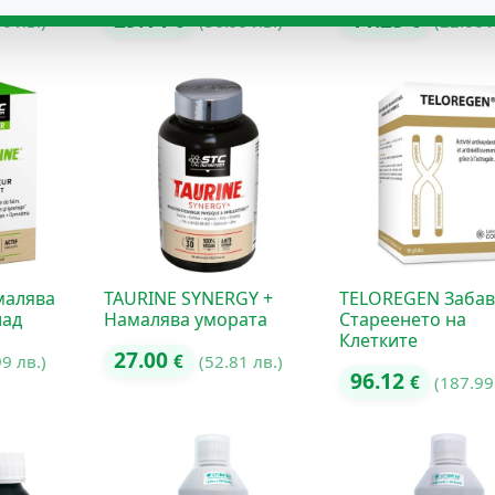
29.14
11.25
00 лв.)
€
(56.99 лв.)
€
(22.00 
малява
TAURINE SYNERGY +
TELOREGEN Забав
лад
Намалява умората
Стареенето на
Клетките
27.00
99 лв.)
€
(52.81 лв.)
96.12
€
(187.99