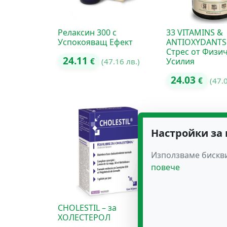
Релаксин 300 с
33 VITAMINS &
Успокояващ Ефект
ANTIOXYDANTS
Стрес от Физи
24.11
Усилия
€
(47.16 лв.)
24.03
€
(47.
Настройки за
Използваме бискви
повече
CHOLESTIL – за
FISH OIL OMEG
ХОЛЕСТЕРОЛ
Рибено Масло