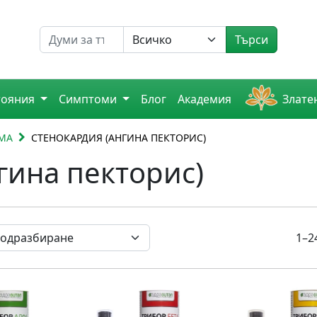
Търсене на
Търси
тояния
Симптоми
Блог
Академия
Злате
МА
СТЕНОКАРДИЯ (АНГИНА ПЕКТОРИС)
гина пекторис)
1–2