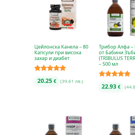
Цейлонска Канела – 80
Трибор Алфа – 
Капсули при висока
от Бабини Зъб
захар и диабет
(TRIBULUS TERR
– 500 мл
Оценено с
20.25
€
(39.61 лв.)
Оценено с
22.93
€
(44.
5.00
от 5
5.00
от 5