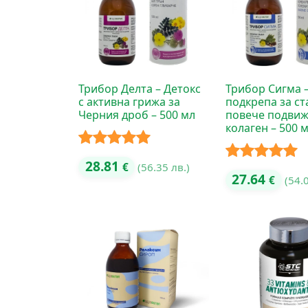
Трибор Делта – Детокс
Трибор Сигма 
с активна грижа за
подкрепа за ст
Черния дроб – 500 мл
повече подвиж
колаген – 500 
Оценено с
28.81
€
(56.35 лв.)
Оценено с
27.64
€
(54.
5.00
от 5
5.00
от 5