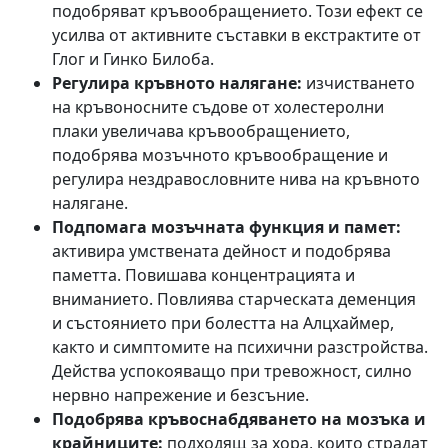
подобряват кръвообращението. Този ефект се
усилва от активните съставки в екстрактите от
Глог и Гинко Билоба.
Регулира кръвното налягане:
изчистването
на кръвоносните съдове от холестеролни
плаки увеличава кръвообращението,
подобрява мозъчното кръвообращение и
регулира нездравословните нива на кръвното
налягане.
Подпомага мозъчната функция и памет:
активира умствената дейност и подобрява
паметта. Повишава концентрацията и
вниманието. Повлиява старческата деменция
и състоянието при болестта на Алцхаймер,
както и симптомите на психични разстройства.
Действа успокояващо при тревожност, силно
нервно напрежение и безсъние.
Подобрява кръвоснабдяването на мозъка и
крайниците:
подходящ за хора, които страдат