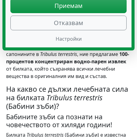
Екипът ни, с богат опит в продажбата на природни
Приемам
продукти, след години съвместна работа с
професионалисти, технолози и фитотерапевти,
Отказвам
проведе множество проучвания, преди да създаде
серията Трибор. Тъй като алкохолът, който често
Настройки
се използва в производството на билкови
екстракти, унищожава безценното действие на
сапонините в
Tribulus terrestris
, ние предлагаме
100-
процентов концентриран водно-парен извлек
от билката, който съхранява всички лечебни
вещества в оригиналния им вид и състав.
На какво се дължи лечебната сила
на билката
Tribulus terrestris
(Бабини зъби)?
Бабините зъби са познати на
човечеството от хиляди години!
Билката
Tribulus terrestris
(Бабини зъби) е известна