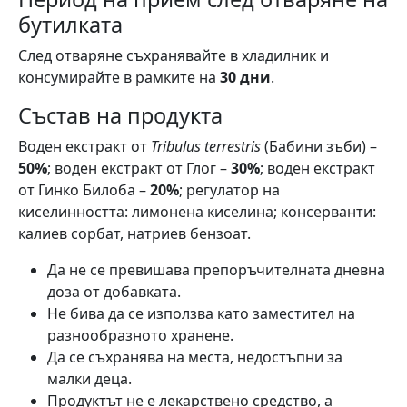
бутилката
След отваряне съхранявайте в хладилник и
консумирайте в рамките на
30 дни
.
Състав на продукта
Воден екстракт от
Tribulus terrestris
(Бабини зъби) –
50%
; воден екстракт от Глог –
30%
; воден екстракт
от Гинко Билоба –
20%
; регулатор на
киселинността: лимонена киселина; консерванти:
калиев сорбат, натриев бензоат.
Да не се превишава препоръчителната дневна
доза от добавката.
Не бива да се използва като заместител на
разнообразното хранене.
Да се съхранява на места, недостъпни за
малки деца.
Продуктът не е лекарствено средство, а