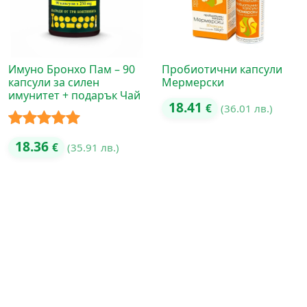
Имуно Бронхо Пам – 90
Пробиотични капсули
капсули за силен
Мермерски
имунитет + подарък Чай
18.41
€
(36.01 лв.)
Оценено с
18.36
€
(35.91 лв.)
5.00
от 5