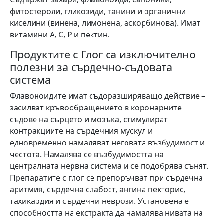
фитостероли, гликозиди, танини и органични
киселини (винена, лимонена, аскорбинова). Имат
витамини A, C, P и пектин.
Продуктите с Глог са изключително
полезни за сърдечно-съдовата
система
Флавоноидите имат съдоразширяващо действие –
засилват кръвообращението в коронарните
съдове на сърцето и мозъка, стимулират
контракциите на сърдечния мускул и
едновременно намаляват неговата възбудимост и
честота. Намалява се възбудимостта на
централната нервна система и се подобрява сънят.
Препаратите с глог се препоръчват при сърдечна
аритмия, сърдечна слабост, ангина пекторис,
тахикардия и сърдечни неврози. Установена е
способността на екстракта да намалява нивата на