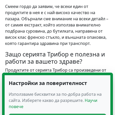
Смеем гордо да заявим, че всеки един от
продуктите в нея е с най-високо качество на
пазара. Обърнали сме внимание на всеки детайл –
от самия екстракт, който използва внимателно
подбрана суровина, до бутилката, направена от
висок клас френско стъкло, и външната опаковка,
която гарантира здравина при транспорт.
Защо серията Трибор е полезна и
работи за вашето здраве?
Продуктите от серията Трибор са произведени от
висококачествен суров материал, чрез надеждни
технологии и ефективни формули, които доказано
Настройки за поверителност
действат. Нашите хранителни добавки помагат да
Използваме бисквитки за по-добра работа на
подобрим здравето на клиентите ни и да
сайта. Изберете какво да разрешите.
Научи
вдъхновяваме хората да живеят по-щастлив и по-
повече
здрав живот.