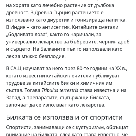
на хората като лечебно растение от дълбока
древност. В Древна Гърция растението е
използвано като диуретик и тонизираща напитка.
В Индия – като антисептик. Китайците смятали
„бодливата лоза“, както го наричали, за
универсално лекарство за бъбреците, черния дроб
и сърцето. На Балканите пък го използвали като
лек за мъжко безплодие.
В САЩ научават за него през 80-те години на ХХ в.,
когато известни китайски лечители публикуват
трудове за китайските билки и химичния им
състав. Тогава
Tribulus terrestris
става известна и на
Запад, а препаратите, съдържащи билката,
започват да се използват като лекарства.
Билката се използва и от спортисти
Спортисти, занимаващи се с културизъм, обръщат
внимание на билката, след като става известно, че