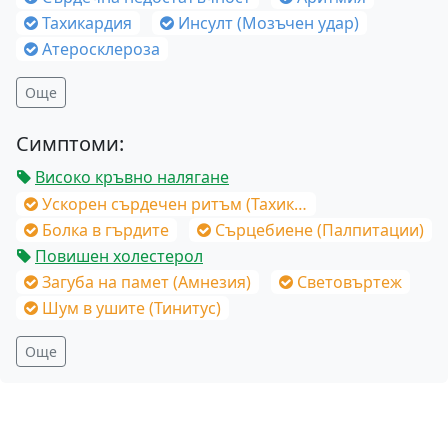
Тахикардия
Инсулт (Мозъчен удар)
Атеросклероза
Още
Симптоми:
Високо кръвно налягане
Ускорен сърдечен ритъм (Тахикардия)
Болка в гърдите
Сърцебиене (Палпитации)
Повишен холестерол
Загуба на памет (Амнезия)
Световъртеж
Шум в ушите (Тинитус)
Още