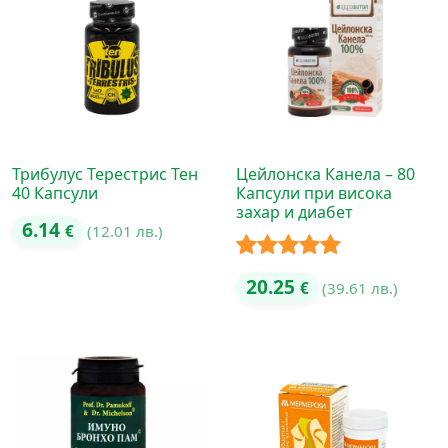
Трибулус Терестрис Тен
Цейлонска Канела – 80
40 Капсули
Капсули при висока
захар и диабет
6.14
€
(12.01 лв.)
Оценено с
20.25
€
(39.61 лв.)
5.00
от 5