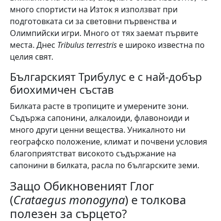
много спортисти на Изток я използват при
подготовката си за световни първенства и
Олимпийски игри. Много от тях заемат първите
места. Днес
Tribulus terrestris
е широко известна по
целия свят.
Българският Трибулус е с най-добър
биохимичен състав
Билката расте в тропиците и умерените зони.
Съдържа сапонини, алкалоиди, флавоноиди и
много други ценни вещества. Уникалното ни
географско положение, климат и почвени условия
благоприятстват високото съдържание на
сапонини в билката, расла по българските земи.
Защо Обикновеният Глог
(
Crataegus monogyna
) е толкова
полезен за сърцето?