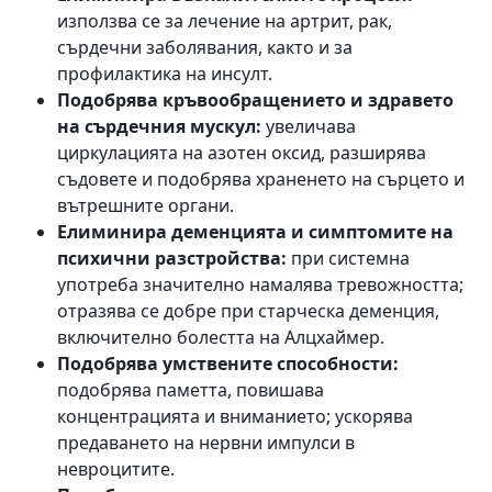
използва се за лечение на артрит, рак,
сърдечни заболявания, както и за
профилактика на инсулт.
Подобрява кръвообращението и здравето
на сърдечния мускул:
увеличава
циркулацията на азотен оксид, разширява
съдовете и подобрява храненето на сърцето и
вътрешните органи.
Елиминира деменцията и симптомите на
психични разстройства:
при системна
употреба значително намалява тревожността;
отразява се добре при старческа деменция,
включително болестта на Алцхаймер.
Подобрява умствените способности:
подобрява паметта, повишава
концентрацията и вниманието; ускорява
предаването на нервни импулси в
невроцитите.