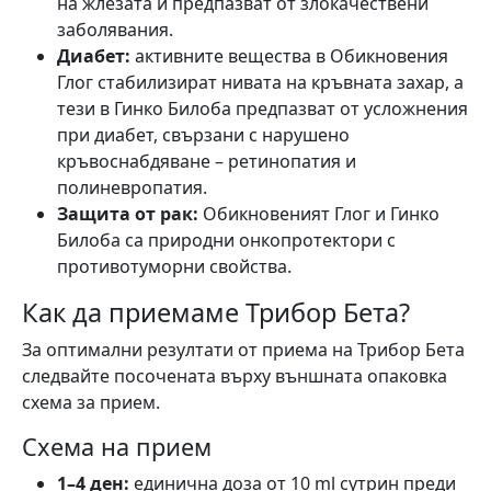
на жлезата и предпазват от злокачествени
заболявания.
Диабет:
активните вещества в Обикновения
Глог стабилизират нивата на кръвната захар, а
тези в Гинко Билоба предпазват от усложнения
при диабет, свързани с нарушено
кръвоснабдяване – ретинопатия и
полиневропатия.
Защита от рак:
Обикновеният Глог и Гинко
Билоба са природни онкопротектори с
противотуморни свойства.
Как да приемаме Трибор Бета?
За оптимални резултати от приема на Трибор Бета
следвайте посочената върху външната опаковка
схема за прием.
Схема на прием
1–4 ден:
единична доза от 10 ml сутрин преди