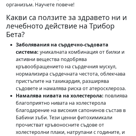
организъм. Научете повече!
Какви са ползите за здравето ни и
лечебното действие на Трибор
Бета?
Заболявания на сърдечно-съдовата
система:
уникалната комбинация от билки и
активни вещества подобрява
кръвообращението на сърдечния мускул,
нормализира сърдечната честота, облекчава
пристъпите на тахикардия, разширява
съдовете и намалява риска от атеросклероза.
Намалява нивата на холестерола:
повлиява
благоприятно нивата на холестерола
благодарение на високия сапонинов състав в
Бабини зъби. Тези ценни фитохимикали
прочистват кръвоносните съдове от
холестеролни плаки, натрупани с годините, и