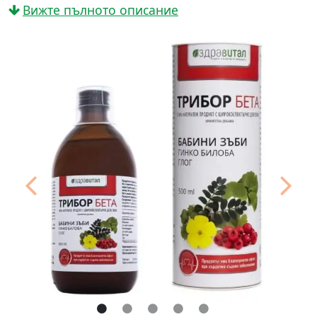
Вижте пълното описание
оценки
Предишни
След