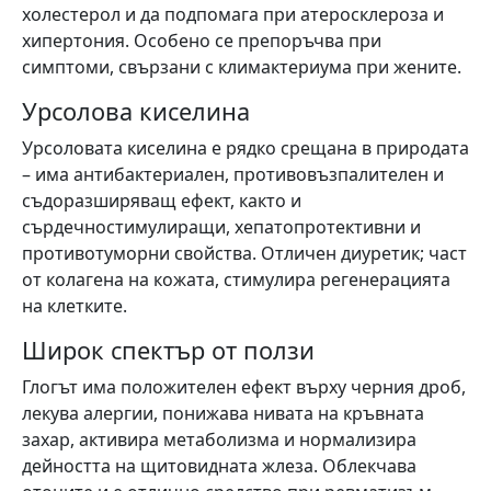
холестерол и да подпомага при атеросклероза и
хипертония. Особено се препоръчва при
симптоми, свързани с климактериума при жените.
Урсолова киселина
Урсоловата киселина е рядко срещана в природата
– има антибактериален, противовъзпалителен и
съдоразширяващ ефект, както и
сърдечностимулиращи, хепатопротективни и
противотуморни свойства. Отличен диуретик; част
от колагена на кожата, стимулира регенерацията
на клетките.
Широк спектър от ползи
Глогът има положителен ефект върху черния дроб,
лекува алергии, понижава нивата на кръвната
захар, активира метаболизма и нормализира
дейността на щитовидната жлеза. Облекчава