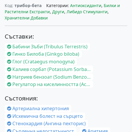
Код:
трибор-бета
Категории:
Антиоксиданти
,
Билки и
Растителни Екстракти
,
Други
,
Либидо Стимуланти
,
Хранителни Добавки
Съставки:
Бабини Зъби (Tribulus Terrestris)
Гинко Билоба (Ginkgo biloba)
Глог (Crataegus monogyna)
Калиев сорбат (Potassium Sorbate)
Натриев бензоат (Sodium Benzoate)
Регулатор на киселинността (Acidity Regulator)
Състояния:
Артериална хипертония
Исхемична болест на сърцето
Стенокардия (Ангина пекторис)
Сърдечна недостатъчност
Аритмия