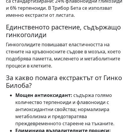
са стандартизирани: 24% флавоноидни гликозиди
и 6% терпеноиди. В Трибор Бета се използват
именно екстракти от листата.
Единственото растение, съдържащо
гинкоголиди
Гинкоголидите повишават еластичността на
стените на кръвоносните съдове в мозъка, което
подобрява паметта, мисленето и метаболитните
процеси в клетките.
За какво помага екстрактът от Гинко
Билоба?
Мощен антиоксидант:
съдържа голямо
количество терпеноиди и флавоноиди с
антиоксидантни свойства; нормализира
метаболизма и предотвратява
преждевременното стареене на тъканите.
Елиминира възпалителните процеси: