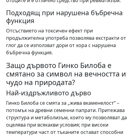
отоците и е отлично средство при ревматизъм.
Подходящ при нарушена бъбречна
функция
Отсъствието на токсичен ефект при
продължителна употреба позволява екстракти от
глог да се използват дори от хора с нарушена
бъбречна функция.
Защо дървото Гинко Билоба е
смятано за символ на вечността и
чудо на природата?
Най-издръжливото дърво
Гинко Билоба се смята за „жива вкаменелост“ –
потомък на древни семенни папрати. Притежава
структура и метаболизъм, които му позволяват да
оцелява при всякакви условия; при високи
температури част от тъканите остават способни