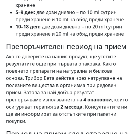
хранене
5–9 ден:
две дози дневно – по 10 ml сутрин
преди хранене и 10 ml на обяд преди хранене
10–18 ден:
две дози дневно – по 20 ml сутрин
преди хранене и 20 ml на обяд преди хранене
Препоръчителен период на прием
Ако се доверите на нашия продукт, ще усетите
резултатите още при първата опаковка. Както
повечето препарати на натурална и билкова
основа, Трибор Бета действа чрез натрупване на
полезните вещества в организма при редовен
прием. Затова за най-добър резултат
препоръчваме използването на
4 опаковки
, които
осигуряват терапия за
2 месеца
. Консултантите ни
ще ви информират за отстъпките при пакетни
покупки.
Период на прием след отваряне на