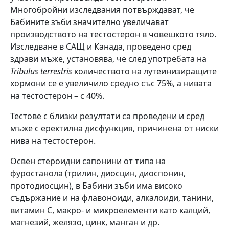
Многобройни изследвания потвърждават, че
Бабините зъби значително увеличават
производството на тестостерон в човешкото тяло.
Изследване в САЩ и Канада, проведено сред
здрави мъже, установява, че след употребата на
Tribulus terrestris
количеството на лутеинизиращите
хормони се е увеличило средно със 75%, а нивата
на тестостерон – с 40%.
Тестове с близки резултати са проведени и сред
мъже с еректилна дисфункция, причинена от ниски
нива на тестостерон.
Освен стероидни сапонини от типа на
фуростанола (трилин, диосцин, диоспонин,
протодиосцин), в Бабини зъби има високо
съдържание и на флавоноиди, алкалоиди, танини,
витамин C, макро- и микроелементи като калций,
магнезий, желязо, цинк, манган и др.