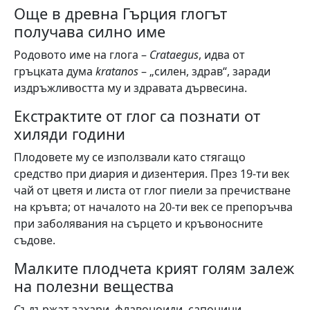
Още в древна Гърция глогът
получава силно име
Родовото име на глога –
Crataegus
, идва от
гръцката дума
kratanos
– „силен, здрав“, заради
издръжливостта му и здравата дървесина.
Екстрактите от глог са познати от
хиляди години
Плодовете му се използвали като стягащо
средство при диария и дизентерия. През 19-ти век
чай от цветя и листа от глог пиели за пречистване
на кръвта; от началото на 20-ти век се препоръчва
при заболявания на сърцето и кръвоносните
съдове.
Малките плодчета крият голям залеж
на полезни вещества
Съдържат захари, флавоноиди, сапонини,