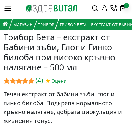
Премини към съдържанието
0
Горна навигация
Главна навигация
НАЧАЛО
МАГАЗИН
ТРИБОР
ТРИБОР БЕТА – ЕКСТРАКТ ОТ БАБ
Трибор Бета – екстракт от
Бабини зъби, Глог и Гинко
билоба при високо кръвно
налягане – 500 мл
(4)
Оцени
Оценен
4
Течен екстракт от бабини зъби, глог и
4.75
от 5,
гинко билоба. Подкрепя нормалното
базирано
кръвно налягане, добрата циркулация и
на
жизнения тонус.
потребителски