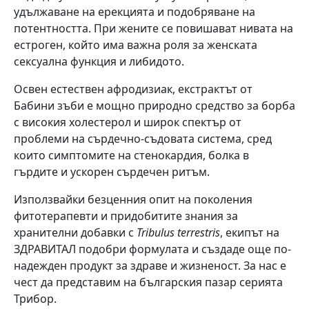
удължаване на ерекцията и подобряване на
потентността. При жените се повишават нивата на
естроген, който има важна роля за женската
сексуална функция и либидото.
Освен естествен афродизиак, екстрактът от
Бабини зъби е мощно природно средство за борба
с високия холестерол и широк спектър от
проблеми на сърдечно-съдовата система, сред
които симптомите на стенокардия, болка в
гърдите и ускорен сърдечен ритъм.
Използвайки безценния опит на поколения
фитотерапевти и придобитите знания за
хранителни добавки с
Tribulus terrestris
, екипът на
ЗДРАВИТАЛ подобри формулата и създаде още по-
надежден продукт за здраве и жизненост. За нас е
чест да представим на българския пазар серията
Трибор.