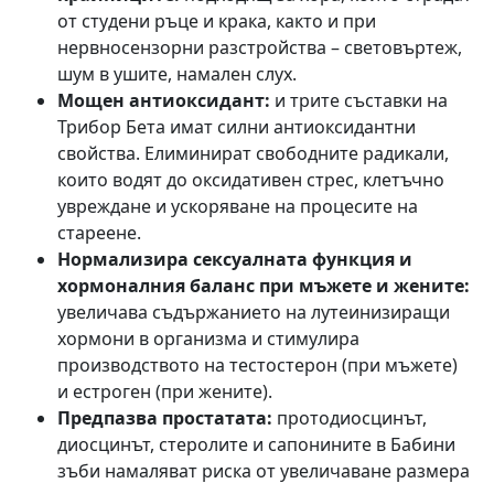
от студени ръце и крака, както и при
нервносензорни разстройства – световъртеж,
шум в ушите, намален слух.
Мощен антиоксидант:
и трите съставки на
Трибор Бета имат силни антиоксидантни
свойства. Елиминират свободните радикали,
които водят до оксидативен стрес, клетъчно
увреждане и ускоряване на процесите на
стареене.
Нормализира сексуалната функция и
хормоналния баланс при мъжете и жените:
увеличава съдържанието на лутеинизиращи
хормони в организма и стимулира
производството на тестостерон (при мъжете)
и естроген (при жените).
Предпазва простатата:
протодиосцинът,
диосцинът, стеролите и сапонините в Бабини
зъби намаляват риска от увеличаване размера