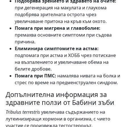
Подобрява зрението и здравето на очите:
при дегенерация на макулата и глаукома
подобрява зрителната острота чрез
увеличаване притока на кръв към окото.
Помага при мигрена и главоболие:
премахва основните симптоми при съдова
причина.
Елиминира симптомите на астма:
подпомага при астма и ХОББ чрез потискане
на възпалението и увеличаване обема на
белите дробове.
Помага при ПМС:
намалява нивата на болка и
стрес по време на предменструален синдром.
Допълнителна информация за
здравните ползи от Бабини зъби
Tribulus terrestris
увеличава съдържанието на
лутеинизиращи хормони в организма, с чието
участие се произвежда тестостеронът.