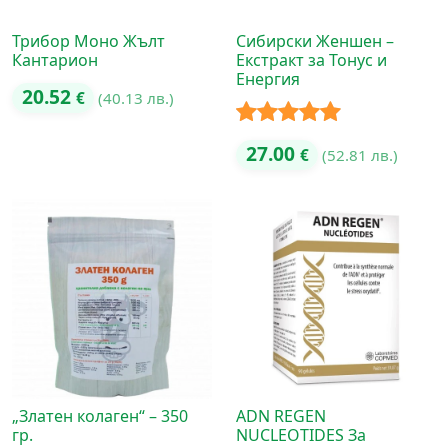
Трибор Моно Жълт
Сибирски Женшен –
Кантарион
Екстракт за Тонус и
Енергия
20.52
€
(40.13 лв.)
Оценено с
27.00
€
(52.81 лв.)
5.00
от 5
„Златен колаген“ – 350
ADN REGEN
гр.
NUCLEOTIDES За