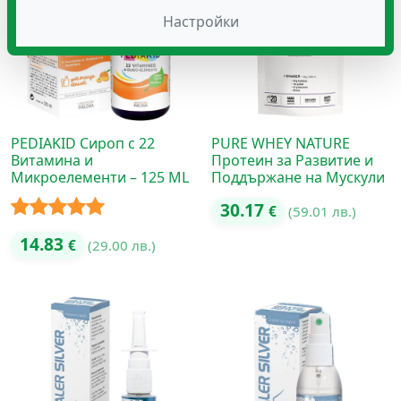
Настройки
PEDIAKID Сироп с 22
PURE WHEY NATURE
Витамина и
Протеин за Развитие и
Микроелементи – 125 ML
Поддържане на Мускули
30.17
€
(59.01 лв.)
Оценено с
14.83
€
(29.00 лв.)
5.00
от 5