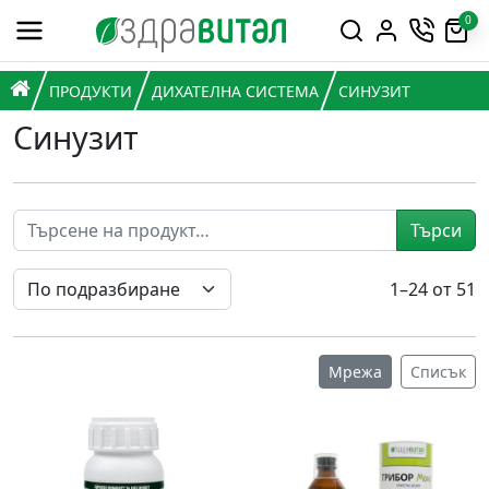
Премини към съдържанието
0
Горна навигация
Главна навигация
НАЧАЛО
ПРОДУКТИ
ДИХАТЕЛНА СИСТЕМА
СИНУЗИТ
Синузит
Търси
1–24 от 51
Мрежа
Списък