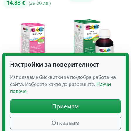
14.83
€
(29.00 лв.)
Настройки за поверителност
Използваме бисквитки за по-добра работа на
PEDIAKID Сироп за Нос и
PEDIAKID Сироп за Суха
сайта. Изберете какво да разрешите.
Научи
Гърло – 125 ML
и Влажна Кашлица – 125
ML
повече
14.83
€
(29.00 лв.)
14.83
€
(29.00 лв.)
Приемам
Отказвам