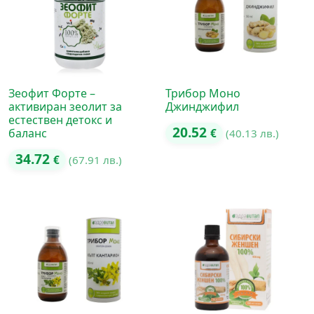
Зеофит Форте –
Трибор Моно
активиран зеолит за
Джинджифил
естествен детокс и
20.52
баланс
€
(40.13 лв.)
34.72
€
(67.91 лв.)