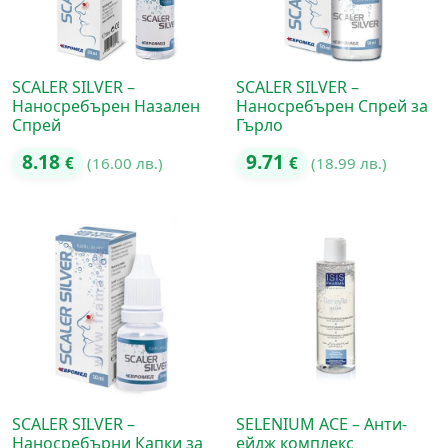
SCALER SILVER –
SCALER SILVER –
Наносребърен Назален
Наносребърен Спрей за
Спрей
Гърло
8.18
9.71
€
(16.00 лв.)
€
(18.99 лв.)
SCALER SILVER –
SELENIUM ACE – Анти-
Наносребърни Капки за
ейдж комплекс