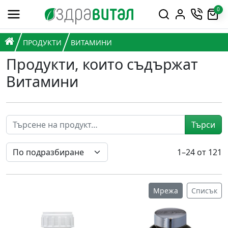
Премини към съдържанието
0
Горна навигация
Главна навигация
НАЧАЛО
ПРОДУКТИ
ВИТАМИНИ
Продукти, които съдържат
Витамини
Търси
1–24 от 121
Мрежа
Списък