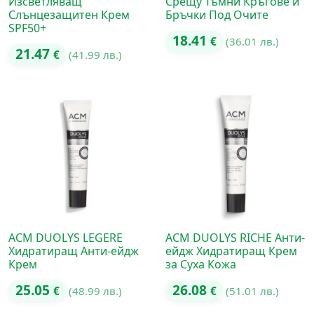
Изсветляващ
Срещу Тъмни Кръгове и
Слънцезащитен Крем
Бръчки Под Очите
SPF50+
18.41
€
(36.01 лв.)
21.47
€
(41.99 лв.)
ACM DUOLYS LEGERE
ACM DUOLYS RICHE Анти-
Хидратиращ Анти-ейдж
ейдж Хидратиращ Крем
Крем
за Суха Кожа
25.05
26.08
€
(48.99 лв.)
€
(51.01 лв.)