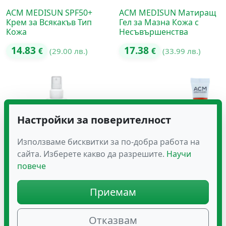
ACM MEDISUN SPF50+
ACM MEDISUN Матиращ
Крем за Всякакъв Тип
Гел за Мазна Кожа с
Кожа
Несъвършенства
14.83
17.38
€
(29.00 лв.)
€
(33.99 лв.)
Настройки за поверителност
Използваме бисквитки за по-добра работа на
сайта. Изберете какво да разрешите.
Научи
повече
ACM MEDISUN Спрей за
ACM NOVOPHANE – Крем
Приемам
Цялото Семейство
за Нокти
SPF50+
Отказвам
19.94
€
(39.00 лв.)
Оценено