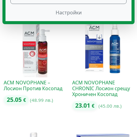
12.78
€
(25.00 лв.)
с
4.50
от
Настройки
5
ACM NOVOPHANE –
ACM NOVOPHANE
Лосион Против Косопад
CHRONIC Лосион срещу
Хроничен Косопад
25.05
€
(48.99 лв.)
23.01
€
(45.00 лв.)