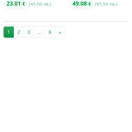
23.01
49.08
€
(45.00 лв.)
€
(95.99 лв.)
Posts navigation
1
2
3
…
6
»