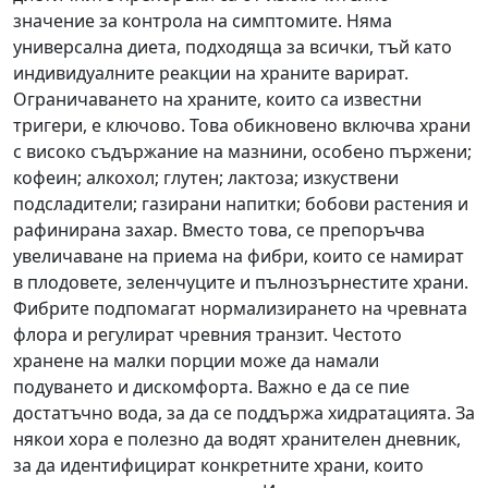
значение за контрола на симптомите. Няма
универсална диета, подходяща за всички, тъй като
индивидуалните реакции на храните варират.
Ограничаването на храните, които са известни
тригери, е ключово. Това обикновено включва храни
с високо съдържание на мазнини, особено пържени;
кофеин; алкохол; глутен; лактоза; изкуствени
подсладители; газирани напитки; бобови растения и
рафинирана захар. Вместо това, се препоръчва
увеличаване на приема на фибри, които се намират
в плодовете, зеленчуците и пълнозърнестите храни.
Фибрите подпомагат нормализирането на чревната
флора и регулират чревния транзит. Честото
хранене на малки порции може да намали
подуването и дискомфорта. Важно е да се пие
достатъчно вода, за да се поддържа хидратацията. За
някои хора е полезно да водят хранителен дневник,
за да идентифицират конкретните храни, които