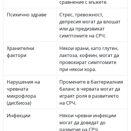
сравнение с мъжете.
Психично здраве
Стрес, тревожност,
депресия могат да влошат
или да предизвикат
симптомите на СРЧ.
Хранителни
Някои храни, като глутен,
фактори
лактоза, кофеин, могат да
провокират симптомите
при някои хора.
Нарушения на
Промените в бактериалния
чревната
баланс в червата могат да
микрофлора
играят роля в развитието
(дисбиоза)
на СРЧ.
Инфекции
Някои чревни инфекции
могат да доведат до
развитие на СРЧ.