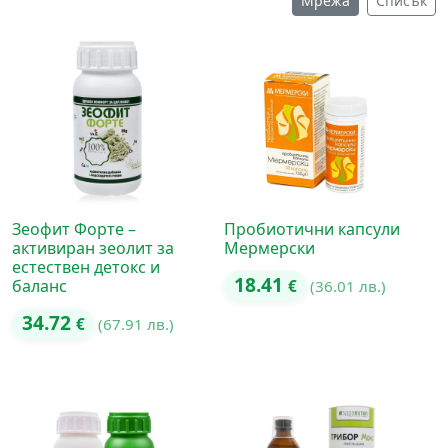
Мрежа
Списък
Зеофит Форте –
Пробиотични капсули
активиран зеолит за
Мермерски
естествен детокс и
18.41
баланс
€
(36.01 лв.)
34.72
€
(67.91 лв.)