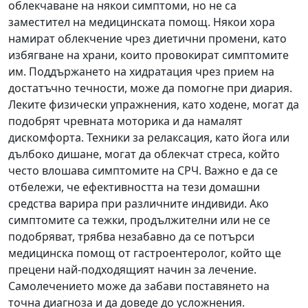
облекчаване на някои симптоми, но не са
заместител на медицинската помощ. Някои хора
намират облекчение чрез диетични промени, като
избягване на храни, които провокират симптомите
им. Поддържането на хидратация чрез прием на
достатъчно течности, може да помогне при диария.
Леките физически упражнения, като ходене, могат да
подобрят чревната моторика и да намалят
дискомфорта. Техники за релаксация, като йога или
дълбоко дишане, могат да облекчат стреса, който
често влошава симптомите на СРЧ. Важно е да се
отбележи, че ефективността на тези домашни
средства варира при различните индивиди. Ако
симптомите са тежки, продължителни или не се
подобряват, трябва незабавно да се потърси
медицинска помощ от гастроентеролог, който ще
прецени най-подходящият начин за лечение.
Самолечението може да забави поставянето на
точна диагноза и да доведе до усложнения.