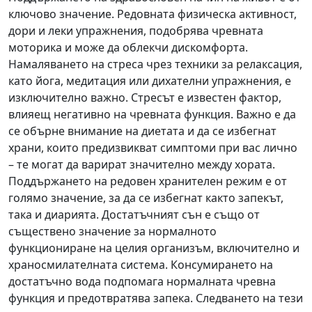
ключово значение. Редовната физическа активност,
дори и леки упражнения, подобрява чревната
моторика и може да облекчи дискомфорта.
Намаляването на стреса чрез техники за релаксация,
като йога, медитация или дихателни упражнения, е
изключително важно. Стресът е известен фактор,
влияещ негативно на чревната функция. Важно е да
се обърне внимание на диетата и да се избегнат
храни, които предизвикват симптоми при вас лично
– те могат да варират значително между хората.
Поддържането на редовен хранителен режим е от
голямо значение, за да се избегнат както запекът,
така и диарията. Достатъчният сън е също от
съществено значение за нормалното
функциониране на целия организъм, включително и
храносмилателната система. Консумирането на
достатъчно вода подпомага нормалната чревна
функция и предотвратява запека. Следването на тези