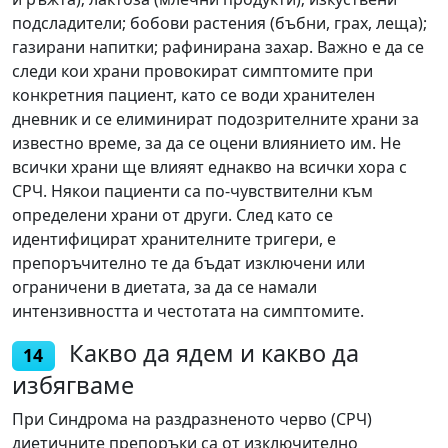
подсладители; бобови растения (бъбни, грах, леща);
газирани напитки; рафинирана захар. Важно е да се
следи кои храни провокират симптомите при
конкретния пациент, като се води хранителен
дневник и се елиминират подозрителните храни за
известно време, за да се оцени влиянието им. Не
всички храни ще влияят еднакво на всички хора с
СРЧ. Някои пациенти са по-чувствителни към
определени храни от други. След като се
идентифицират хранителните тригери, е
препоръчително те да бъдат изключени или
ограничени в диетата, за да се намали
интензивността и честотата на симптомите.
Какво да ядем и какво да
14
избягваме
При Синдрома на раздразненото черво (СРЧ)
диетичните препоръки са от изключително