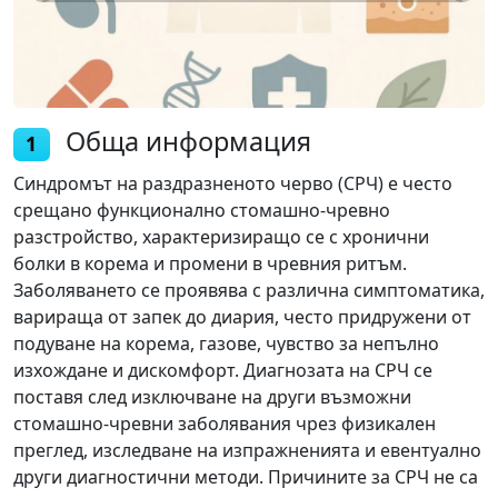
Обща информация
1
Синдромът на раздразненото черво (СРЧ) е често
срещано функционално стомашно-чревно
разстройство, характеризиращо се с хронични
болки в корема и промени в чревния ритъм.
Заболяването се проявява с различна симптоматика,
варираща от запек до диария, често придружени от
подуване на корема, газове, чувство за непълно
изхождане и дискомфорт. Диагнозата на СРЧ се
поставя след изключване на други възможни
стомашно-чревни заболявания чрез физикален
преглед, изследване на изпражненията и евентуално
други диагностични методи. Причините за СРЧ не са