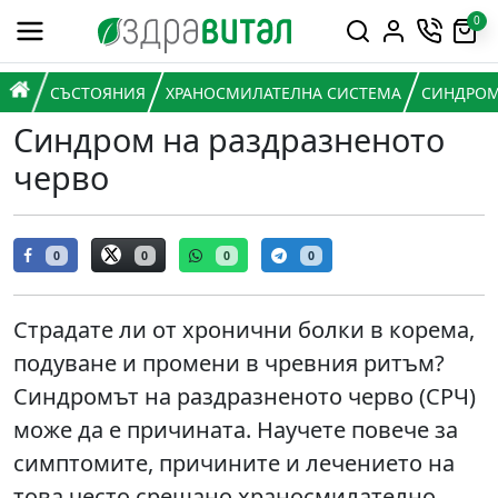
Премини към съдържанието
0
Горна навигация
Главна навигация
НАЧАЛО
СЪСТОЯНИЯ
ХРАНОСМИЛАТЕЛНА СИСТЕМА
СИНДРОМ
Синдром на раздразненото
черво
0
0
0
0
Страдате ли от хронични болки в корема,
подуване и промени в чревния ритъм?
Синдромът на раздразненото черво (СРЧ)
може да е причината. Научете повече за
симптомите, причините и лечението на
това често срещано храносмилателно