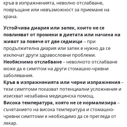
кръв в изпражненията, неволно отслабване,
повръщане или невъзможност за приемане на
храна.
Устойчива диария или запек, които не се
повлияват от промени в диетата или начина на
живот за повече от две седмици
– при
продължителна диария или запек е нужно да се
изключат други здравословни проблеми.
Необяснимо отслабване
– неволното отслабване
може да е симптом на други стомашно-чревни
заболявания.
Кръв в изпражненията или черни изпражнения
–
тези симптоми показват потенциални усложнения и
изискват незабавна медицинска помощ.
Висока температура, която не се нормализира
–
съчетанието на висока температура и стомашно-
чревни симптоми е необходимо да се прегледа от
лекар.