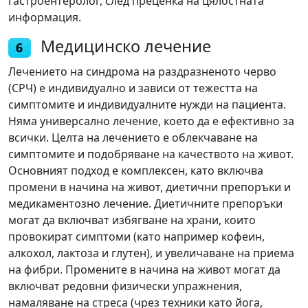
гастроентеролог, след преценка на цялостната
информация.
Медицинско лечение
6
Лечението на синдрома на раздразненото черво
(СРЧ) е индивидуално и зависи от тежестта на
симптомите и индивидуалните нужди на пациента.
Няма универсално лечение, което да е ефективно за
всички. Целта на лечението е облекчаване на
симптомите и подобряване на качеството на живот.
Основният подход е комплексен, като включва
промени в начина на живот, диетични препоръки и
медикаментозно лечение. Диетичните препоръки
могат да включват избягване на храни, които
провокират симптоми (като например кофеин,
алкохол, лактоза и глутен), и увеличаване на приема
на фибри. Промените в начина на живот могат да
включват редовни физически упражнения,
намаляване на стреса (чрез техники като йога,