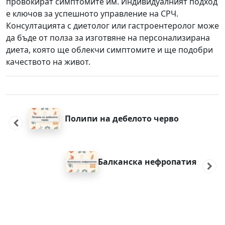
провокират симптомите им. Индивидуалният подход
е ключов за успешното управление на СРЧ.
Консултацията с диетолог или гастроентеролог може
да бъде от полза за изготвяне на персонализирана
диета, която ще облекчи симптомите и ще подобри
качеството на живот.
Post
navigation
Полипи на дебелото черво
Балканска нефропатия