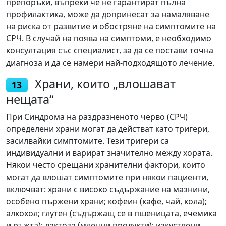
препоръки, въпреки че не гарантират пълна
профилактика, може да допринесат за намаляване
на риска от развитие и обостряне на симптомите на
СРЧ. В случай на поява на симптоми, е необходимо
консултация със специалист, за да се постави точна
диагноза и да се намери най-подходящото лечение.
Храни, които „влошават
13
нещата“
При Синдрома на раздразненото черво (СРЧ)
определени храни могат да действат като тригери,
засилвайки симптомите. Тези тригери са
индивидуални и варират значително между хората.
Някои често срещани хранителни фактори, които
могат да влошат симптомите при някои пациенти,
включват: храни с високо съдържание на мазнини,
особено пържени храни; кофеин (кафе, чай, кола);
алкохол; глутен (съдържащ се в пшеницата, ечемика
и ръжта); лактоза (млечни продукти); изкуствени