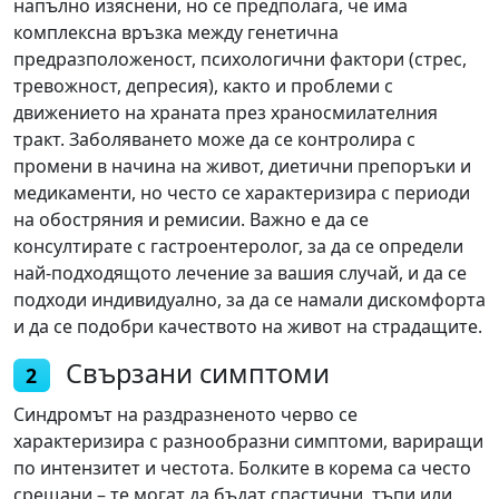
напълно изяснени, но се предполага, че има
комплексна връзка между генетична
предразположеност, психологични фактори (стрес,
тревожност, депресия), както и проблеми с
движението на храната през храносмилателния
тракт. Заболяването може да се контролира с
промени в начина на живот, диетични препоръки и
медикаменти, но често се характеризира с периоди
на обостряния и ремисии. Важно е да се
консултирате с гастроентеролог, за да се определи
най-подходящото лечение за вашия случай, и да се
подходи индивидуално, за да се намали дискомфорта
и да се подобри качеството на живот на страдащите.
Свързани симптоми
2
Синдромът на раздразненото черво се
характеризира с разнообразни симптоми, вариращи
по интензитет и честота. Болките в корема са често
срещани – те могат да бъдат спастични, тъпи или