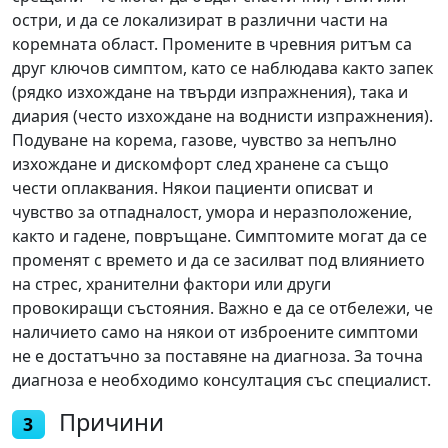
остри, и да се локализират в различни части на
коремната област. Промените в чревния ритъм са
друг ключов симптом, като се наблюдава както запек
(рядко изхождане на твърди изпражнения), така и
диария (често изхождане на воднисти изпражнения).
Подуване на корема, газове, чувство за непълно
изхождане и дискомфорт след хранене са също
чести оплаквания. Някои пациенти описват и
чувство за отпадналост, умора и неразположение,
както и гадене, повръщане. Симптомите могат да се
променят с времето и да се засилват под влиянието
на стрес, хранителни фактори или други
провокиращи състояния. Важно е да се отбележи, че
наличието само на някои от изброените симптоми
не е достатъчно за поставяне на диагноза. За точна
диагноза е необходимо консултация със специалист.
Причини
3