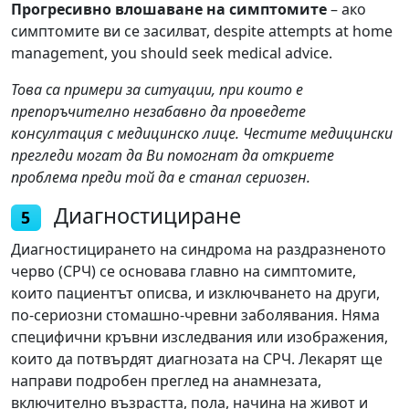
Прогресивно влошаване на симптомите
– ако
симптомите ви се засилват, despite attempts at home
management, you should seek medical advice.
Това са примери за ситуации, при които е
препоръчително незабавно да проведете
консултация с медицинско лице. Честите медицински
прегледи могат да Ви помогнат да откриете
проблема преди той да е станал сериозен.
Диагностициране
5
Диагностицирането на синдрома на раздразненото
черво (СРЧ) се основава главно на симптомите,
които пациентът описва, и изключването на други,
по-сериозни стомашно-чревни заболявания. Няма
специфични кръвни изследвания или изображения,
които да потвърдят диагнозата на СРЧ. Лекарят ще
направи подробен преглед на анамнезата,
включително възрастта, пола, начина на живот и