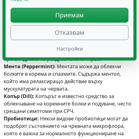
успокояващи свойства и може да допринесе за
Приемам
намаляване на стреса, често свързан със синдрома
на раздразненото черво. Нейният спазмолитичен
ефект може да облекчи коремните болки.
Отказвам
Джинджифил (Ginger):
Джинджифилът има
противовъзпалително действие и може да облекчи
Настройки
гаденето и повръщането, често срещани симптоми
при синдрома на раздразненото черво.
Мента (Peppermint):
Ментата може да облекчи
болките в корема и спазмите. Съдържа ментол,
който има релаксиращо действие върху
мускулатурата на червата.
Копър (Dill):
Копърът е известно средство за
облекчаване на коремните болки и подуване, често
срещани симптоми при СРЧ.
Пробиотици:
Някои видове пробиотици могат да
подобрят състоянието на чревната микрофлора,
която е важна за нормалното функциониране на