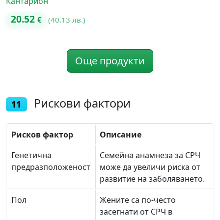
Кантарион
20.52
€
(40.13 лв.)
Още продукти
Рискови фактори
11
Рисков фактор
Описание
Генетична
Семейна анамнеза за СРЧ
предразположеност
може да увеличи риска от
развитие на заболяването.
Пол
Жените са по-често
засегнати от СРЧ в