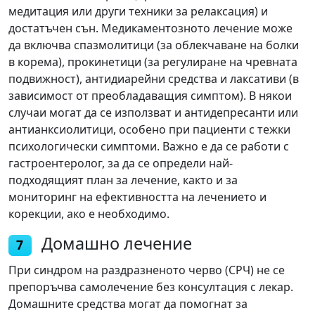
медитация или други техники за релаксация) и
достатъчен сън. Медикаментозното лечение може
да включва спазмолитици (за облекчаване на болки
в корема), прокинетици (за регулиране на чревната
подвижност), антидиарейни средства и лаксативи (в
зависимост от преобладаващия симптом). В някои
случаи могат да се използват и антидепресанти или
антианксиолитици, особено при пациенти с тежки
психологически симптоми. Важно е да се работи с
гастроентеролог, за да се определи най-
подходящият план за лечение, както и за
мониторинг на ефективността на лечението и
корекции, ако е необходимо.
Домашно лечение
7
При синдром на раздразненото черво (СРЧ) не се
препоръчва самолечение без консултация с лекар.
Домашните средства могат да помогнат за