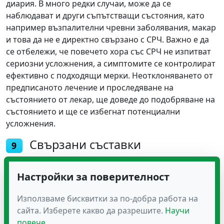
диария. В много редки случаи, може да се
наблюдават и други съпътстващи състояния, като
например възпалителни чревни заболявания, макар
и това да не е директно свързано с СРЧ. Важно е да
се отбележи, че повечето хора със СРЧ не изпитват
сериозни усложнения, а симптомите се контролират
ефективно с подходящи мерки. Неотклоняването от
предписаното лечение и проследяване на
състоянието от лекар, ще доведе до подобряване на
състоянието и ще се избегнат потенциални
усложнения.
Свързани съставки
9
Лайка (Chamomile):
Лайката е позната със своите
успокоителни свойства, които могат да облекчат
Настройки за поверителност
спазмите и болките в корема. Неин
Използваме бисквитки за по-добра работа на
противовъзпалителен ефект е от полза при
сайта. Изберете какво да разрешите.
Научи
възпаление на чревната лигавица.
повече
Маточина (Lemon Balm):
Маточината притежава