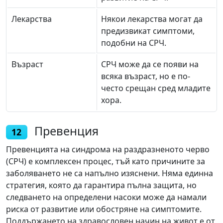
Лекарства
Някои лекарства могат да
предизвикат симптоми,
подобни на СРЧ.
Възраст
СРЧ може да се появи на
всяка възраст, но е по-
често срещан сред младите
хора.
Превенция
12
Превенцията на синдрома на раздразненото черво
(СРЧ) е комплексен процес, тъй като причините за
заболяването не са напълно изяснени. Няма единна
стратегия, която да гарантира пълна защита, но
следването на определени насоки може да намали
риска от развитие или обостряне на симптомите.
Поддържането на здравословен начин на живот е от