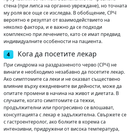
стена (при липса на органно увреждане), но точната
му роля все още се изследва. В обобщение, СРЧ
вероятно е резултат от взаимодействието на
няколко фактора, и е важно да се подходи
комплексно при лечението, като се имат предвид
индивидуалните особености на пациента.
Кога да посетите лекар
4
При синдрома на раздразненото черво (СРЧ) не
винаги е необходимо незабавно да посетите лекар.
Ако симптомите са леки и не оказват съществено
влияние върху ежедневните ви дейности, може да
опитате промени в начина на живот и диетата. В
случаите, когато симптомите са тежки,
продължителни или прогресивно се влошават,
консултацията с лекар е задължителна. Свържете се
с гастроентеролог, ако болките в корема са
интензивни, придружени от висока температура,