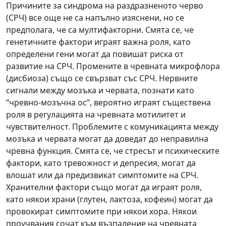
Причините за синдрома на раздразненото черво
(СРЧ) все още не са напълно изяснени, но се
предполага, че са мултифакторни. Смята се, че
генетичните фактори играят важна роля, като
определени гени могат да повишат риска от
развитие на СРЧ. Промените в чревната микрофлора
(дисбиоза) също се свързват със СРЧ. Нервните
сигнали между мозъка и червата, познати като
“чревно-мозъчна ос”, вероятно играят съществена
роля в регулацията на чревната мотилитет и
чувствителност. Проблемите с комуникацията между
мозъка и червата могат да доведат до неправилна
чревна функция. Смята се, че стресът и психическите
фактори, като тревожност и депресия, могат да
влошат или да предизвикат симптомите на СРЧ.
Хранителни фактори също могат да играят роля,
като някои храни (глутен, лактоза, кофеин) могат да
провокират симптомите при някои хора. Някои
проучвания сочат към възпаление на чревната