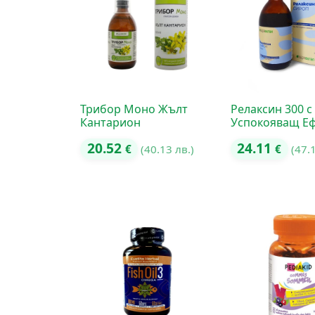
Трибор Моно Жълт
Релаксин 300 с
Кантарион
Успокояващ Еф
20.52
24.11
€
(40.13 лв.)
€
(47.