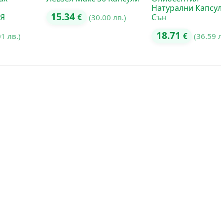
Натурални Капсул
15.34
Я
Сън
€
(30.00 лв.)
18.71
01 лв.)
€
(36.59 