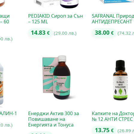
чащи
PEDIAKID Сироп за Сън
SAFRANAL Приро
– 60
– 125 ML
АНТИДЕПРЕСАНТ
14.83
38.00
€
(29.00 лв.)
€
(74.32 
00 лв.)
РАЛИН-1
Енерджи Актив 300 за
Капките на Докто
Повишаване на
№ 12 АНТИ СТРЕС
Енергията и Тонуса
20 лв.)
13.75
€
(26.89 