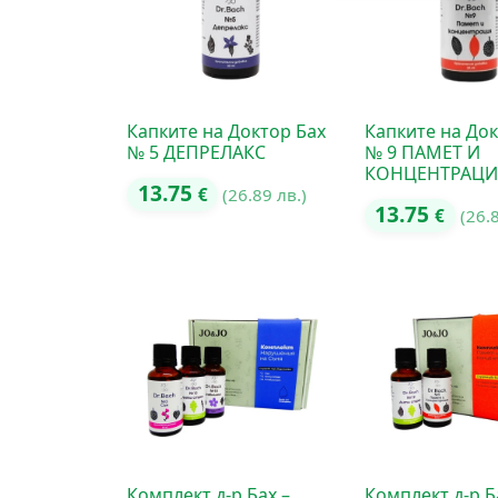
Капките на Доктор Бах
Капките на Док
№ 5 ДЕПРЕЛАКС
№ 9 ПАМЕТ И
КОНЦЕНТРАЦИ
13.75
€
(26.89 лв.)
13.75
€
(26.
Комплект д-р Бах –
Комплект д-р Б