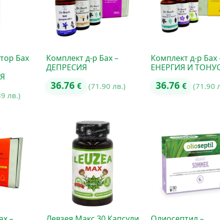
тор Бах
Комплект д-р Бах –
Комплект д-р Бах 
ДЕПРЕСИЯ
ЕНЕРГИЯ И ТОНУ
Я
36.76
36.76
€
(71.90 лв.)
€
(71.90 
89 лв.)
ах –
Левзея Макс 30 Капсули
Олиосептил –