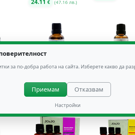
24.11
€
(47.16 лв.)
 поверителност
тки за по-добра работа на сайта. Изберете какво да ра
тор Бах
Капките на Доктор Бах
Капките на Докто
ТЕЛНОСТ
№ 18 СТАБИЛНОСТ
№ 3 СЪН
Приемам
Отказвам
13.75
13.75
89 лв.)
€
(26.89 лв.)
€
(26.89 
Настройки