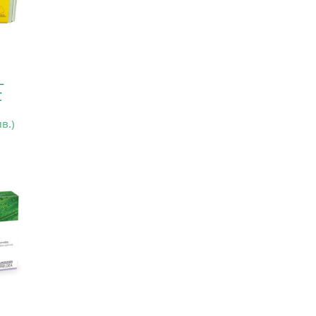
–
С
лв.)