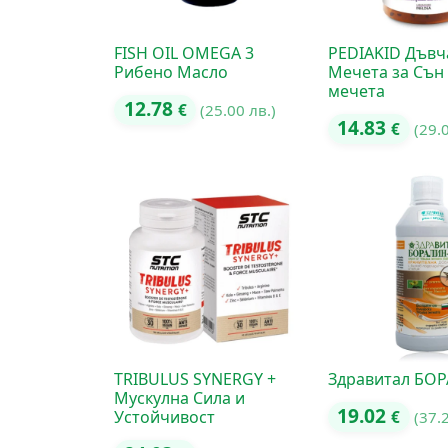
FISH OIL OMEGA 3
PEDIAKID Дъв
Рибено Масло
Мечета за Сън 
мечета
12.78
€
(25.00 лв.)
14.83
€
(29.
TRIBULUS SYNERGY +
Здравитал БО
Мускулна Сила и
19.02
Устойчивост
€
(37.