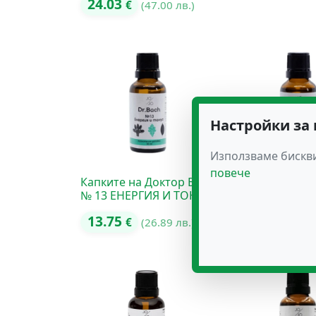
24.03
€
(47.00 лв.)
Настройки за
Използваме бискви
повече
Капките на Доктор Бах
Капките на Док
№ 13 ЕНЕРГИЯ И ТОНУС
№ 17 ЧУВСТВИ
13.75
13.75
€
(26.89 лв.)
€
(26.