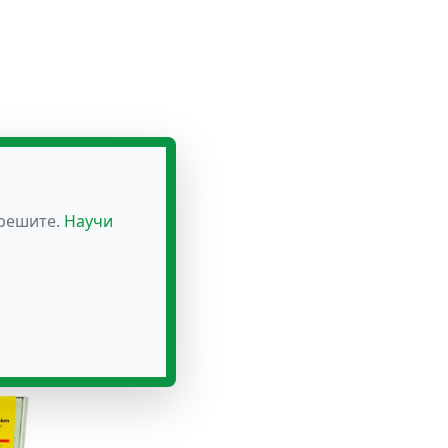
зрешите.
Научи
р Бах
лв.)