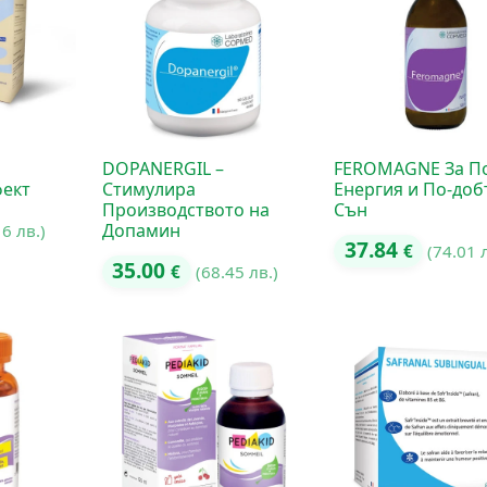
DOPANERGIL –
FEROMAGNE За П
ект
Стимулира
Енергия и По-до
Производството на
Сън
Допамин
16 лв.)
37.84
€
(74.01 
35.00
€
(68.45 лв.)