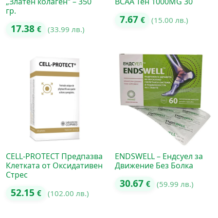
„Златен колаген“ – 350
BCAA Тен 1000MG 30
гр.
7.67
€
(15.00 лв.)
17.38
€
(33.99 лв.)
CELL-PROTECT Предпазва
ENDSWELL – Ендсуел за
Клетката от Оксидативен
Движение Без Болка
Стрес
30.67
€
(59.99 лв.)
52.15
€
(102.00 лв.)