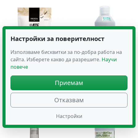
Настройки за поверителност
Използваме бисквитки за по-добра работа на
сайта. Изберете какво да разрешите.
Научи
повече
WHEY MUSCLE + Протеин
Здравитал БОРАЛИН-1
за Специално Развитие
Приемам
19.02
на Мускулите
€
(37.20 лв.)
50.11
€
(98.01 лв.)
Отказвам
Настройки