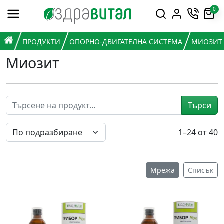
Премини към съдържанието
0
Горна навигация
Главна навигация
НАЧАЛО
ПРОДУКТИ
ОПОРНО-ДВИГАТЕЛНА СИСТЕМА
МИОЗИТ
Миозит
Търси
1–24 от 40
Мрежа
Списък