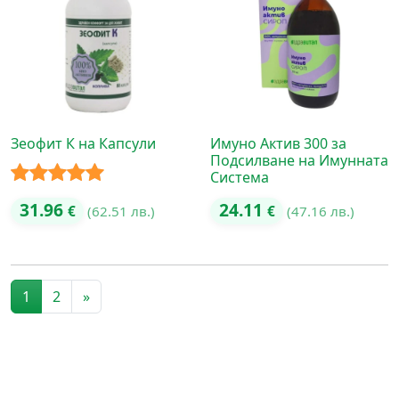
Зеофит К на Капсули
Имуно Актив 300 за
Подсилване на Имунната
Система
Оценено с
31.96
24.11
€
(62.51 лв.)
€
(47.16 лв.)
5.00
от 5
Posts navigation
1
2
»