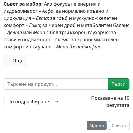
Съвет за избор:
Ако фокусът е енергия и
издръжливост –
Алфа
; за нормално кръвно и
циркулация –
Бета
; за гръб и мускулно-скелетен
комфорт –
Гама
; за черен дроб и метаболитен баланс
–
Делта
или
Моно
с бял трън/корен глухарче; за
стави и подвижност –
Сигма
; за храносмилателен
комфорт и пътуване –
Моно джинджифил
.
… Още
Търси
Показване на 10
резултата
Мрежа
Списък