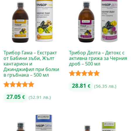
Трибор Гама – Екстракт
Трибор Делта – Детокс с
от Бабини зъби, Жълт
активна грижа за Черния
кантарион и
дроб – 500 мл
Джинджифил при болки
в гръбнака – 500 мл
Оценено с
28.81
€
(56.35 лв.)
5.00
от 5
Оценено с
27.05
€
(52.91 лв.)
5.00
от 5