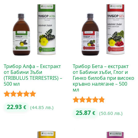
Трибор Алфа – Екстракт
Трибор Бета – екстракт
от Бабини Зъби
от Бабини зъби, Глог и
(TRIBULUS TERRESTRIS) –
Гинко билоба при високо
500 мл
кръвно налягане – 500
мл
Оценено с
22.93
€
(44.85 лв.)
Оценено с
25.87
€
(50.60 лв.)
5.00
от 5
4.75
от 5