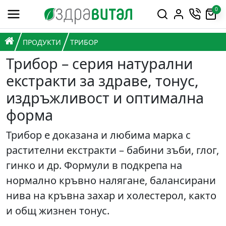
Премини към съдържанието
0
Горна навигация
Главна навигация
НАЧАЛО
ПРОДУКТИ
ТРИБОР
Трибор – серия натурални
екстракти за здраве, тонус,
издръжливост и оптимална
форма
Трибор е доказана и любима марка с
растителни екстракти – бабини зъби, глог,
гинко и др. Формули в подкрепа на
нормално кръвно налягане, балансирани
нива на кръвна захар и холестерол, както
и общ жизнен тонус.