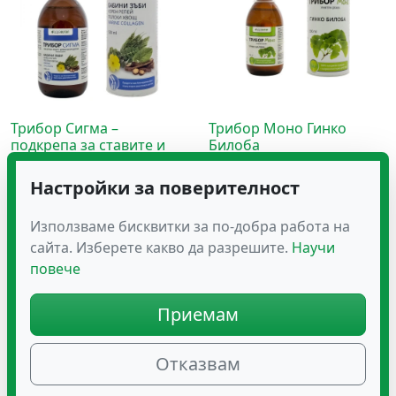
Трибор Сигма –
Трибор Моно Гинко
подкрепа за ставите и
Билоба
повече подвижност с
20.52
колаген – 500 мл
€
(40.13 лв.)
Настройки за поверителност
Използваме бисквитки за по-добра работа на
Оценено с
27.64
€
(54.06 лв.)
сайта. Изберете какво да разрешите.
Научи
5.00
от 5
повече
Приемам
Отказвам