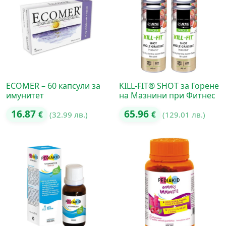
ECOMER – 60 капсули за
KILL-FIT® SHOT за Горене
имунитет
на Мазнини при Фитнес
16.87
65.96
€
(32.99 лв.)
€
(129.01 лв.)