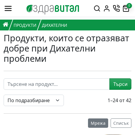
Премини към съдържанието
0
Горна навигация
Главна навигация
НАЧАЛО
ПРОДУКТИ
ДИХАТЕЛНИ
Продукти, които се отразяват
добре при Дихателни
проблеми
Търси
1–24 от 42
Мрежа
Списък