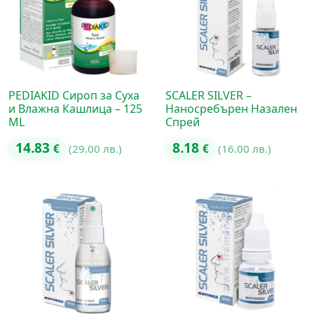
PEDIAKID Сироп за Суха
SCALER SILVER –
и Влажна Кашлица – 125
Наносребърен Назален
ML
Спрей
14.83
8.18
€
(29.00 лв.)
€
(16.00 лв.)