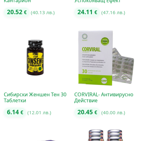
Кантарион
Успокояващ Ефект
20.52
24.11
€
(40.13 лв.)
€
(47.16 лв.)
Сибирски Женшен Тен 30
CORVIRAL- Антивирусно
Таблетки
Действие
6.14
20.45
€
(12.01 лв.)
€
(40.00 лв.)