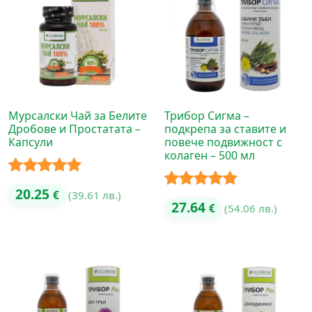
Мурсалски Чай за Белите
Трибор Сигма –
Дробове и Простатата –
подкрепа за ставите и
Капсули
повече подвижност с
колаген – 500 мл
Оценено с
20.25
€
(39.61 лв.)
Оценено с
27.64
€
(54.06 лв.)
5.00
от 5
5.00
от 5