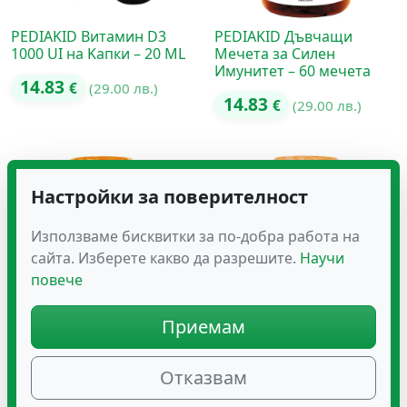
PEDIAKID Витамин D3
PEDIAKID Дъвчащи
1000 UI на Kапки – 20 ML
Мечета за Силен
Имунитет – 60 мечета
14.83
€
(29.00 лв.)
14.83
€
(29.00 лв.)
Настройки за поверителност
Използваме бисквитки за по-добра работа на
сайта. Изберете какво да разрешите.
Научи
повече
Приемам
PEDIAKID Дъвчащи
PEDIAKID Дъвчащи
Мечета с Витамин C – 60
Мечета с Пробиотик – 60
Отказвам
мечета
мечета