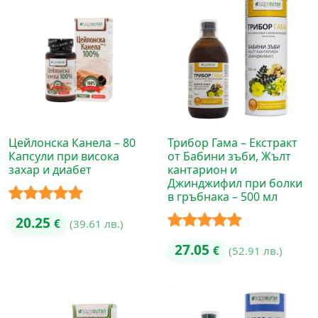
Цейлонска Канела – 80
Трибор Гама – Екстракт
Капсули при висока
от Бабини зъби, Жълт
захар и диабет
кантарион и
Джинджифил при болки
в гръбнака – 500 мл
Оценено с
20.25
€
(39.61 лв.)
5.00
от 5
Оценено с
27.05
€
(52.91 лв.)
5.00
от 5