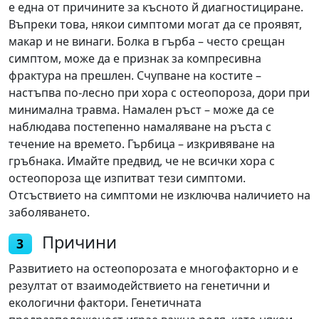
е една от причините за късното й диагностициране.
Въпреки това, някои симптоми могат да се проявят,
макар и не винаги. Болка в гърба – често срещан
симптом, може да е признак за компресивна
фрактура на прешлен. Счупване на костите –
настъпва по-лесно при хора с остеопороза, дори при
минимална травма. Намален ръст – може да се
наблюдава постепенно намаляване на ръста с
течение на времето. Гърбица – изкривяване на
гръбнака. Имайте предвид, че не всички хора с
остеопороза ще изпитват тези симптоми.
Отсъствието на симптоми не изключва наличието на
заболяването.
Причини
3
Развитието на остеопорозата е многофакторно и е
резултат от взаимодействието на генетични и
екологични фактори. Генетичната