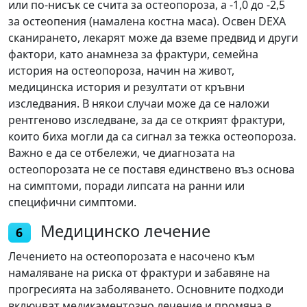
или по-нисък се счита за остеопороза, а -1,0 до -2,5
за остеопения (намалена костна маса). Освен DEXA
сканирането, лекарят може да вземе предвид и други
фактори, като анамнеза за фрактури, семейна
история на остеопороза, начин на живот,
медицинска история и резултати от кръвни
изследвания. В някои случаи може да се наложи
рентгеново изследване, за да се открият фрактури,
които биха могли да са сигнал за тежка остеопороза.
Важно е да се отбележи, че диагнозата на
остеопорозата не се поставя единствено въз основа
на симптоми, поради липсата на ранни или
специфични симптоми.
Медицинско лечение
6
Лечението на остеопорозата е насочено към
намаляване на риска от фрактури и забавяне на
прогресията на заболяването. Основните подходи
включват медикаментозно лечение и промяна в