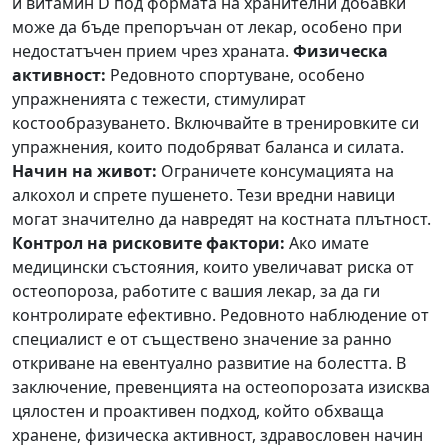
и витамин D под формата на хранителни добавки
може да бъде препоръчан от лекар, особено при
недостатъчен прием чрез храната.
Физическа
активност:
Редовното спортуване, особено
упражненията с тежести, стимулират
костообразуването. Включвайте в тренировките си
упражнения, които подобряват баланса и силата.
Начин на живот:
Ограничете консумацията на
алкохол и спрете пушенето. Тези вредни навици
могат значително да навредят на костната плътност.
Контрол на рисковите фактори:
Ако имате
медицински състояния, които увеличават риска от
остеопороза, работите с вашия лекар, за да ги
контролирате ефективно. Редовното наблюдение от
специалист е от съществено значение за ранно
откриване на евентуално развитие на болестта. В
заключение, превенцията на остеопорозата изисква
цялостен и проактивен подход, който обхваща
хранене, физическа активност, здравословен начин