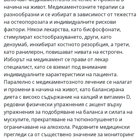
начина на живот. Медикаментозните терапии са
разнообразни и се избират в зависимост от тежестта
на остеопорозата и индивидуалните рискови
фактори. Някои лекарства, като бисфосфонати,
стимулират костообразуването, други, като
дензумаб, инхибират костното резорбция, а трети,
като ранилерон, повишават нивата на естроген.
Изборът на медикамент се прави от лекар
специалист, като се вземат под внимание
индивидуалните характеристики на пациента.
Паралелно с медикаментозното лечение се налагат
и промени в начина на живот, като балансирана
диета с високо съдържание на калций и витамин D,
редовни физически упражнения с акцент върху
упражнения за подобряване на баланса и силата на
мускулите, прекратяване на тютюнопушенето и
ограничаване на алкохола. Редовните медицински
прегледи са от съществено значение за мониторинг