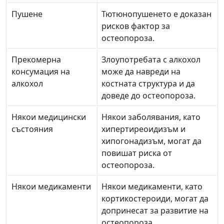
Пушене
Тютюнопушенето е доказан
рисков фактор за
остеопороза.
Прекомерна
Злоупотребата с алкохол
консумация на
може да навреди на
алкохол
костната структура и да
доведе до остеопороза.
Някои медицински
Някои заболявания, като
състояния
хипертиреоидизъм и
хипогонадизъм, могат да
повишат риска от
остеопороза.
Някои медикаменти
Някои медикаменти, като
кортикостероиди, могат да
допринесат за развитие на
остеопороза.