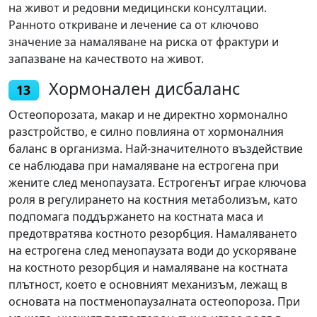
на живот и редовни медицински консултации.
Ранното откриване и лечение са от ключово
значение за намаляване на риска от фрактури и
запазване на качеството на живот.
Хормонален дисбаланс
13
Остеопорозата, макар и не директно хормонално
разстройство, е силно повлияна от хормоналния
баланс в организма. Най-значителното въздействие
се наблюдава при намаляване на естрогена при
жените след менопаузата. Естрогенът играе ключова
роля в регулирането на костния метаболизъм, като
подпомага поддържането на костната маса и
предотвратява костното резорбция. Намаляването
на естрогена след менопаузата води до ускоряване
на костното резорбция и намаляване на костната
плътност, което е основният механизъм, лежащ в
основата на постменопаузалната остеопороза. При