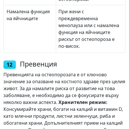
Намалена функция
При жени с
на яйчниците
преждевременна
менопауза или с намалена
функция на яйчниците
рискът от остеопороза е
по-висок.
Превенция
12
Превенцията на остеопорозата е от ключово
значение за опазване на костното здраве през целия
живот. За да намалите риска от развитие на това
заболяване, е необходимо да се фокусирате върху
няколко важни аспекта.
Хранителен режим:
Консумирайте храни, богати на калций и витамин D,
като млечни продукти, листни зеленчуци, риба и
обогатени храни. Допълнителният прием на калций