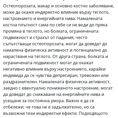
Остеопорозата, макар и основно костно заболяване,
може да окаже индиректно влияние върху теглото,
настроението и енергийните нива. Намалената
костна плътност сама по себе си не води до пряка
промяна в теглото, но болката, ограничената
подвижност и страхът от падания, често
съпътстващи остеопорозата, могат да доведат до
намалена физическа активност и потенциално до
нарастване на теглото. От друга страна, болката и
ограничената подвижност могат да окажат
негативно влияние върху настроението, карайки
индивида да се чувства депресиран, тревожен или
раздразнителен. Намалената физическа активност,
заедно с евентуално пониженото настроение, могат
да доведат до снижаване на енергийните нива и
усещане за постоянна умора. Важно е да се
отбележи, че това не е задължително, но са
възможни тези индиректни ефекти. Подходящото