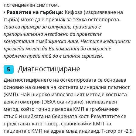
потенциален симптом.
•
Развитие на гърбица:
Кифоза (изкривяване на
гърба) може да е признак за тежка остеопороза.
Това са примери за ситуации, при които е
препоръчително незабавно да проведете
консултация с медицинско лице. Честите медицински
прегледи могат да Ви помогнат да откриете
проблема преди той да е станал сериозен.
Диагностициране
5
Диагностицирането на остеопорозата се основава
основно на оценка на костната минерална плътност
(КМП). Най-широко използваният метод е костната
денситометрия (DEXA сканиране), неинвазивен
метод, който точно измерва КМП в гръбначния
стълб и шийката на бедрената кост. Резултатите се
представят като T-скор, сравнявайки КМП на
пациента с КМП на здрав млад индивид. T-скор от -2,5