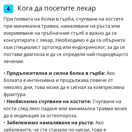
Кога да посетите лекар
4
При появата на болки в гърба, счупване на костите
при минимална травма, намаляване на ръста или
изкривяване на гръбначния стълб е важно да се
консултирате с лекар. Необходимо е да се обърнете
към специалист ортопед или ендокринолог, за да се
постави диагноза и да се определи най-подходящото
лечение.
•
Продължителна и силна болка в гърба:
Ако
болката е интензивна и продължава повече от
няколко дни, това може да е сигнал за компресивна
фрактура.
•
Необяснимо счупване на костите:
Счупване на
кости след леко падане или минимална травма може
да е индикация за остеопороза.
•
Забележимо намаляване на ръста:
Ако
забележите, че сте станали по-ниски, това е