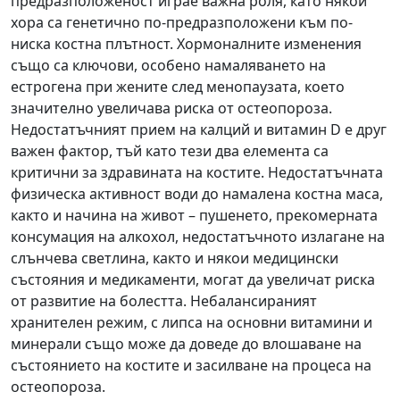
предразположеност играе важна роля, като някои
хора са генетично по-предразположени към по-
ниска костна плътност. Хормоналните изменения
също са ключови, особено намаляването на
естрогена при жените след менопаузата, което
значително увеличава риска от остеопороза.
Недостатъчният прием на калций и витамин D е друг
важен фактор, тъй като тези два елемента са
критични за здравината на костите. Недостатъчната
физическа активност води до намалена костна маса,
както и начина на живот – пушенето, прекомерната
консумация на алкохол, недостатъчното излагане на
слънчева светлина, както и някои медицински
състояния и медикаменти, могат да увеличат риска
от развитие на болестта. Небалансираният
хранителен режим, с липса на основни витамини и
минерали също може да доведе до влошаване на
състоянието на костите и засилване на процеса на
остеопороза.