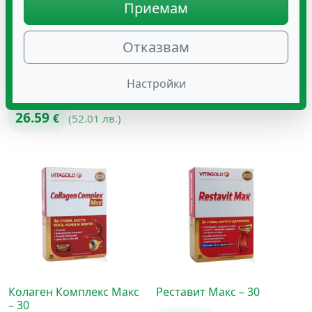
Приемам
Зеофит Х – Зеолит на
Здравитал БОРАЛИН-4
прах за пиене,
Отказвам
19.84
естествен детокс и
€
(38.80 лв.)
баланс
Настройки
Оценено с
4.80
от 5
26.59
€
(52.01 лв.)
Колаген Комплекс Макс
Реставит Макс – 30
– 30