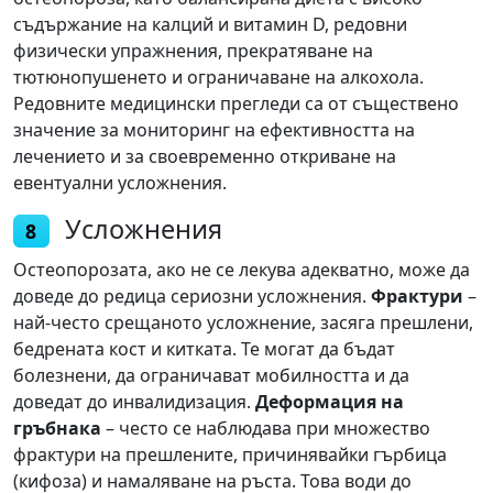
съдържание на калций и витамин D, редовни
физически упражнения, прекратяване на
тютюнопушенето и ограничаване на алкохола.
Редовните медицински прегледи са от съществено
значение за мониторинг на ефективността на
лечението и за своевременно откриване на
евентуални усложнения.
Усложнения
8
Остеопорозата, ако не се лекува адекватно, може да
доведе до редица сериозни усложнения.
Фрактури
–
най-често срещаното усложнение, засяга прешлени,
бедрената кост и китката. Те могат да бъдат
болезнени, да ограничават мобилността и да
доведат до инвалидизация.
Деформация на
гръбнака
– често се наблюдава при множество
фрактури на прешлените, причинявайки гърбица
(кифоза) и намаляване на ръста. Това води до