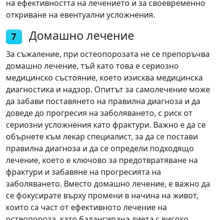
на ефективността на лечението и за своевременно
откриване на евентуални усложнения.
Домашно лечение
7
За съжаление, при остеопорозата не се препоръчва
домашно лечение, тъй като това е сериозно
медицинско състояние, което изисква медицинска
диагностика и надзор. Опитът за самолечение може
да забави поставянето на правилна диагноза и да
доведе до прогресия на заболяването, с риск от
сериозни усложнения като фрактури. Важно е да се
обърнете към лекар специалист, за да се постави
правилна диагноза и да се определи подходящо
лечение, което е ключово за предотвратяване на
фрактури и забавяне на прогресията на
заболяването. Вместо домашно лечение, е важно да
се фокусирате върху промени в начина на живот,
които са част от ефективното лечение на
остеопороза, като балансирана диета с високо