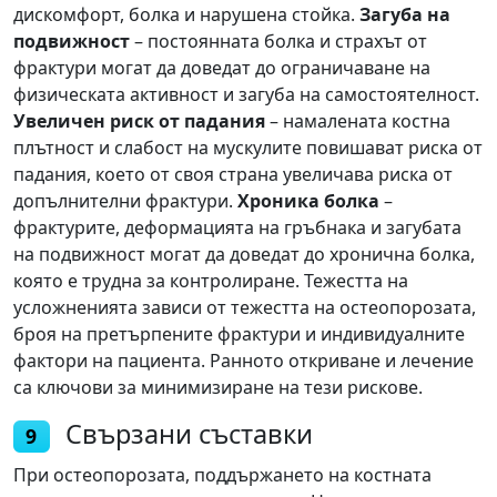
дискомфорт, болка и нарушена стойка.
Загуба на
подвижност
– постоянната болка и страхът от
фрактури могат да доведат до ограничаване на
физическата активност и загуба на самостоятелност.
Увеличен риск от падания
– намалената костна
плътност и слабост на мускулите повишават риска от
падания, което от своя страна увеличава риска от
допълнителни фрактури.
Хроника болка
–
фрактурите, деформацията на гръбнака и загубата
на подвижност могат да доведат до хронична болка,
която е трудна за контролиране. Тежестта на
усложненията зависи от тежестта на остеопорозата,
броя на претърпените фрактури и индивидуалните
фактори на пациента. Ранното откриване и лечение
са ключови за минимизиране на тези рискове.
Свързани съставки
9
При остеопорозата, поддържането на костната