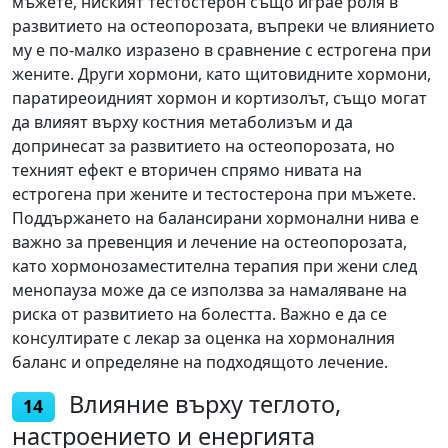
мъжете, ниският тестостерон също играе роля в
развитието на остеопорозата, въпреки че влиянието
му е по-малко изразено в сравнение с естрогена при
жените. Други хормони, като щитовидните хормони,
паратиреоидният хормон и кортизолът, също могат
да влияят върху костния метаболизъм и да
допринесат за развитието на остеопорозата, но
техният ефект е вторичен спрямо нивата на
естрогена при жените и тестостерона при мъжете.
Поддържането на балансирани хормонални нива е
важно за превенция и лечение на остеопорозата,
като хормонозаместителна терапия при жени след
менопауза може да се използва за намаляване на
риска от развитието на болестта. Важно е да се
консултирате с лекар за оценка на хормоналния
баланс и определяне на подходящото лечение.
Влияние върху теглото,
14
настроението и енергията