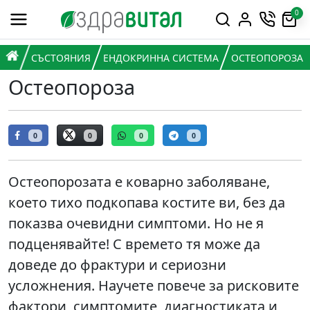
Премини към съдържанието
0
Горна навигация
Главна навигация
НАЧАЛО
СЪСТОЯНИЯ
ЕНДОКРИННА СИСТЕМА
ОСТЕОПОРОЗА
Остеопороза
0
0
0
0
Остеопорозата е коварно заболяване,
което тихо подкопава костите ви, без да
показва очевидни симптоми. Но не я
подценявайте! С времето тя може да
доведе до фрактури и сериозни
усложнения. Научете повече за рисковите
фактори, симптомите, диагностиката и