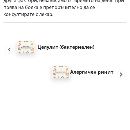
други фактори, независимо от времето на деня. При
поява на болка е препоръчително да се
консултирате с лекар.
Post
navigation
Целулит (бактериален)
Алергичен ринит