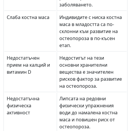
заболяването.
Слаба костна маса
Индивидите с ниска костна
маса в младостта са по-
склонни към развитие на
остеопороза в по-късен
етап.
Недостатъчен
Недостигът на тези
прием на калций и
основни хранителни
витамин D
вещества е значителен
рисков фактор за развитие
на остеопороза.
Недостатъчна
Липсата на редовни
физическа
физически упражнения
активност
води до намалена костна
маса и повишен риск от
остеопороза.