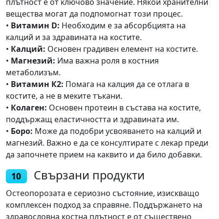
плътност е от ключово значение. Някои хранителни
вещества могат да подпомогнат този процес.
•
Витамин D:
Необходим е за абсорбцията на
калций и за здравината на костите.
•
Калций:
Основен градивен елемент на костите.
•
Магнезий:
Има важна роля в костния
метаболизъм.
•
Витамин К2:
Помага на калция да се отлага в
костите, а не в меките тъкани.
•
Колаген:
Основен протеин в състава на костите,
поддържащ еластичността и здравината им.
•
Боро:
Може да подобри усвояването на калций и
магнезий. Важно е да се консултирате с лекар преди
да започнете прием на каквито и да било добавки.
Свързани продукти
10
Остеопорозата е сериозно състояние, изискващо
комплексен подход за справяне. Поддържането на
здравословна костна плътност е от съществено