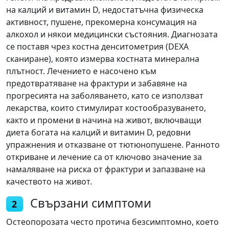
на калций и витамин D, недостатъчна физическа
активност, пушене, прекомерна консумация на
алкохол и някои медицински състояния. Диагнозата
се поставя чрез костна денситометрия (DEXA
сканиране), която измерва костната минерална
плътност. Лечението е насочено към
предотвратяване на фрактури и забавяне на
прогресията на заболяването, като се използват
лекарства, които стимулират костообразуването,
както и промени в начина на живот, включващи
диета богата на калций и витамин D, редовни
упражнения и отказване от тютюнопушене. Ранното
откриване и лечение са от ключово значение за
намаляване на риска от фрактури и запазване на
качеството на живот.
Свързани симптоми
2
Остеопорозата често протича безсимптомно, което