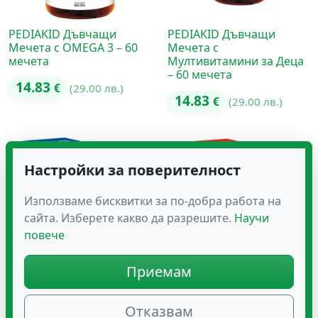
PEDIAKID Дъвчащи
PEDIAKID Дъвчащи
Мечета с OMEGA 3 – 60
Мечета с
мечета
Мултивитамини за Деца
– 60 мечета
14.83
€
(29.00 лв.)
14.83
€
(29.00 лв.)
Настройки за поверителност
Използваме бисквитки за по-добра работа на
сайта. Изберете какво да разрешите.
Научи
повече
Приемам
PEDIAKID Сироп с
PEDIAKID Сироп с
OMEGA 3 – 125 ML
Желязо и Витамин B –
Отказвам
125 ML