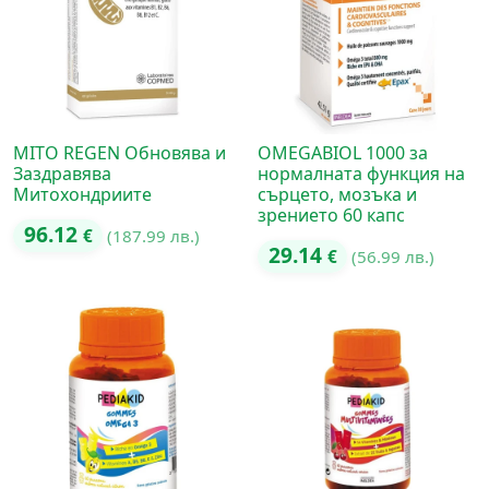
MITO REGEN Обновява и
OMEGABIOL 1000 за
Заздравява
нормалната функция на
Митохондриите
сърцето, мозъка и
зрението 60 капс
96.12
€
(187.99 лв.)
29.14
€
(56.99 лв.)