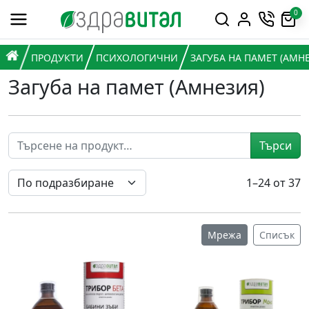
Премини към съдържанието
0
Горна навигация
Главна навигация
НАЧАЛО
ПРОДУКТИ
ПСИХОЛОГИЧНИ
ЗАГУБА НА ПАМЕТ (АМН
Загуба на памет (Амнезия)
Търси
1–24 от 37
Мрежа
Списък