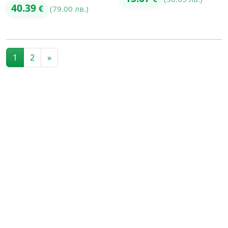
40.39
€
(79.00 лв.)
Posts navigation
1
2
»