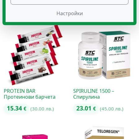
14.83
€
(29.00 лв.)
14.83
€
(29.00 лв.)
Настройки
PROTEIN BAR
SPIRULINE 1500 –
Протеинови барчета
Спирулина
15.34
23.01
€
(30.00 лв.)
€
(45.00 лв.)