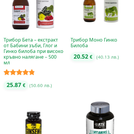
Трибор Бета – екстракт
Трибор Моно Гинко
от Бабини зъби, Глог и
Билоба
Гинко билоба при високо
20.52
кръвно налягане – 500
€
(40.13 лв.)
мл
Оценено с
25.87
€
(50.60 лв.)
4.75
от 5