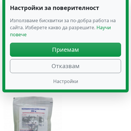
Настройки за поверителност
Използваме бисквитки за по-добра работа на
сайта. Изберете какво да разрешите.
Научи
повече
Приемам
Полифеноли –
Реставит Макс – 60+15
хранителна добавка с
Отказвам
полифеноли и витамин
C, 60 капсули
Оценено с
25.18
€
(49.25 лв.)
22.34
Настройки
€
(43.69 лв.)
5.00
от 5