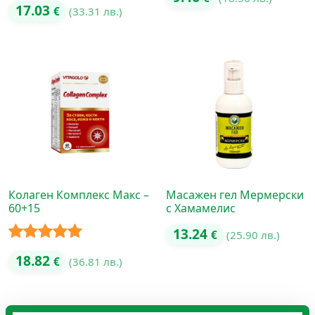
17.03
€
(33.31 лв.)
Колаген Комплекс Макс –
Масажен гел Мермерски
60+15
с Хамамелис
13.24
€
(25.90 лв.)
Оценено с
18.82
€
(36.81 лв.)
5.00
от 5