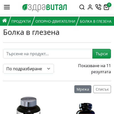
Премини към съдържанието
0
Горна навигация
Главна навигация
НАЧАЛО
ПРОДУКТИ
ОПОРНО-ДВИГАТЕЛНИ
БОЛКА В ГЛЕЗЕНА
Болка в глезена
Търси
Показване на 11
резултата
Мрежа
Списък