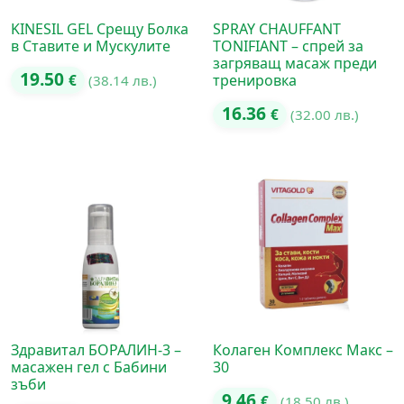
KINESIL GEL Срещу Болка
SPRAY CHAUFFANT
в Ставите и Мускулите
TONIFIANT – спрей за
загряващ масаж преди
19.50
тренировка
€
(38.14 лв.)
16.36
€
(32.00 лв.)
Здравитал БОРАЛИН-3 –
Колаген Комплекс Макс –
масажен гел с Бабини
30
зъби
9.46
€
(18.50 лв.)