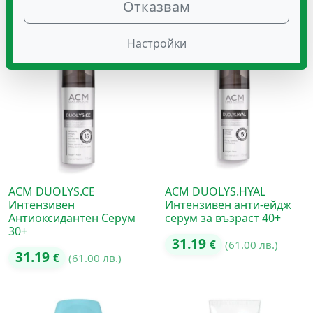
Отказвам
25.05
26.08
€
(48.99 лв.)
€
(51.01 лв.)
Настройки
ACM DUOLYS.CE
ACM DUOLYS.HYAL
Интензивен
Интензивен анти-ейдж
Антиоксидантен Серум
серум за възраст 40+
30+
31.19
€
(61.00 лв.)
31.19
€
(61.00 лв.)