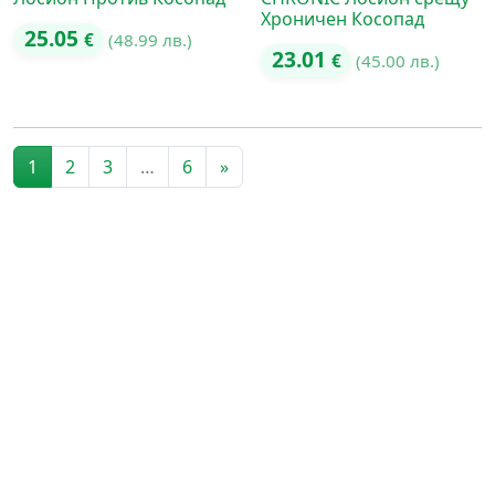
Хроничен Косопад
25.05
€
(48.99 лв.)
23.01
€
(45.00 лв.)
Posts navigation
1
2
3
…
6
»