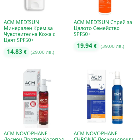
ACM MEDISUN
ACM MEDISUN Спрей за
Минерален Крем за
Цялото Семейство
Чувствителна Кожа с
SPF50+
Цвят SPF50+
19.94
€
(39.00 лв.)
14.83
€
(29.00 лв.)
ACM NOVOPHANE –
ACM NOVOPHANE
Лосион Против Косопад
CHRONIC Лосион срещу