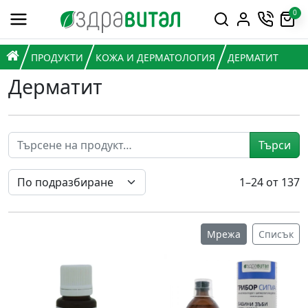
Премини към съдържанието
0
Горна навигация
Главна навигация
НАЧАЛО
ПРОДУКТИ
КОЖА И ДЕРМАТОЛОГИЯ
ДЕРМАТИТ
Дерматит
Търси
1–24 от 137
Мрежа
Списък