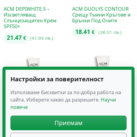
ACM DEPIWHITE.S –
ACM DUOLYS CONTOUR
Изсветляващ
Срещу Тъмни Кръгове и
Слънцезащитен Крем
Бръчки Под Очите
SPF50+
18.41
€
(36.01 лв.)
21.47
€
(41.99 лв.)
Настройки за поверителност
Използваме бисквитки за по-добра работа на
сайта. Изберете какво да разрешите.
Научи
повече
ACM DUOLYS LEGERE
ACM DUOLYS RICHE Анти-
Приемам
Хидратиращ Анти-ейдж
ейдж Хидратиращ Крем
Крем
за Суха Кожа