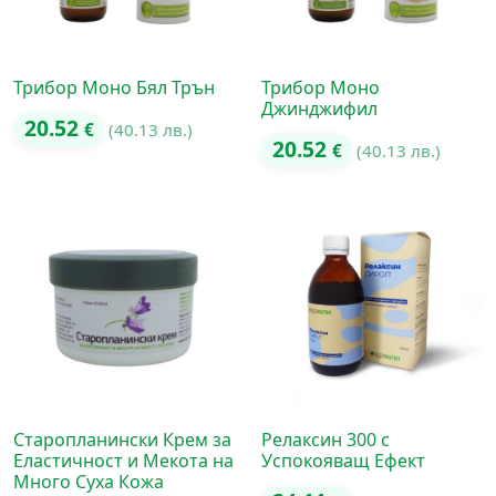
Трибор Моно Бял Трън
Трибор Моно
Джинджифил
20.52
€
(40.13 лв.)
20.52
€
(40.13 лв.)
Старопланински Крем за
Релаксин 300 с
Еластичност и Мекота на
Успокояващ Ефект
Много Суха Кожа