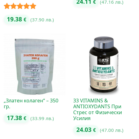
24.11
€
(47.16 лв.)
Оценено с
19.38
€
(37.90 лв.)
5.00
от 5
„Златен колаген“ – 350
33 VITAMINS &
гр.
ANTIOXYDANTS При
Стрес от Физически
17.38
Усилия
€
(33.99 лв.)
24.03
€
(47.00 лв.)