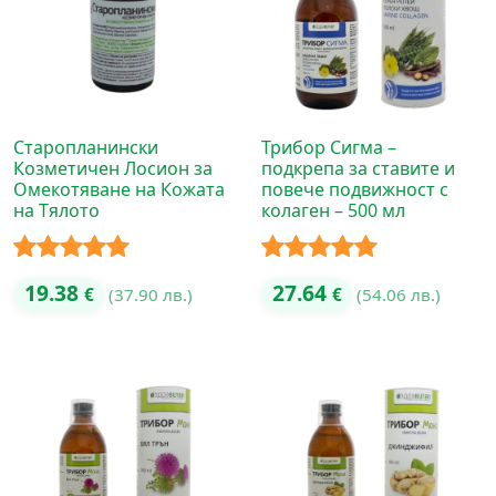
Старопланински
Трибор Сигма –
Козметичен Лосион за
подкрепа за ставите и
Омекотяване на Кожата
повече подвижност с
на Тялото
колаген – 500 мл
Оценено с
Оценено с
19.38
27.64
€
(37.90 лв.)
€
(54.06 лв.)
5.00
от 5
5.00
от 5