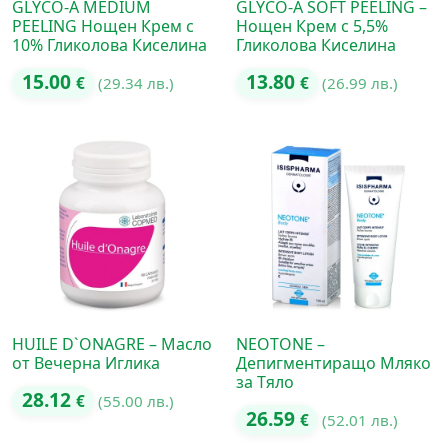
GLYCO-A MEDIUM
GLYCO-A SOFT PEELING –
PEELING Нощен Крем с
Нощен Крем с 5,5%
10% Гликолова Киселина
Гликолова Киселина
15.00
13.80
€
(29.34 лв.)
€
(26.99 лв.)
HUILE D`ONAGRE – Масло
NEOTONE –
от Вечерна Иглика
Депигментиращо Мляко
за Тяло
28.12
€
(55.00 лв.)
26.59
€
(52.01 лв.)