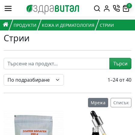
Премини към съдържанието
0
Горна навигация
Главна навигация
НАЧАЛО
ПРОДУКТИ
КОЖА И ДЕРМАТОЛОГИЯ
СТРИИ
Стрии
Търси
1–24 от 40
Мрежа
Списък