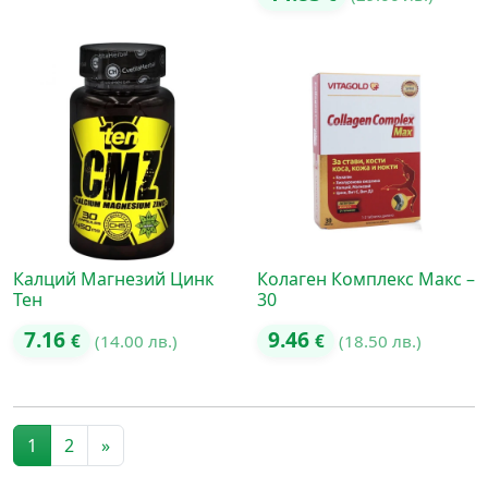
Калций Магнезий Цинк
Колаген Комплекс Макс –
Тен
30
7.16
9.46
€
(14.00 лв.)
€
(18.50 лв.)
Posts navigation
1
2
»