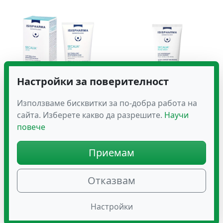
Настройки за поверителност
Използваме бисквитки за по-добра работа на
сайта. Изберете какво да разрешите.
Научи
SECALIA A.H.A –
SECALIA BODY LOTION –
Кераторегулиращ
Лосион за Тяло
повече
Емолиент за Тяло
19.94
€
(39.00 лв.)
Приемам
26.00
€
(50.85 лв.)
Отказвам
Настройки