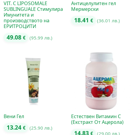
VIT. C LIPOSOMALE
Антицелулитен гел
SUBLINGUALE Стимулира
Мермерски
Имунитета и
18.41
производството на
€
(36.01 лв.)
ЕРИТРОЦИТИ
49.08
€
(95.99 лв.)
Вени Гел
Естествен Витамин С
(Екстракт От Ацерола)
13.24
€
(25.90 лв.)
14.83
€
(29.00 лв.)