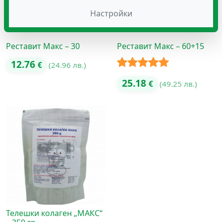
Настройки
Реставит Макс – 30
Реставит Макс – 60+15
12.76
€
(24.96 лв.)
Оценено с
25.18
€
(49.25 лв.)
5.00
от 5
Телешки колаген „МАКС“