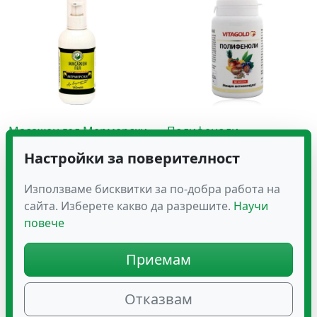
Масажен гел Мермерски
Полифеноли –
с Хамамелис
хранителна добавка с
Настройки за поверителност
полифеноли и витамин
13.24
C, 60 капсули
€
(25.90 лв.)
Използваме бисквитки за по-добра работа на
22.34
€
(43.69 лв.)
сайта. Изберете какво да разрешите.
Научи
повече
Приемам
Отказвам