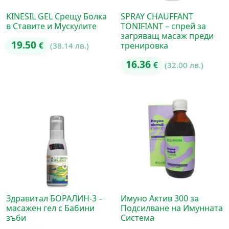
KINESIL GEL Срещу Болка
SPRAY CHAUFFANT
в Ставите и Мускулите
TONIFIANT – спрей за
загряващ масаж преди
19.50
тренировка
€
(38.14 лв.)
16.36
€
(32.00 лв.)
Здравитал БОРАЛИН-3 –
Имуно Актив 300 за
масажен гел с Бабини
Подсилване на Имунната
зъби
Система