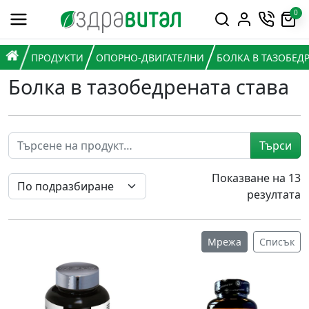
Премини към съдържанието
0
Горна навигация
Главна навигация
НАЧАЛО
ПРОДУКТИ
ОПОРНО-ДВИГАТЕЛНИ
БОЛКА В ТАЗОБЕДР
Болка в тазобедрената става
Търси
Показване на 13
резултата
Мрежа
Списък