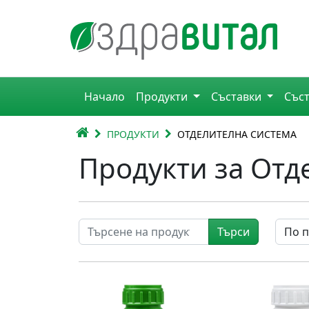
Премини към съдържанието
Горна навигация
Начало
Продукти
Съставки
Със
Главна навигация
НАЧАЛО
ПРОДУКТИ
ОТДЕЛИТЕЛНА СИСТЕМА
Продукти за Отд
Търси