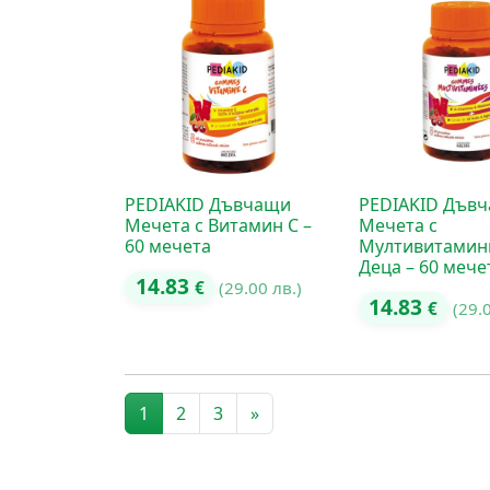
PEDIAKID Дъвчащи
PEDIAKID Дъв
Мечета с Витамин C –
Мечета с
60 мечета
Мултивитамин
Деца – 60 мече
14.83
€
(29.00 лв.)
14.83
€
(29.
Posts navigation
1
2
3
»