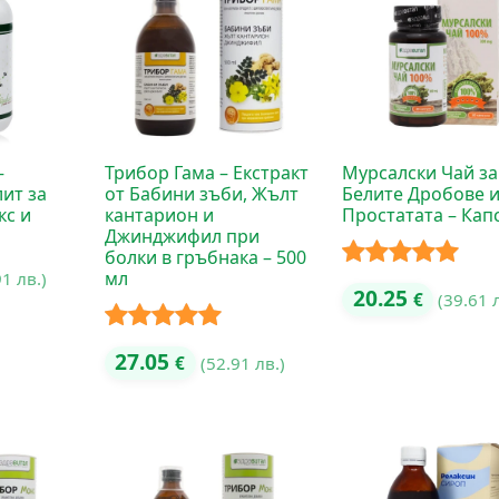
–
Трибор Гама – Екстракт
Мурсалски Чай за
ит за
от Бабини зъби, Жълт
Белите Дробове 
кс и
кантарион и
Простатата – Кап
Джинджифил при
болки в гръбнака – 500
мл
91 лв.)
Оценено с
20.25
€
(39.61 
5.00
от 5
Оценено с
27.05
€
(52.91 лв.)
5.00
от 5