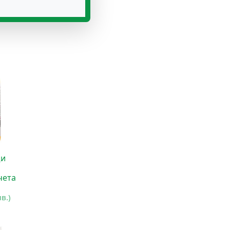
лв.)
щи
чета
лв.)