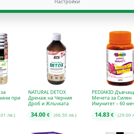
Настройки
30.67
12.78
99 лв.)
€
(59.99 лв.)
€
(25.00 
 за
NATURAL DETOX
PEDIAKID Дъвча
нини при
Дренаж на Черния
Мечета за Силен
Дроб и Жлъчката
Имунитет – 60 ме
34.00
14.83
.01 лв.)
€
(66.50 лв.)
€
(29.00 