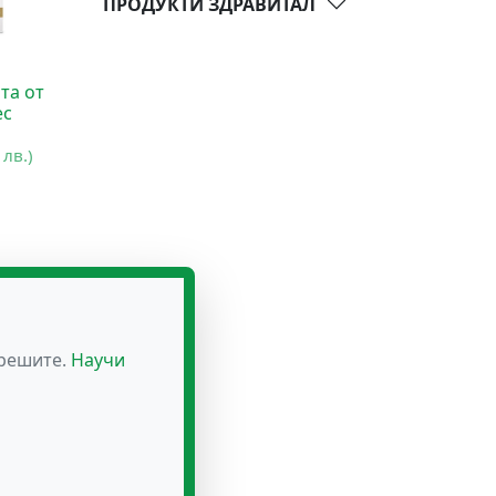
ПРОДУКТИ ЗДРАВИТАЛ
та от
ес
 лв.)
зрешите.
Научи