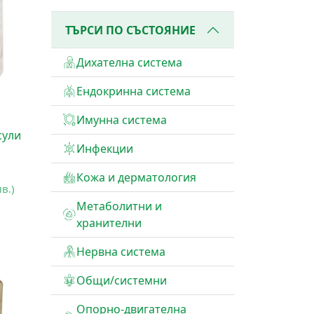
ТЪРСИ ПО СЪСТОЯНИЕ
Дихателна система
Ендокринна система
Имунна система
и
сули
Инфекции
Кожа и дерматология
лв.)
Метаболитни и
хранителни
Нервна система
Общи/системни
Опорно-двигателна