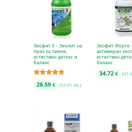
Зеофит Х – Зеолит на
Зеофит Форте 
прах за пиене,
активиран зеол
естествен детокс и
естествен дето
баланс
баланс
34.72
€
(67.
Оценено с
26.59
€
(52.01 лв.)
4.80
от 5