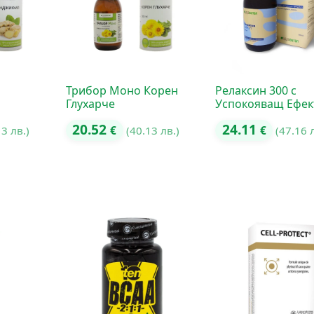
Трибор Моно Корен
Релаксин 300 с
Глухарче
Успокояващ Ефек
20.52
24.11
13 лв.)
€
(40.13 лв.)
€
(47.16 