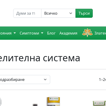
Търсене на
Търси
тояния
Симптоми
Блог
Академия
Злате
елителна система
1–2