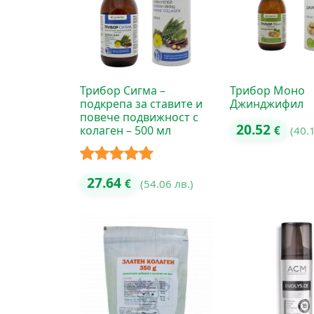
Трибор Сигма –
Трибор Моно
подкрепа за ставите и
Джинджифил
повече подвижност с
20.52
колаген – 500 мл
€
(40.
Оценено с
27.64
€
(54.06 лв.)
5.00
от 5