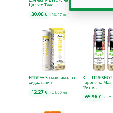
Дренаж и Детокс на
16.87
Цялото Тяло
€
(32.
30.00
€
(58.67 лв.)
HYDRA+ За максимална
KILL-FIT® SHOT
хидратация
Горене на Маз
Фитнес
12.27
€
(24.00 лв.)
65.96
€
(129