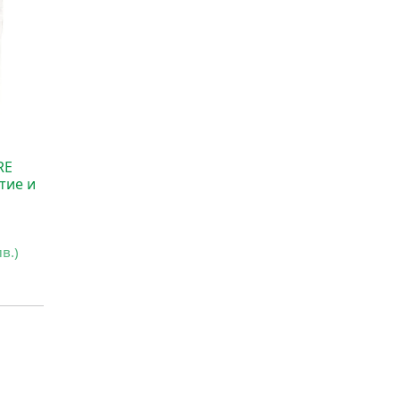
RE
тие и
лв.)