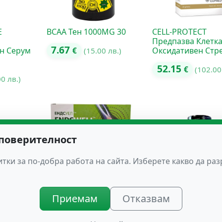
E
BCAA Тен 1000MG 30
CELL-PROTECT
Предпазва Клетка
7.67
н Серум
Оксидативен Стр
€
(15.00 лв.)
52.15
€
(102.00
00 лв.)
 поверителност
тки за по-добра работа на сайта. Изберете какво да ра
Приемам
Отказвам
псули за
ENDSWELL – Ендсуел за
FISH OIL OMEGA 3
Движение Без Болка
Рибено Масло