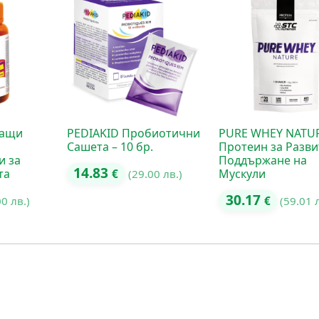
чащи
PEDIAKID Пробиотични
PURE WHEY NATU
Сашета – 10 бр.
Протеин за Разви
и за
Поддържане на
14.83
та
Мускули
€
(29.00 лв.)
30.17
00 лв.)
€
(59.01 