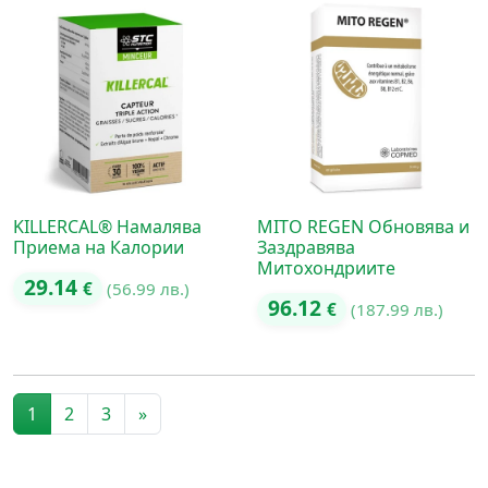
KILLERCAL® Намалява
MITO REGEN Обновява и
Приема на Калории
Заздравява
Митохондриите
29.14
€
(56.99 лв.)
96.12
€
(187.99 лв.)
Posts navigation
1
2
3
»