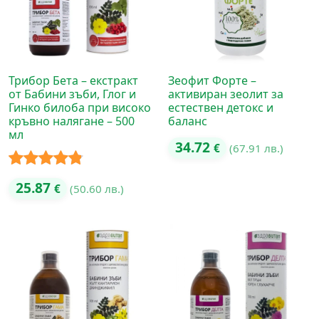
Трибор Бета – екстракт
Зеофит Форте –
от Бабини зъби, Глог и
активиран зеолит за
Гинко билоба при високо
естествен детокс и
кръвно налягане – 500
баланс
мл
34.72
€
(67.91 лв.)
Оценено с
25.87
€
(50.60 лв.)
4.75
от 5