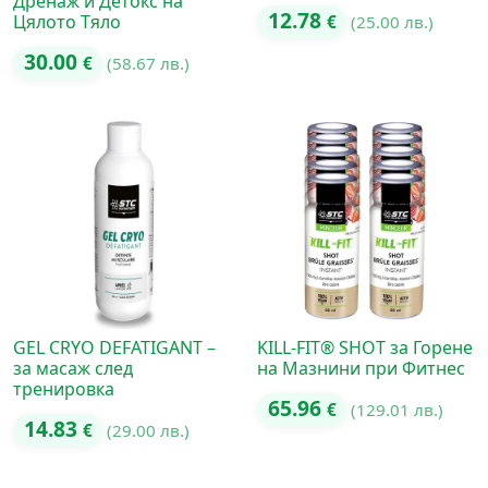
Дренаж и Детокс на
12.78
Цялото Тяло
€
(25.00 лв.)
30.00
€
(58.67 лв.)
GEL CRYO DEFATIGANT –
KILL-FIT® SHOT за Горене
за масаж след
на Мазнини при Фитнес
тренировка
65.96
€
(129.01 лв.)
14.83
€
(29.00 лв.)