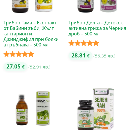
Трибор Гама – Екстракт
Трибор Делта – Детокс с
от Бабини зъби, Жълт
активна грижа за Черния
кантарион и
дроб – 500 мл
Джинджифил при болки
в гръбнака – 500 мл
Оценено с
28.81
€
(56.35 лв.)
5.00
от 5
Оценено с
27.05
€
(52.91 лв.)
5.00
от 5