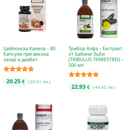
Цейлонска Канела – 80
Трибор Алфа – Екстракт
Капсули при висока
от Бабини Зъби
захар и диабет
(TRIBULUS TERRESTRIS) –
500 мл
Оценено с
20.25
€
(39.61 лв.)
Оценено с
22.93
€
(44.85 лв.)
5.00
от 5
5.00
от 5