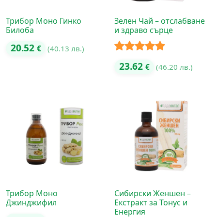
Трибор Моно Гинко
Зелен Чай – отслабване
Билоба
и здраво сърце
20.52
€
(40.13 лв.)
Оценено с
23.62
€
(46.20 лв.)
5.00
от 5
Трибор Моно
Сибирски Женшен –
Джинджифил
Екстракт за Тонус и
Енергия