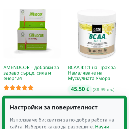
AMENDCOR – добавки за
BCAA 4:1:1 на Прах за
здраво сърце, сила и
Намаляване на
енергия
Мускулната Умора
45.50
€
(88.99 лв.)
Оценено с
23.93
35.79
–
€
€
5.00
от 5
Настройки за поверителност
(46.80 – 70.00 лв.)
Използваме бисквитки за по-добра работа на
сайта. Изберете какво да разрешите.
Научи