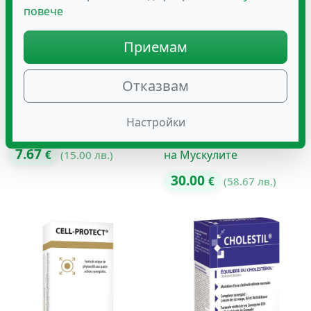
повече
Приемам
Отказвам
Настройки
BCAA Тен 1000MG 30
BURN FAT® 500
Изчистване и Оформяне
7.67
на Мускулите
€
(15.00 лв.)
30.00
€
(58.67 лв.)