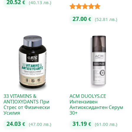
20.52
€
(40.13 лв.)
Оценено с
27.00
€
(52.81 лв.)
5.00
от 5
33 VITAMINS &
ACM DUOLYS.CE
ANTIOXYDANTS При
Интензивен
Стрес от Физически
Антиоксидантен Серум
Усилия
30+
24.03
31.19
€
(47.00 лв.)
€
(61.00 лв.)