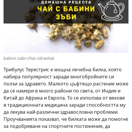
babini-zabi-chai-zdravital
Трибулус Терестрис е мощна лечебна билка, която
набира популярност заради многобройните си
ползи за здравето. Малкото цъфтящо растение може
да се намери в много райони по света, от Индия и
Китай до Африка и Европа. То се използва от векове
в традиционната медицина заради способността му
да лекува най-различни здравословни проблеми.
Проучванията показват, че билката може да помогне
за подобряване на спортните постижения, да