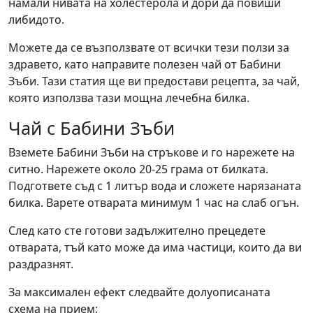
намали нивата на холестерола и дори да повиши
либидото.
Можете да се възползвате от всички тези ползи за
здравето, като направите полезен чай от Бабини
Зъби. Тази статия ще ви предостави рецепта, за чай,
която използва тази мощна лечебна билка.
Чай с Бабини Зъби
Вземете Бабини Зъби на стръкове и го нарежете на
ситно. Нарежете около 20-25 грама от билката.
Подгответе съд с 1 литър вода и сложете нарязаната
билка. Варете отварата минимум 1 час на слаб огън.
След като сте готови задължително прецедете
отварата, тъй като може да има частици, които да ви
раздразнят.
За максимален ефект следвайте долуописаната
схема на прием: