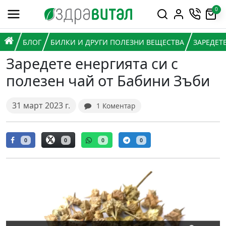
Премини към съдържанието
0
Горна навигация
Главна навигация
НАЧАЛО
БЛОГ
БИЛКИ И ДРУГИ ПОЛЕЗНИ ВЕЩЕСТВА
ЗАРЕДЕТ
Заредете енергията си с
полезен чай от Бабини Зъби
31 март 2023 г.
1 Коментар
0
0
0
0