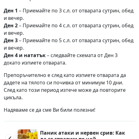
Ден 1
– Приемайте по 3 с.л. от отварата сутрин, обед
и вечер.
Ден 2
– Приемайте по 4 с.л. от отварата сутрин, обед
и вечер.
Ден 3
– Приемайте по 5 с.л. от отварата сутрин, обед
и вечер.
Ден 4 и нататък
– следвайте схемата от Ден 3
докато изпиете отварата.
Препоръчително е след като изпиете отварата да
дадете на тялото си почивка от минимум 10 дни.
След като този период изтече може да повторите
цикъла.
Надяваме се да сме Ви били полезни!
Post
navigation
Паник атаки и нервен срив: Как