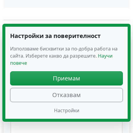
Вашият коментар
Настройки за поверителност
Вашето име:
Използваме бисквитки за по-добра работа на
сайта. Изберете какво да разрешите.
Научи
повече
Задължително поле. Видимо за всички.
Имейл адрес:
Приемам
Отказвам
Задължително поле. Ще го използваме само за
идентификация.
Текст на вашия отзив:
Настройки