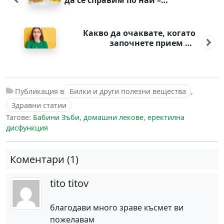
да се справим по най –
безопасният начин
Какво да очаквате, когато
започнете прием на
пробиотици?
Публикация в
Билки и други полезни вещества
,
Здравни статии
Тагове:
Бабини Зъби
,
домашни лекове
,
еректилна
дисфункция
Коментари (1)
tito titov
благодави много зраве късмет ви
пожелавам