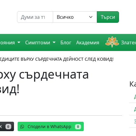
Търсене на
Търси
тояния
Симптоми
Блог
Академия
Злате
ЕДИЦИТЕ ВЪРХУ СЪРДЕЧНАТА ДЕЙНОСТ СЛЕД КОВИД!
рху сърдечната
К
вид!
X
Сподели в WhatsApp
0
0