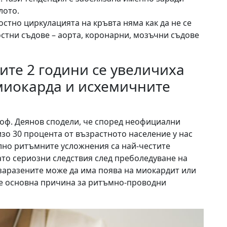
лото.
остно циркулацията на кръвта няма как да не се
стни съдове – аорта, коронарни, мозъчни съдове
ите 2 години се увеличиха
 миокарда и исхемичните
роф. Деянов сподели, че според неофициални
зо 30 процента от възрастното население у нас
лно ритъмните усложнения са най-честите
като сериозни следствия след преболедуване на
 заразените може да има поява на миокардит или
а е основна причина за ритъмно-проводни