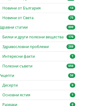
Новини от България
14
Новини от Света
75
Здравни статии
899
Билки и други полезни вещества
176
Здравословни проблеми
288
Интересни факти
1
Полезни съвети
656
Рецепти
56
Десерти
6
Основни ястия
1
Разядки
6