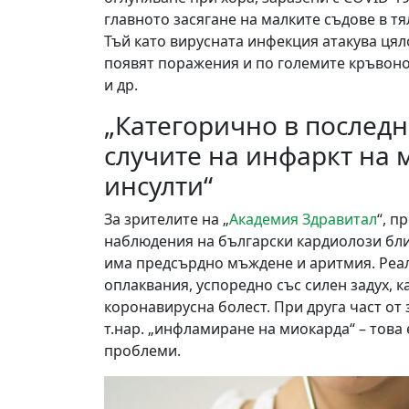
главното засягане на малките съдове в тя
Тъй като вирусната инфекция атакува цял
появят поражения и по големите кръвоно
и др.
„Категорично в последн
случите на инфаркт на
инсулти“
За зрителите на „
Академия Здравитал
“, п
наблюдения на български кардиолози бли
има предсърдно мъждене и аритмия. Реа
оплаквания, успоредно със силен задух, 
коронавирусна болест. При друга част от
т.нар. „инфламиране на миокарда“ – тов
проблеми.