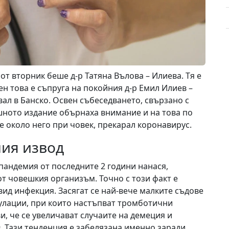
от вторник беше д-р Татяна Вълова – Илиева. Тя е
ен това е съпруга на покойния д-р Емил Илиев –
ал в Банско. Освен събеседването, свързано с
шното издание обърнаха внимание и на това по
е около него при човек, прекарал коронавирус.
ния извод
пандемия от последните 2 години нанася,
т човешкия организъм. Точно с този факт е
вид инфекция. Засягат се най-вече малките съдове
улации, при които настъпват тромботични
и, че се увеличават случаите на демеция и
9. Тази тенденция е забелязана именно заради