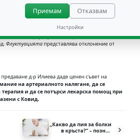
Приемам
Отказвам
които повече натоварват сърцето и масата му се
Настройки
 тип сърдечни болести. Категорична оценка бе
 повишаване и
флуктуация
на кръвното налягане,
ид.
Флуктуацията
представлява отклонение от
 предаване д-р Илиева даде ценен съвет на
мание на артериалното налягане, да се
терапия и да се потърси лекарска помощ при
разени с Ковид.
„Какво да пия за болки
в кръста?“ – познат
въпрос