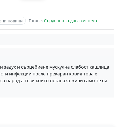
Тагове:
Сърдечно-съдова система
вни новини
н задух и сърцебиене мускулна слабост кашлица
ести инфекции после прекаран ковид това е
а народ а тези които останаха живи само те си