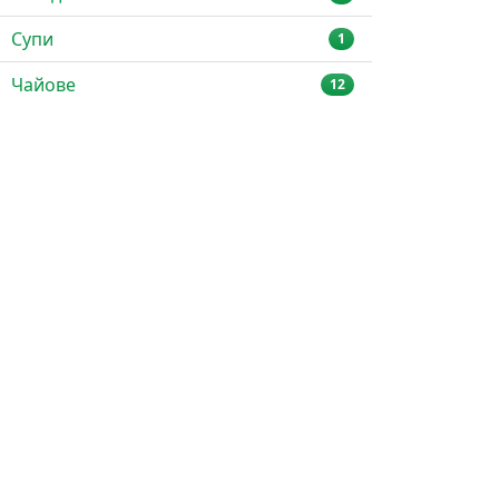
Супи
1
Чайове
12