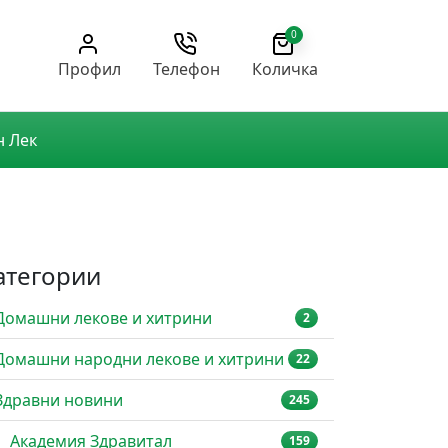
0
Профил
Телефон
Количка
н Лек
атегории
Домашни лекове и хитрини
2
Домашни народни лекове и хитрини
22
Здравни новини
245
Академия Здравитал
159