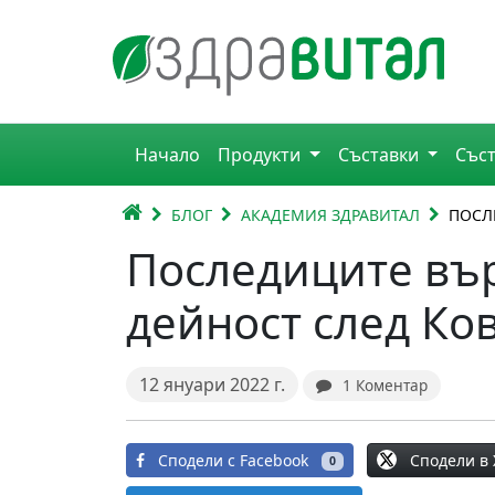
Премини към съдържанието
Горна навигация
Начало
Продукти
Съставки
Със
Главна навигация
НАЧАЛО
БЛОГ
АКАДЕМИЯ ЗДРАВИТАЛ
ПОСЛ
Последиците въ
дейност след Ко
12 януари 2022 г.
1 Коментар
Сподели в 
Сподели с Facebook
0