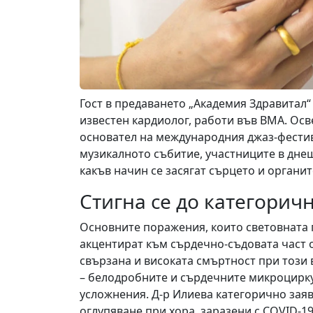
Гост в предаването „Академия Здравитал“ 
известен кардиолог, работи във ВМА. Осв
основател на международния джаз-фестив
музикалното събитие, участниците в дне
какъв начин се засягат сърцето и органит
Стигна се до категорич
Основните поражения, които световната 
акцентират към сърдечно-съдовата част о
свързана и високата смъртност при този 
– белодробните и сърдечните микроцирк
усложнения. Д-р Илиева категорично заяв
оглупяване при хора, заразени с COVID-1