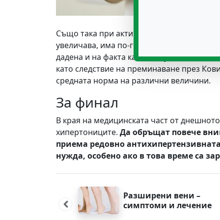
Също така при активно спортуващи хора, 
увеличава, има по-голям риск от подобен
дадена и на факта как има чувствително
като следствие на преминаване през Ков
средната норма на различни величини.
За финал
В края на медицинската част от днешното
хипертониците.
Да обръщат повече вни
приема редовно антихипертензивната 
нужда, особено ако в това време са за
Post
navigation
Разширени вени –
симптоми и лечение