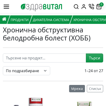
Премини към съдържанието
0
Горна навигация
Главна навигация
НАЧАЛО
ПРОДУКТИ
ДИХАТЕЛНА СИСТЕМА
ХРОНИЧНА ОБСТРУ
Хронична обструктивна
белодробна болест (ХОББ)
Търси
1–24 от 27
Мрежа
Списък