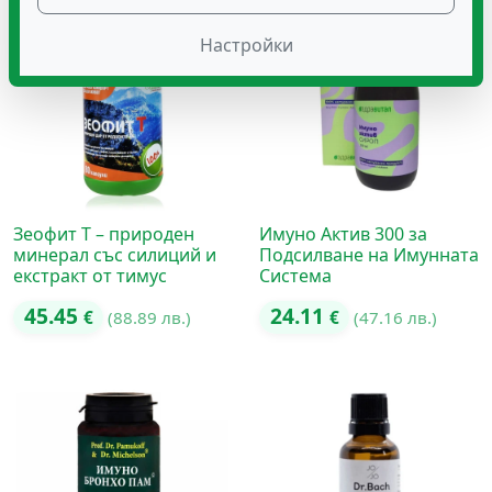
Настройки
Зеофит Т – природен
Имуно Актив 300 за
минерал със силиций и
Подсилване на Имунната
екстракт от тимус
Система
45.45
24.11
€
(88.89 лв.)
€
(47.16 лв.)