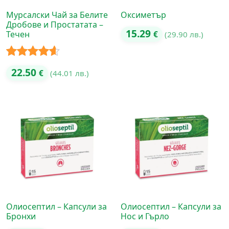
Мурсалски Чай за Белите
Оксиметър
Дробове и Простатата –
15.29
Течен
€
(29.90 лв.)
Оценено
22.50
€
(44.01 лв.)
с
4.50
от
5
Олиосептил – Капсули за
Олиосептил – Капсули за
Бронхи
Нос и Гърло