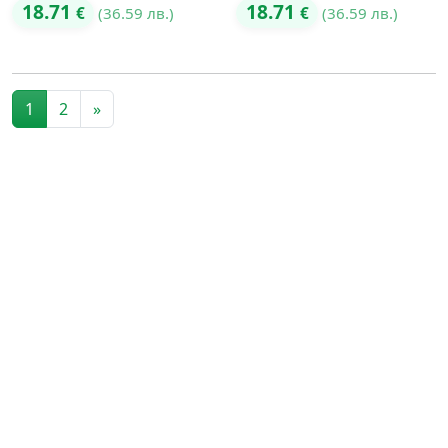
18.71
18.71
€
(36.59 лв.)
€
(36.59 лв.)
Posts navigation
1
2
»