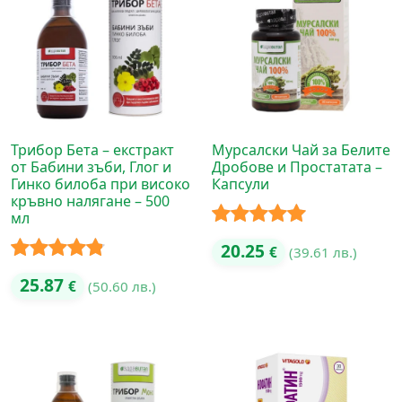
Трибор Бета – екстракт
Мурсалски Чай за Белите
от Бабини зъби, Глог и
Дробове и Простатата –
Гинко билоба при високо
Капсули
кръвно налягане – 500
мл
Оценено с
20.25
€
(39.61 лв.)
5.00
от 5
Оценено с
25.87
€
(50.60 лв.)
4.75
от 5