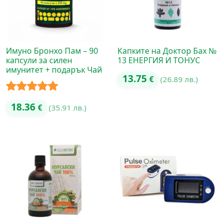
Имуно Бронхо Пам – 90
Капките на Доктор Бах №
капсули за силен
13 ЕНЕРГИЯ И ТОНУС
имунитет + подарък Чай
13.75
€
(26.89 лв.)
Оценено с
18.36
€
(35.91 лв.)
5.00
от 5