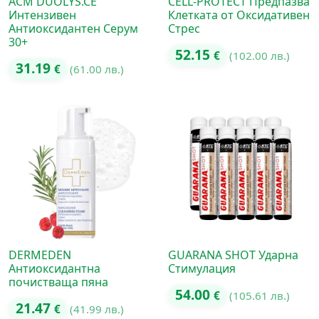
ACM DUOLYS.CE
CELL-PROTECT Предпазва
Интензивен
Клетката от Оксидативен
Антиоксидантен Серум
Стрес
30+
52.15
€
(102.00 лв.)
31.19
€
(61.00 лв.)
DERMEDEN
GUARANA SHOT Ударна
Антиоксидантна
Стимулация
почистваща пяна
54.00
€
(105.61 лв.)
21.47
€
(41.99 лв.)