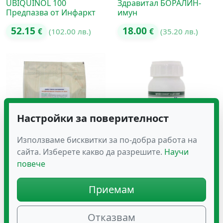
UBIQUINOL 100
Здравитал БОРАЛИН-
Предпазва от Инфаркт
имун
52.15
18.00
€
(102.00 лв.)
€
(35.20 лв.)
Настройки за поверителност
Използваме бисквитки за по-добра работа на
сайта. Изберете какво да разрешите.
Научи
Дива Синя Боровинка на
Зеофит К на Капсули
повече
Прах (Лиофилизирана) –
100 г
Приемам
Оценено с
12.32
31.96
€
(24.10 лв.)
€
(62.51 лв.)
5.00
от 5
Отказвам