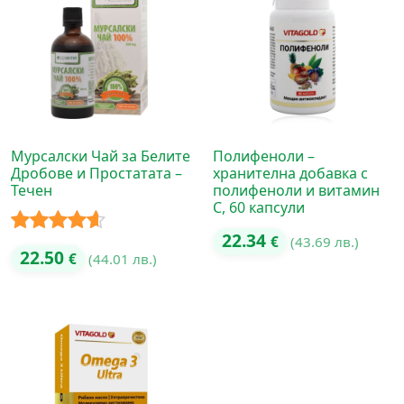
Мурсалски Чай за Белите
Полифеноли –
Дробове и Простатата –
хранителна добавка с
Течен
полифеноли и витамин
C, 60 капсули
22.34
€
(43.69 лв.)
Оценено
22.50
€
(44.01 лв.)
с
4.50
от
5