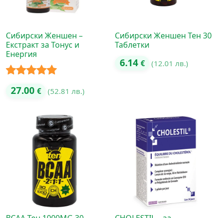
Сибирски Женшен –
Сибирски Женшен Тен 30
Екстракт за Тонус и
Таблетки
Енергия
6.14
€
(12.01 лв.)
Оценено с
27.00
€
(52.81 лв.)
5.00
от 5