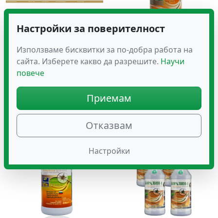
Настройки за поверителност
VIT. C LIPOSOMALE
Здравитал БОРАЛИН-1
Използваме бисквитки за по-добра работа на
SUBLINGUALE Стимулира
сайта. Изберете какво да разрешите.
Научи
19.02
Имунитета и
€
(37.20 лв.)
повече
производството на
ЕРИТРОЦИТИ
Приемам
49.08
€
(95.99 лв.)
Отказвам
Настройки