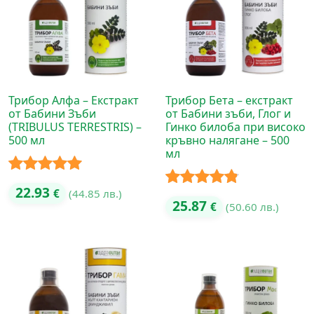
Трибор Алфа – Екстракт
Трибор Бета – екстракт
от Бабини Зъби
от Бабини зъби, Глог и
(TRIBULUS TERRESTRIS) –
Гинко билоба при високо
500 мл
кръвно налягане – 500
мл
Оценено с
22.93
€
(44.85 лв.)
Оценено с
25.87
€
(50.60 лв.)
5.00
от 5
4.75
от 5