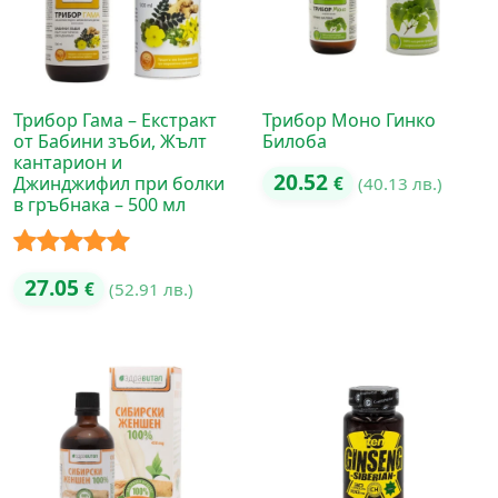
Трибор Гама – Екстракт
Трибор Моно Гинко
от Бабини зъби, Жълт
Билоба
кантарион и
20.52
Джинджифил при болки
€
(40.13 лв.)
в гръбнака – 500 мл
Оценено с
27.05
€
(52.91 лв.)
5.00
от 5