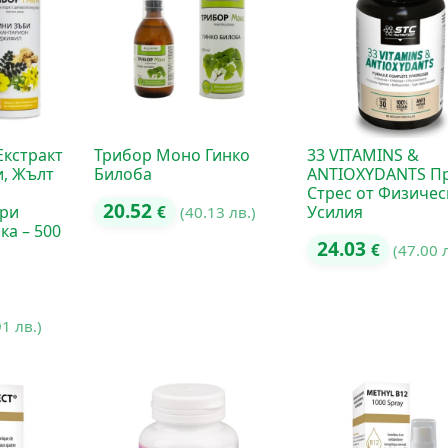
Екстракт
Трибор Моно Гинко
33 VITAMINS &
и, Жълт
Билоба
ANTIOXYDANTS П
Стрес от Физичес
20.52
ри
Усилия
€
(40.13 лв.)
ка – 500
24.03
€
(47.00 
91 лв.)