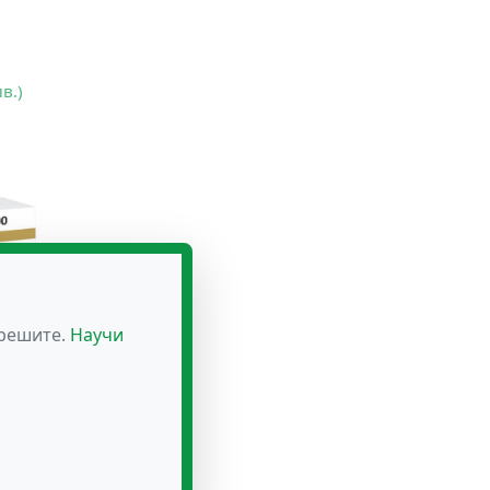
лв.)
зрешите.
Научи
фаркт
 лв.)