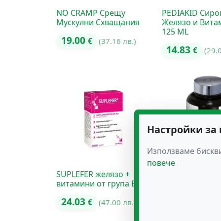
NO CRAMP Срещу
PEDIAKID Сиро
Мускулни Схващания
Желязо и Вита
125 ML
19.00
€
(37.16 лв.)
14.83
€
(29.
Настройки за
Използваме бискви
повече
SUPLEFER желязо +
TAURINE SYNER
витамини от група B
Намалява умор
24.03
27.00
€
(47.00 лв.)
€
(52.