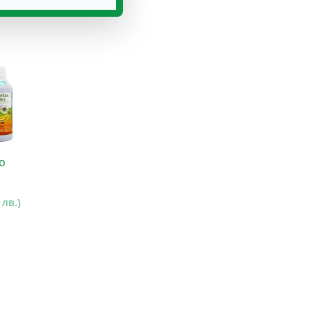
о
 лв.)