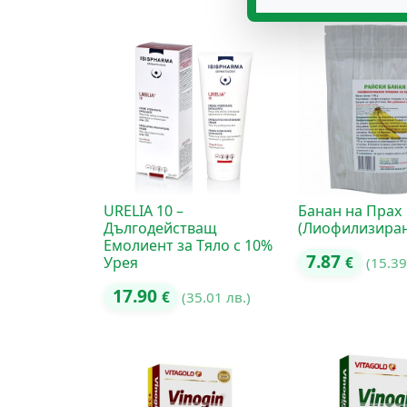
URELIA 10 –
Банан на Прах
Дългодействащ
(Лиофилизиран)
Емолиент за Тяло с 10%
7.87
Урея
€
(15.39
17.90
€
(35.01 лв.)