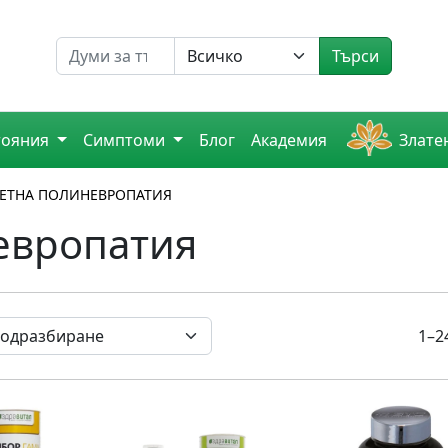
Търсене на
Търси
тояния
Симптоми
Блог
Академия
Злате
ЕТНА ПОЛИНЕВРОПАТИЯ
европатия
1–2