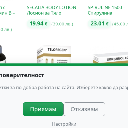
п с
SECALIA BODY LOTION –
SPIRULINE 1500 –
мин B –
Лосион за Тяло
Спирулина
19.94
23.01
€
(39.00 лв.)
€
(45.00 
00 лв.)
 поверителност
тки за по-добра работа на сайта. Изберете какво да ра
GY +
TELOREGEN Забавя
UBIQUINOL 100
ата
Стареенето на
Предпазва от Ин
Приемам
Отказвам
Клетките
52.15
81 лв.)
€
(102.00
96.12
€
(187.99 лв.)
Настройки