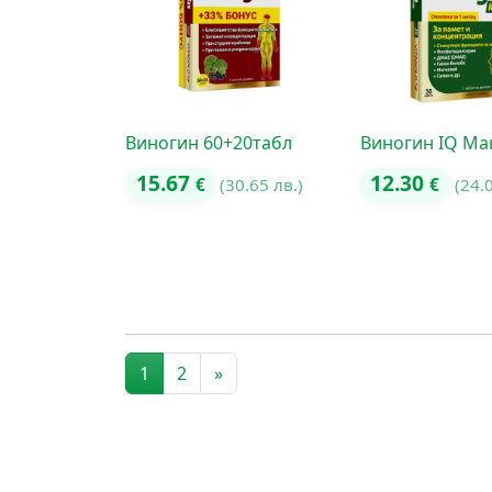
Виногин 60+20табл
Виногин IQ Мак
15.67
12.30
€
(30.65 лв.)
€
(24.
Posts navigation
1
2
»