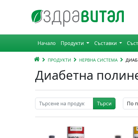
Премини към съдържанието
Горна навигация
Начало
Продукти
Съставки
Със
Главна навигация
НАЧАЛО
ПРОДУКТИ
НЕРВНА СИСТЕМА
ДИАБ
Диабетна полин
Търси