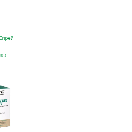
 Спрей
лв.)