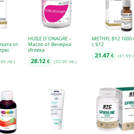
HUILE D`ONAGRE –
METHYL В12 1000
тката от
Масло от Вечерна
с Б12
трес
Иглика
21.47
€
(41.99 
28.12
.00 лв.)
€
(55.00 лв.)