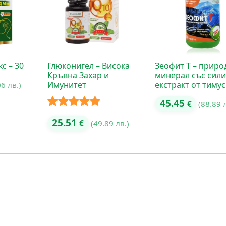
с – 30
Глюконигел – Висока
Зеофит Т – приро
Кръвна Захар и
минерал със сил
Имунитет
екстракт от тимус
06 лв.)
45.45
€
(88.89 
Оценено с
25.51
€
(49.89 лв.)
5.00
от 5