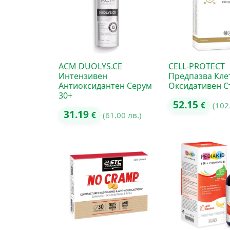
ACM DUOLYS.CE
CELL-PROTECT
Интензивен
Предпазва Кле
Антиоксидантен Серум
Оксидативен С
30+
52.15
€
(102
31.19
€
(61.00 лв.)