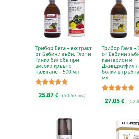
Трибор Бета – екстракт
Трибор Гама – 
от Бабини зъби, Глог и
от Бабини зъб
Гинко билоба при
кантарион и
високо кръвно
Джинджифил п
налягане – 500 мл
болки в гръбна
мл
Оценено с
25.87
€
(50.60 лв.)
Оценено с
27.05
€
(52.
4.75
от 5
5.00
от 5