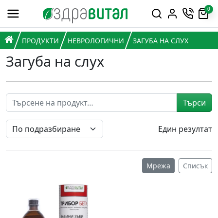
Премини към съдържанието
0
Горна навигация
Главна навигация
НАЧАЛО
ПРОДУКТИ
НЕВРОЛОГИЧНИ
ЗАГУБА НА СЛУХ
Загуба на слух
Търси
Един резултат
Мрежа
Списък