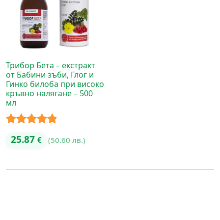
Трибор Бета – екстракт
от Бабини зъби, Глог и
Гинко билоба при високо
кръвно налягане – 500
мл
Оценено с
25.87
€
(50.60 лв.)
4.75
от 5