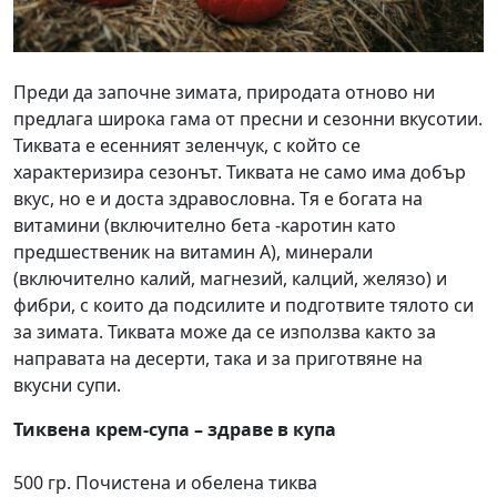
Преди да започне зимата, природата отново ни
предлага широка гама от пресни и сезонни вкусотии.
Тиквата е есенният зеленчук, с който се
характеризира сезонът. Тиквата не само има добър
вкус, но е и доста здравословна. Тя е богата на
витамини (включително бета -каротин като
предшественик на витамин А), минерали
(включително калий, магнезий, калций, желязо) и
фибри, с които да подсилите и подготвите тялото си
за зимата. Тиквата може да се използва както за
направата на десерти, така и за приготвяне на
вкусни супи.
Тиквена крем-супа – здраве в купа
500 гр. Почистена и обелена тиква