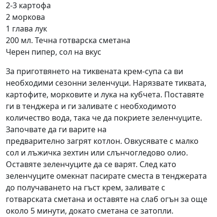
2-3 картофа
2 моркова
1 глава лук
200 мл. Течна готварска сметана
Черен пипер, сол на вкус
За приготвянето на тиквената крем-супа са ви
необходими сезонни зеленчуци. Нарязвате тиквата,
картофите, морковите и лука на кубчета. Поставяте
ги в тенджера и ги заливате с необходимото
количество вода, така че да покриете зеленчуците.
Започвате да ги варите на
предварително загрят котлон. Овкусявате с малко
сол и лъжичка зехтин или слънчогледово олио.
Оставяте зеленчуците да се варят. След като
зеленчуците омекнат пасирате сместа в тенджерата
до получаването на гъст крем, заливате с
готварската сметана и оставяте на слаб огън за още
около 5 минути, докато сметана се затопли.