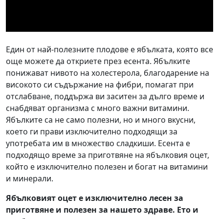
Един от най-полезните плодове е ябълката, която все
още можете да откриете през есента. Ябълките
понижават нивото на холестерола, благодарение на
високото си съдържание на фибри, помагат при
отслабване, поддържа ви заситен за дълго време и
снабдяват организма с много важни витамини.
Ябълките са не само полезни, но и много вкусни,
което ги прави изключително подходящи за
употребата им в множество сладкиши. Есента е
подходящо време за приготвяне на ябълковия оцет,
който е изключително полезен и богат на витамини
и минерали.
Ябълковият оцет е изключително лесен за
приготвяне и полезен за нашето здраве. Ето и