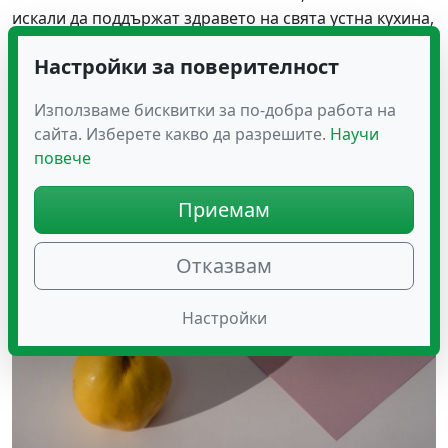
искали да поддържат здравето на свята устна кухина,
така и за здравето. Кестените съдържат над 40
Настройки за поверителност
процента въглехидрати и малко под 200 калории на
100 грама. Но те имат само 2 процента мазнини и са
Използваме бисквитки за по-добра работа на
изключително засищащи.
сайта. Изберете какво да разрешите.
Научи
Дюли
повече
Приемам
Отказвам
Настройки