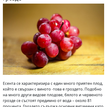
Есента се характеризира с един много приятен плод,
който е свързан с виното -това е гроздето. Подобно
на много други видове плодове, бялото и червеното
грозде се състоят предимно от вода – около 81
процента. Гроздето съдържа основни витамини като