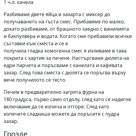
1 ч.л. канела
Разбиваме двете яйца и захарта с миксер до
получаването на гъста смес. Прибавяме по малко,
докато разбиваме, от брашното заедно с ванилията
и бакпулвера и водата. Когато сме прибавили всички
съставки към сместа и се е
получила гладка хомогенна смес я изливаме в тава
покрита с хартия за печене. Настъргваме дюлята на
едри парчета и поръсваме с канелата и кафявата
захар. След това сместа с дюлята се поръсва върху
вече получилото се тесто.
Печем в предварително загрята фурна на
180 градуса, първо само отдолу, след като се надигне
включваме да се изпича и отгоре. След като
изпечете сладкиша можете да поръсите с пудра
захар.
Грозде