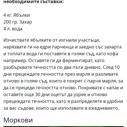
необходимите съставки:
4 кг. Ябълки
200 гр. Захар
4 л. вода
Изчиствате ябълките от изгнили участъци,
нарязвате ги на едри парченца и заедно със захарта
и топлата вода ги поставяте в голям съд, като кофа
например. Оставяте ги да ферментират, като
разбърквате течността по два пъти дневно. След 10
дни прецеждате течността през марля и разливате
отново в голям съд, които е покрит с парче марля, за
да се прецеди течността отново. Покривате с капак и
оставяте още 30 дни оцетът да узрее и отново
прецеждате течността, като я разпределяте в удобни
за вас съдове, които ще използвате в ежедневието.
Моркови