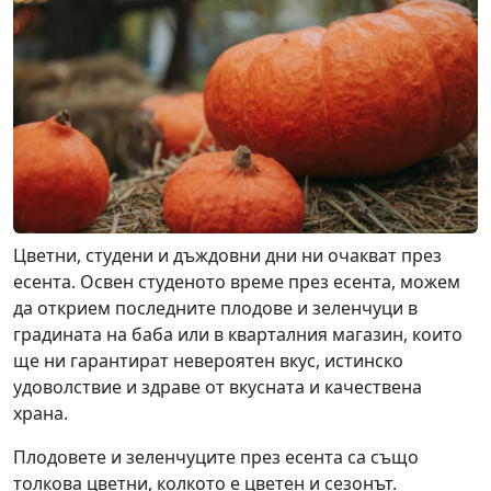
Цветни, студени и дъждовни дни ни очакват през
есента. Освен студеното време през есента, можем
да открием последните плодове и зеленчуци в
градината на баба или в кварталния магазин, които
ще ни гарантират невероятен вкус, истинско
удоволствие и здраве от вкусната и качествена
храна.
Плодовете и зеленчуците през есента са също
толкова цветни, колкото е цветен и сезонът.