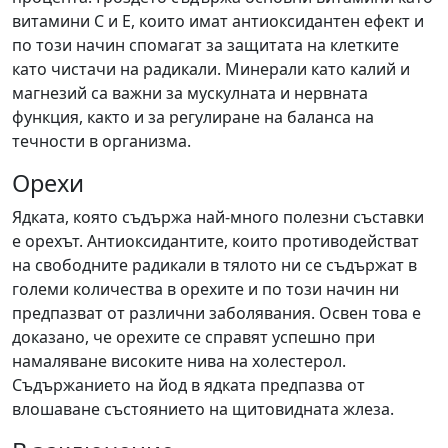
витамини С и Е, които имат антиоксидантен ефект и
по този начин спомагат за защитата на клетките
като чистачи на радикали. Минерали като калий и
магнезий са важни за мускулната и нервната
функция, както и за регулиране на баланса на
течности в организма.
Орехи
Ядката, която съдържа най-много полезни съставки
е орехът. Антиоксидантите, които противодействат
на свободните радикали в тялото ни се съдържат в
големи количества в орехите и по този начин ни
предпазват от различни заболявания. Освен това е
доказано, че орехите се справят успешно при
намаляване високите нива на холестерол.
Съдържанието на йод в ядката предпазва от
влошаване състоянието на щитовидната жлеза.