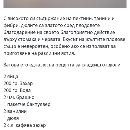
С високото си съдържание на пектини, танини и
фибри, дюлите са златото сред плодовете
благодарение на своето благоприятно действие
върху стомаха и червата. Вкусът на жълтите плодове
също е невероятен, особено ако се използват за
приготвяне на различни ястия.
Затова ето една лесна рецепта за сладкиш от дюли:
2 яйца
200 гр. Захар
200 гр. Вода
2 ч.ч. брашно
1 пакетче бакпулвер
2 ванилии
1 дюля
2 с.л. кафява захар