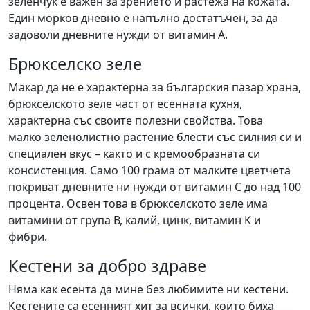
зеленчук е важен за зрението и растежа на кожата.
Един морков дневно е напълно достатъчен, за да
задоволи дневните нужди от витамин А.
Брюкселско зеле
Макар да не е характерна за българския пазар храна,
брюкселското зеле част от есенната кухня,
характерна със своите полезни свойства. Това
малко зеленолистно растение блести със силния си и
специален вкус – както и с кремообразната си
консистенция. Само 100 грама от малките цветчета
покриват дневните ни нужди от витамин С до над 100
процента. Освен това в брюкселското зеле има
витамини от група В, калий, цинк, витамин К и
фибри.
Кестени за добро здраве
Няма как есента да мине без любимите ни кестени.
Кестените са есенният хит за всички, които биха