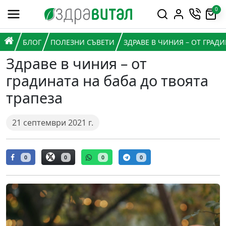
Премини към съдържанието
0
Горна навигация
Главна навигация
НАЧАЛО
БЛОГ
ПОЛЕЗНИ СЪВЕТИ
ЗДРАВЕ В ЧИНИЯ – ОТ ГРАДИ
Здраве в чиния – от
градината на баба до твоята
трапеза
21 септември 2021 г.
0
0
0
0