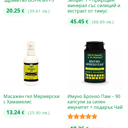
Здравитал БОРАЛИН-5
Зеофит Т – природен
минерал със силиций и
20.25
екстракт от тимус
€
(39.61 лв.)
45.45
€
(88.89 лв.)
Масажен гел Мермерски
Имуно Бронхо Пам – 90
с Хамамелис
капсули за силен
имунитет + подарък Чай
13.24
€
(25.90 лв.)
Оценено с