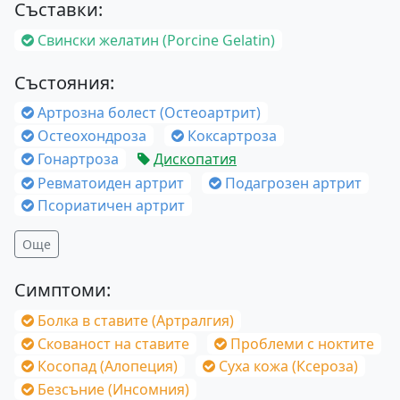
Съставки:
Свински желатин (Porcine Gelatin)
Състояния:
Артрозна болест (Остеоартрит)
Остеохондроза
Коксартроза
Гонартроза
Дископатия
Ревматоиден артрит
Подагрозен артрит
Псориатичен артрит
Още
Симптоми:
Болка в ставите (Артралгия)
Скованост на ставите
Проблеми с ноктите
Косопад (Алопеция)
Суха кожа (Ксероза)
Безсъние (Инсомния)