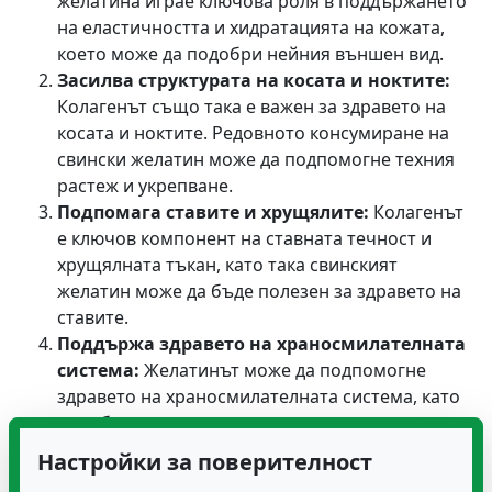
желатина играе ключова роля в поддържането
на еластичността и хидратацията на кожата,
което може да подобри нейния външен вид.
Засилва структурата на косата и ноктите:
Колагенът също така е важен за здравето на
косата и ноктите. Редовното консумиране на
свински желатин може да подпомогне техния
растеж и укрепване.
Подпомага ставите и хрущялите:
Колагенът
е ключов компонент на ставната течност и
хрущялната тъкан, като така свинският
желатин може да бъде полезен за здравето на
ставите.
Поддържа здравето на храносмилателната
система:
Желатинът може да подпомогне
здравето на храносмилателната система, като
подобрява състоянието на стената на червата
и улеснява процеса на дигерция.
Настройки за поверителност
Подобрява сънните цикли: