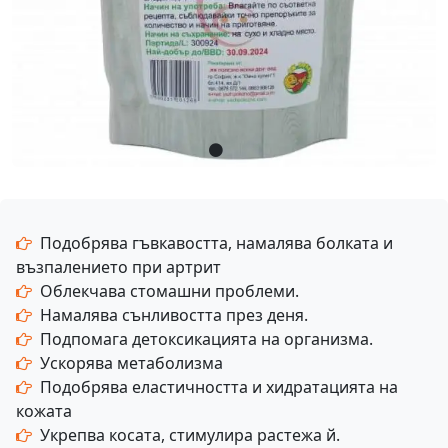
Подобрява гъвкавостта, намалява болката и
възпалението при артрит
Облекчава стомашни проблеми.
Намалява сънливостта през деня.
Подпомага детоксикацията на организма.
Ускорява метаболизма
Подобрява еластичността и хидратацията на
кожата
Укрепва косата, стимулира растежа й.