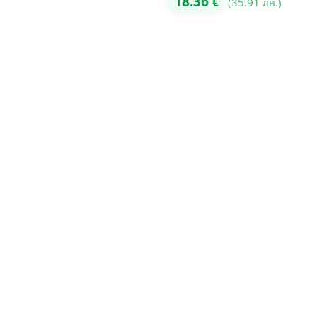
18.36
€
(35.91 лв.)
5.00
от 5