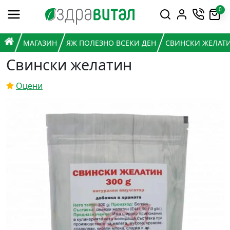
Премини към съдържанието
0
Горна навигация
Главна навигация
НАЧАЛО
МАГАЗИН
ЯЖ ПОЛЕЗНО ВСЕКИ ДЕН
СВИНСКИ ЖЕЛАТ
Свински желатин
Оцени