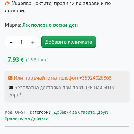
Укрепва ноктите, прави ги по-здрави и по-
лъскави.
Марка:
Яж полезно всеки ден
−
+
Добави в количката
количество за Свински желатин
7.93
(15.51 лв.)
€
Или поръчайте на телефон +35924026868
Безплатна доставка при поръчки над 50.00
евро!
Код:
QJ-SJ
Категории:
Добавки за Ставите
,
Други
,
Хранителни Добавки