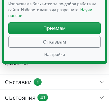
Аминокиселината глицин, която се съдържа в
Използваме бисквитки за по-добра работа на
желатина, може да има успокояващ ефект и да
сайта. Изберете какво да разрешите.
Научи
подпомогне добрия сън.
повече
Състав
Приемам
Свински желатин (Е441). Добавка в храната.
Отказвам
Начин на употреба
Влагайте по съответната рецепта, съблюдавайки
Настройки
точно препоръките за количество и начин на
приготвяне.
Съставки
1
Състояния
41