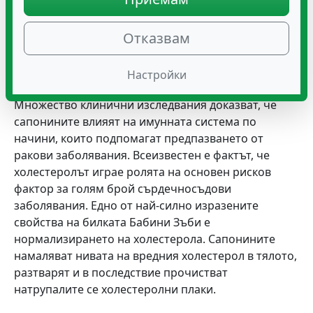
циркулират повече кръв, кислород и множество
хранителни вещества, които подпомагат
Отказвам
травмираното място. По-добрата циркулация на
кръв също допринася и към отпускането на
Настройки
сковани мускули и стави.
Множество клинични изследвания доказват, че
сапонините влияят на имунната система по
начини, които подпомагат предпазването от
ракови заболявания. Всеизвестен е фактът, че
холестеролът играе ролята на основен рисков
фактор за голям брой сърдечносъдови
заболявания. Едно от най-силно изразените
свойства на билката Бабини Зъби е
нормализирането на холестерола. Сапонините
намаляват нивата на вредния холестерол в тялото,
разтварят и в последствие прочистват
натрупалите се холестеролни плаки.