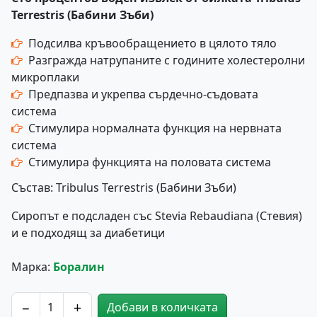
Terrestris (Бабини Зъби)
Подсилва кръвообращението в цялото тяло
Разгражда натрупаните с годините холестеролни
микроплаки
Предпазва и укрепва сърдечно-съдовата
система
Стимулира нормалната функция на нервната
система
Стимулира функцията на половата система
Състав: Tribulus Terrestris (Бабини Зъби)
Сиропът е подсладен със Stevia Rebaudiana (Стевия)
и е подходящ за диабетици
Марка:
Боралин
−
+
Добави в количката
количество за Боралин-1 Промо Пакет