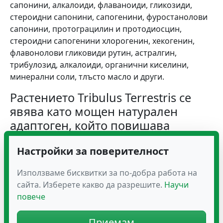
сапонини, алкалоиди, флаваноиди, гликозиди,
стероидни сапонини, сапогенини, фуростанолови
сапонини, протограцилин и протодиосцин,
стероидни сапогенини хлорогенин, хекогенин,
флавонолови гликовиди рутин, астралгин,
трибулозид, алкалоиди, органични киселини,
минерални соли, тлъсто масло и други.
Растението Tribulus Terrestris се
явява като мощен натурален
адаптоген, който повишава
устойчивостта на човешкия
Настройки за поверителност
организъм към околната среда.
Билката бабини зъби е известна в традиционната
Използваме бисквитки за по-добра работа на
медицина и със своите болкоуспокояващи и
сайта. Изберете какво да разрешите.
Научи
аналгетични действия. При локално нанасяне в
повече
случай на болка в дадена част на тялото тя засилва
кръвообращението. Това позволява до мястото да
Приемам