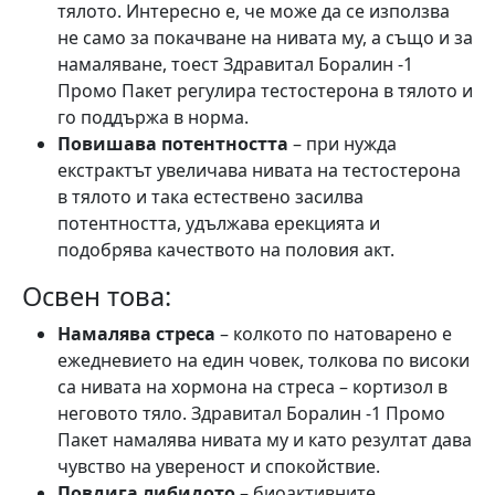
тялото. Интересно е, че може да се използва
не само за покачване на нивата му, а също и за
намаляване, тоест Здравитал Боралин -1
Промо Пакет регулира тестостерона в тялото и
го поддържа в норма.
Повишава потентността
– при нужда
екстрактът увеличава нивата на тестостерона
в тялото и така естествено засилва
потентността, удължава ерекцията и
подобрява качеството на половия акт.
Освен това:
Намалява стреса
– колкото по натоварено е
ежедневието на един човек, толкова по високи
са нивата на хормона на стреса – кортизол в
неговото тяло. Здравитал Боралин -1 Промо
Пакет намалява нивата му и като резултат дава
чувство на увереност и спокойствие.
Повдига либидото
– биоактивните