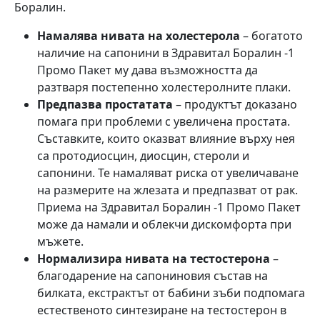
Боралин.
Намалява нивата на холестерола
– богатото
наличие на сапонини в Здравитал Боралин -1
Промо Пакет му дава възможността да
разтваря постепенно холестеролните плаки.
Предпазва простатата
– продуктът доказано
помага при проблеми с увеличена простата.
Съставките, които оказват влияние върху нея
са протодиосцин, диосцин, стероли и
сапонини. Те намаляват риска от увеличаване
на размерите на жлезата и предпазват от рак.
Приема на Здравитал Боралин -1 Промо Пакет
може да намали и облекчи дискомфорта при
мъжете.
Нормализира нивата на тестостерона
–
благодарение на сапониновия състав на
билката, екстрактът от бабини зъби подпомага
естественото синтезиране на тестостерон в