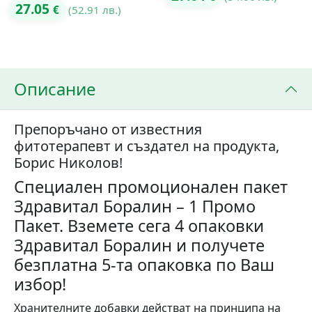
Оценено с
27.05
€
(52.91 лв.)
5.00
от 5
5.00
от 5
Описание
Препоръчано от известния
фитотерапевт и създател на продукта,
Борис Николов!
Специален промоционален пакет
Здравитал Боралин – 1 Промо
Пакет. Вземете сега 4 опаковки
Здравитал Боралин и получете
безплатна 5-та опаковка по Ваш
избор!
Хранителните добавки действат на принципа на