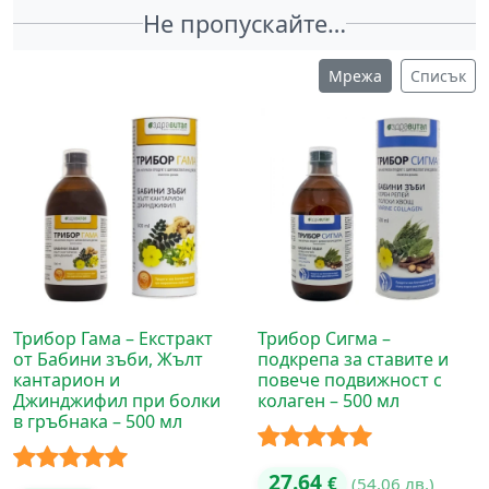
Не пропускайте…
Мрежа
Списък
Трибор Гама – Екстракт
Трибор Сигма –
от Бабини зъби, Жълт
подкрепа за ставите и
кантарион и
повече подвижност с
Джинджифил при болки
колаген – 500 мл
в гръбнака – 500 мл
Оценено с
27.64
€
(54.06 лв.)