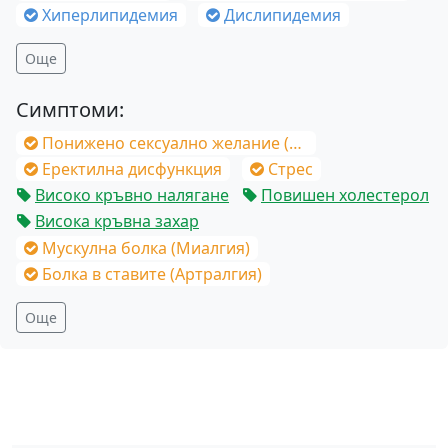
Хиперлипидемия
Дислипидемия
Още
Симптоми:
Понижено сексуално желание (Загуба на либидо)
Еректилна дисфункция
Стрес
Високо кръвно налягане
Повишен холестерол
Висока кръвна захар
Мускулна болка (Миалгия)
Болка в ставите (Артралгия)
Още