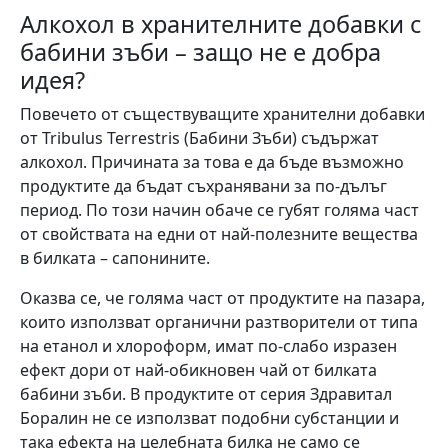
Алкохол в хранителните добавки с
бабини зъби – защо не е добра
идея?
Повечето от съществуващите хранителни добавки
от Tribulus Terrestris (Бабини Зъби) съдържат
алкохол. Причината за това е да бъде възможно
продуктите да бъдат съхранявани за по-дълъг
период. По този начин обаче се губят голяма част
от свойствата на едни от най-полезните вещества
в билката – сапонините.
Оказва се, че голяма част от продуктите на пазара,
които използват органични разтворители от типа
на етанол и хлороформ, имат по-слабо изразен
ефект дори от най-обикновен чай от билката
бабини зъби. В продуктите от серия Здравитал
Боралин не се използват подобни субстанции и
така ефекта на целебната билка не само се