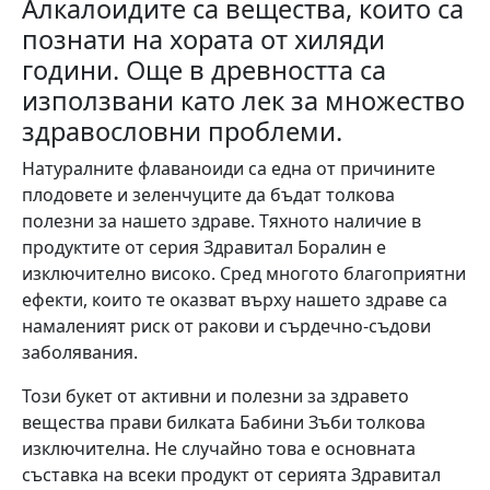
Алкалоидите са вещества, които са
познати на хората от хиляди
години. Още в древността са
използвани като лек за множество
здравословни проблеми.
Натуралните флаваноиди са една от причините
плодовете и зеленчуците да бъдат толкова
полезни за нашето здраве. Тяхното наличие в
продуктите от серия Здравитал Боралин е
изключително високо. Сред многото благоприятни
ефекти, които те оказват върху нашето здраве са
намаленият риск от ракови и сърдечно-съдови
заболявания.
Този букет от активни и полезни за здравето
вещества прави билката Бабини Зъби толкова
изключителна. Не случайно това е основната
съставка на всеки продукт от серията Здравитал