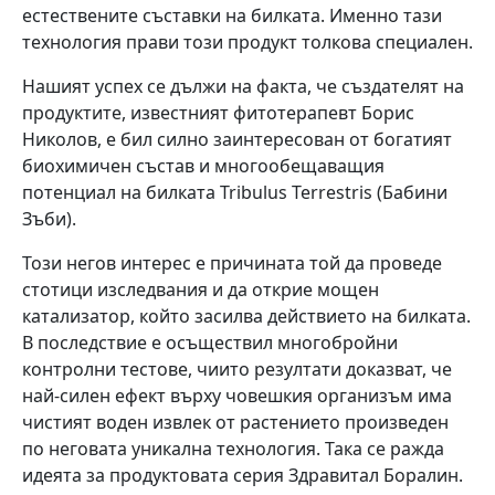
естествените съставки на билката. Именно тази
технология прави този продукт толкова специален.
Нашият успех се дължи на факта, че създателят на
продуктите, известният фитотерапевт Борис
Николов, е бил силно заинтересован от богатият
биохимичен състав и многообещаващия
потенциал на билката Tribulus Terrestris (Бабини
Зъби).
Този негов интерес е причината той да проведе
стотици изследвания и да открие мощен
катализатор, който засилва действието на билката.
В последствие е осъществил многобройни
контролни тестове, чиито резултати доказват, че
най-силен ефект върху човешкия организъм има
чистият воден извлек от растението произведен
по неговата уникална технология. Така се ражда
идеята за продуктовата серия Здравитал Боралин.