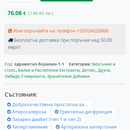
76.08
(148.80 лв.)
€
Или поръчайте на телефон +35924026868
Безплатна доставка при поръчки над 50.00
евро!
Код:
здравитал-боралин-1-1
Категории:
Безсъние и
стрес
,
Билки и Растителни Екстракти
,
Детокс
,
Други
,
Либидо Стимуланти
,
Хранителни Добавки
Състояния:
Доброкачествена простатна хиперплазия (Аденом на простатата)
Атеросклероза
Еректилна дисфункция
Захарен диабет (тип 1 и тип 2)
Хипергликемия
Артериална хипертония