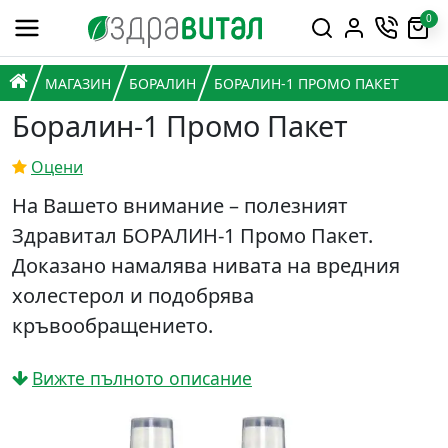
Премини към съдържанието
0
Горна навигация
Главна навигация
НАЧАЛО
МАГАЗИН
БОРАЛИН
БОРАЛИН-1 ПРОМО ПАКЕТ
Боралин-1 Промо Пакет
Оцени
На Вашето внимание – полезният
Здравитал БОРАЛИН-1 Промо Пакет.
Доказано намалява нивата на вредния
холестерол и подобрява
кръвообращението.
Вижте пълното описание