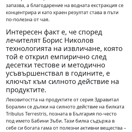
запазва, а благодарение на водната екстракция се
концентрира и като краен резултат става в пъти
по-полезна от чая.
Интересен факт е, че според
лечителят Борис Николов
технологията на извличане, която
той е открил емпирично след
десетки тестове и методично
усъвършенствал в годините, е
ключът към силното действие на
продуктите.
Лековитостта на продуктите от серия Здравитал
Боралин се дължи на силното действие на билката
Tribulus Terrestris, позната в България по-често
под името Бабини Зъби. Тази билка съдържа в
себе си богата гама от полезни активни вещества –