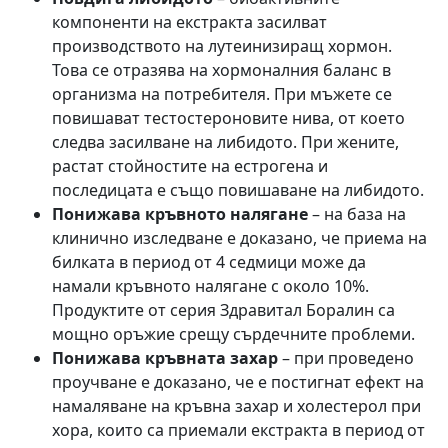
компоненти на екстракта засилват
производството на лутеинизиращ хормон.
Това се отразява на хормоналния баланс в
организма на потребителя. При мъжете се
повишават тестостероновите нива, от което
следва засилване на либидото. При жените,
растат стойностите на естрогена и
последицата е също повишаване на либидото.
Понижава кръвното налягане
– на база на
клинично изследване е доказано, че приема на
билката в период от 4 седмици може да
намали кръвното налягане с около 10%.
Продуктите от серия Здравитал Боралин са
мощно оръжие срещу сърдечните проблеми.
Понижава кръвната захар
– при проведено
проучване е доказано, че е постигнат ефект на
намаляване на кръвна захар и холестерол при
хора, които са приемали екстракта в период от