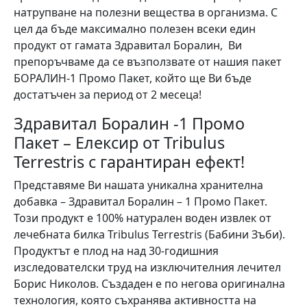
натрупване на полезни вещества в организма. С
цел да бъде максимално полезен всеки един
продукт от гамата Здравитал Боралин, Ви
препоръчваме да се възползвате от нашия пакет
БОРАЛИН-1 Промо Пакет, който ще Ви бъде
достатъчен за период от 2 месеца!
Здравитал Боралин -1 Промо
Пакет – Елексир от Tribulus
Terrestris с гарантиран ефект!
Представяме Ви нашата уникална хранителна
добавка – Здравитал Боралин – 1 Промо Пакет.
Този продукт е 100% натурален воден извлек от
лечебната билка Tribulus Terrestris (Бабини Зъби).
Продуктът е плод на над 30-годишния
изследователски труд на изключителния лечител
Борис Николов. Създаден е по негова оригинална
технология, която съхранява активността на