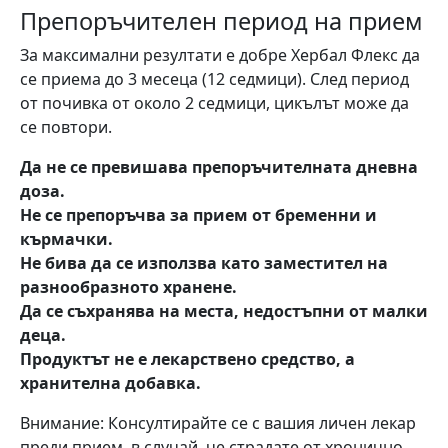
Препоръчителен период на прием
За максимални резултати е добре Хербал Флекс да
се приема до 3 месеца (12 седмици). След период
от почивка от около 2 седмици, цикълът може да
се повтори.
Да не се превишава препоръчителната дневна
доза.
Не се препоръчва за прием от бременни и
кърмачки.
Не бива да се използва като заместител на
разнообразното хранене.
Да се съхранява на места, недостъпни от малки
деца.
Продуктът не е лекарствено средство, а
хранителна добавка.
Внимание: Консултирайте се с вашия личен лекар
преди прием, в случай, че страдате от хронично