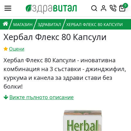
Премини към съдържанието
0
Горна навигация
Главна навигация
НАЧАЛО
МАГАЗИН
ЗДРАВИТАЛ
ХЕРБАЛ ФЛЕКС 80 КАПСУЛИ
Хербал Флекс 80 Капсули
Оцени
Хербал Флекс 80 Капсули - иновативна
комбинация на 3 съставки - джинджифил,
куркума и канела за здрави стави без
болки!
Вижте пълното описание