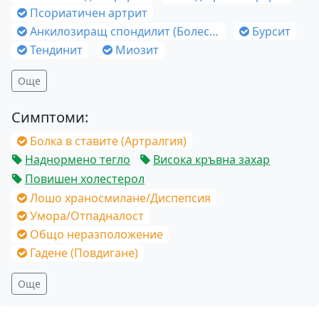
Псориатичен артрит
Анкилозиращ спондилит (Болест на Бехтерев)
Бурсит
Тендинит
Миозит
Още
Симптоми:
Болка в ставите (Артралгия)
Наднормено тегло
Висока кръвна захар
Повишен холестерол
Лошо храносмилане/Диспепсия
Умора/Отпадналост
Общо неразположение
Гадене (Повдигане)
Още