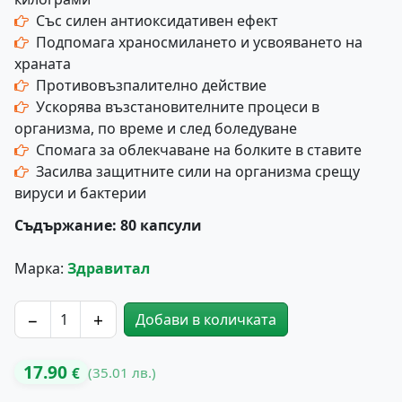
Със силен антиоксидативен ефект
Подпомага храносмилането и усвояването на
храната
Противовъзпалително действие
Ускорява възстановителните процеси в
организма, по време и след боледуване
Спомага за облекчаване на болките в ставите
Засилва защитните сили на организма срещу
вируси и бактерии
Съдържание: 80 капсули
Марка:
Здравитал
−
+
Добави в количката
количество за Хербал Флекс 80 Капсули
17.90
(35.01 лв.)
€