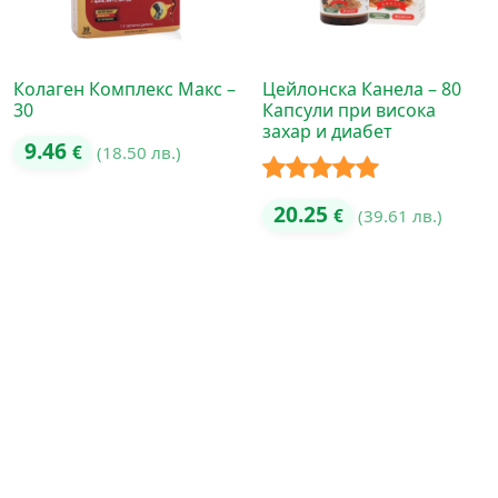
Колаген Комплекс Макс –
Цейлонска Канела – 80
30
Капсули при висока
захар и диабет
9.46
€
(18.50 лв.)
Оценено с
20.25
€
(39.61 лв.)
5.00
от 5