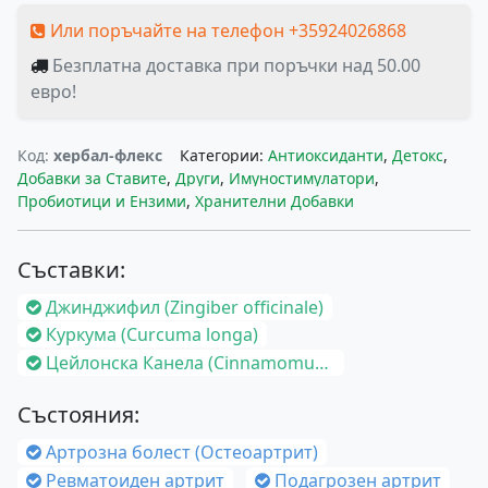
Или поръчайте на телефон +35924026868
Безплатна доставка при поръчки над 50.00
евро!
Код:
хербал-флекс
Категории:
Антиоксиданти
,
Детокс
,
Добавки за Ставите
,
Други
,
Имуностимулатори
,
Пробиотици и Ензими
,
Хранителни Добавки
Съставки:
Джинджифил (Zingiber officinale)
Куркума (Curcuma longa)
Цейлонска Канела (Cinnamomum verum)
Състояния:
Артрозна болест (Остеоартрит)
Ревматоиден артрит
Подагрозен артрит