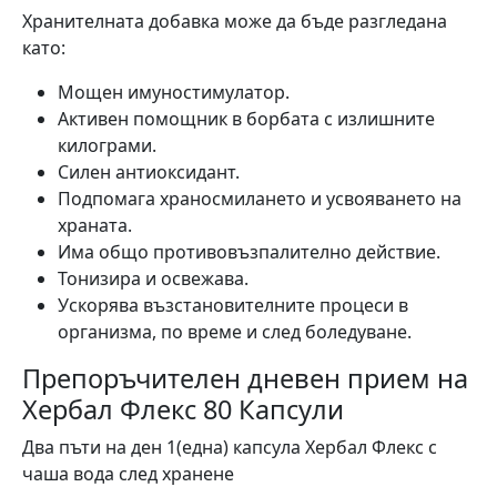
Хранителната добавка може да бъде разгледана
като:
Мощен имуностимулатор.
Активен помощник в борбата с излишните
килограми.
Силен антиоксидант.
Подпомага храносмилането и усвояването на
храната.
Има общо противовъзпалително действие.
Тонизира и освежава.
Ускорява възстановителните процеси в
организма, по време и след боледуване.
Препоръчителен дневен прием на
Хербал Флекс 80 Капсули
Два пъти на ден 1(една) капсула Хербал Флекс с
чаша вода след хранене