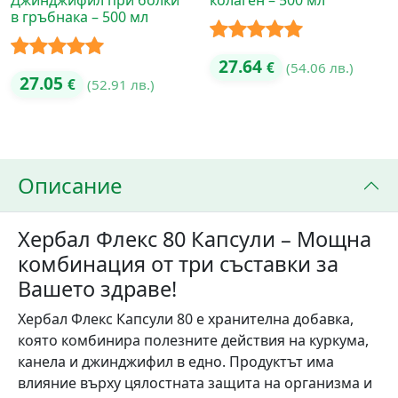
в гръбнака – 500 мл
Оценено с
27.64
€
(54.06 лв.)
Оценено с
27.05
€
(52.91 лв.)
5.00
от 5
5.00
от 5
Описание
Хербал Флекс 80 Капсули – Мощна
комбинация от три съставки за
Вашето здраве!
Хербал Флекс Капсули 80 е хранителна добавка,
която комбинира полезните действия на куркума,
канела и джинджифил в едно. Продуктът има
влияние върху цялостната защита на организма и