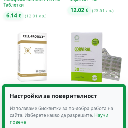
Таблетки
12.02
€
(23.51 лв.)
6.14
€
(12.01 лв.)
CELL-PROTECT Предпазва
CORVIRAL- Антивирусно
Настройки за поверителност
Клетката от Оксидативен
Действие
Стрес
20.45
€
(40.00 лв.)
Използваме бисквитки за по-добра работа на
52.15
€
(102.00 лв.)
сайта. Изберете какво да разрешите.
Научи
повече