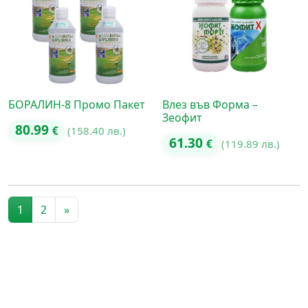
БОРАЛИН-8 Промо Пакет
Влез във Форма –
Зеофит
80.99
€
(158.40 лв.)
61.30
€
(119.89 лв.)
Posts navigation
1
2
»