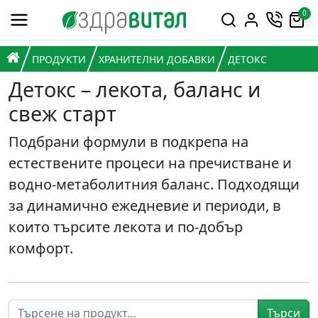
Премини към съдържанието
0
Горна навигация
Главна навигация
НАЧАЛО
ПРОДУКТИ
ХРАНИТЕЛНИ ДОБАВКИ
ДЕТОКС
Детокс – лекота, баланс и
свеж старт
Подбрани формули в подкрепа на
естествените процеси на пречистване и
водно-метаболитния баланс. Подходящи
за динамично ежедневие и периоди, в
които търсите лекота и по-добър
комфорт.
Търси