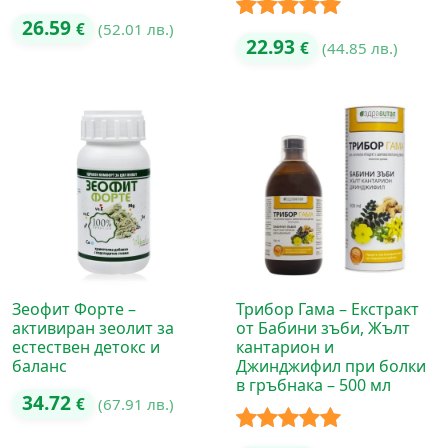
Оценено с
26.59
€
(52.01 лв.)
Оценено с
22.93
€
(44.85 лв.)
4.80
от 5
5.00
от 5
Зеофит Форте –
Трибор Гама – Екстракт
активиран зеолит за
от Бабини зъби, Жълт
естествен детокс и
кантарион и
баланс
Джинджифил при болки
в гръбнака – 500 мл
34.72
€
(67.91 лв.)