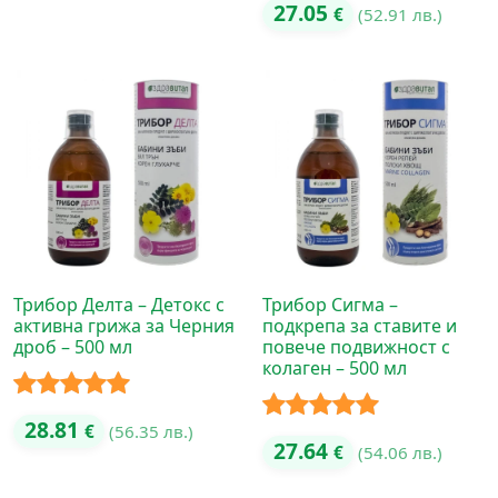
Оценено с
27.05
€
(52.91 лв.)
5.00
от 5
Трибор Делта – Детокс с
Трибор Сигма –
активна грижа за Черния
подкрепа за ставите и
дроб – 500 мл
повече подвижност с
колаген – 500 мл
Оценено с
28.81
€
(56.35 лв.)
Оценено с
27.64
€
(54.06 лв.)
5.00
от 5
5.00
от 5