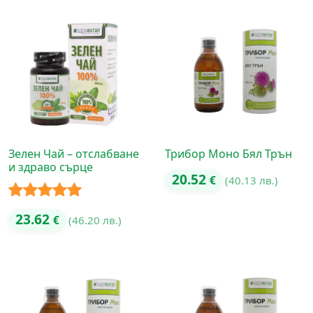
Зелен Чай – отслабване
Трибор Моно Бял Трън
и здраво сърце
20.52
€
(40.13 лв.)
Оценено с
23.62
€
(46.20 лв.)
5.00
от 5