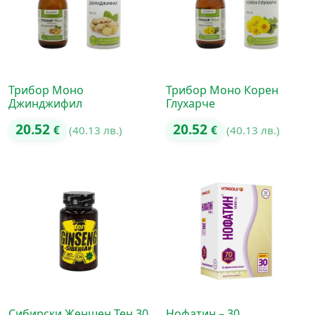
Трибор Моно
Трибор Моно Корен
Джинджифил
Глухарче
20.52
20.52
€
(40.13 лв.)
€
(40.13 лв.)
Сибирски Женшен Тен 30
Нофатин – 30