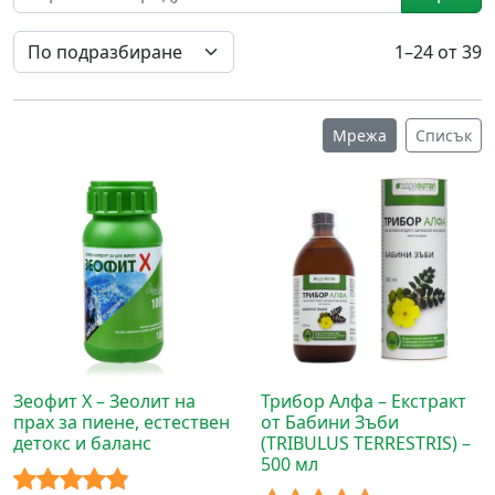
1–24 от 39
Мрежа
Списък
Зеофит Х – Зеолит на
Трибор Алфа – Екстракт
прах за пиене, естествен
от Бабини Зъби
детокс и баланс
(TRIBULUS TERRESTRIS) –
500 мл