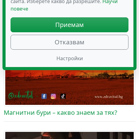
сайта. Изберете какво да разрешите.
Научи
повече
Приемам
Отказвам
Настройки
Магнитни бури – какво знаем за тях?