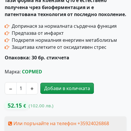
Тази форма на Коензим Q10 е естествено
получена чрез биоферментация и е
патентована технология от последно поколение.
Допринася за нормалната сърдечна функция
Предпазва от инфаркт
Подкрепя нормалния енергиен метаболизъм
Защитава клетките от оксидативен стрес
Опаковка: 30 бр. стикчета
Марка:
COPMED
−
+
Добави в количката
количество за UBIQUINOL 100 Предпазва от Инфаркт
52.15
(102.00 лв.)
€
Или поръчайте на телефон +35924026868