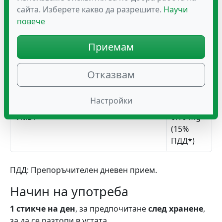
сайта. Изберете какво да разрешите.
Научи
повече
Микрокапсулиран убиквинол на
100 mg
Kaneka – активна форма на коензим
Приемам
Q10
Vit.E
1,8 mg
Отказвам
(15%
ПДД*)
Настройки
Vit.B1
0.16 mg
(15%
ПДД*)
ПДД: Препоръчителен дневен прием.
Начин на употреба
1 стикче на ден
, за предпочитане
след хранене
,
за да се разтопи в устата.