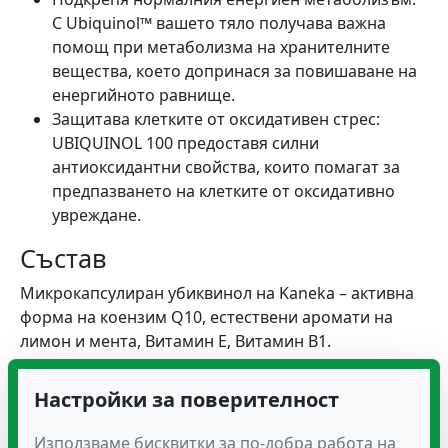
С Ubiquinol™ вашето тяло получава важна
помощ при метаболизма на хранителните
вещества, което допринася за повишаване на
енергийното равнище.
Защитава клетките от оксидативен стрес:
UBIQUINOL 100 предоставя силни
антиоксидантни свойства, които помагат за
предпазването на клетките от оксидативно
увреждане.
Състав
Микрокапсулиран убиквинол на Kaneka – активна
форма на коензим Q10, естествени аромати на
лимон и мента, Витамин Е, Витамин В1.
Без глутен, лактоза и ГМО!
Настройки за поверителност
Средна хранителна информация за 1 стикче
Използваме бисквитки за по-добра работа на
(1,5 g):