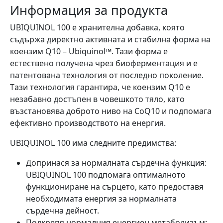
Информация за продукта
UBIQUINOL 100 е хранителна добавка, която
съдържа директно активната и стабилна форма на
коензим Q10 – Ubiquinol™. Тази форма е
естествено получена чрез биоферментация и е
патентована технология от последно поколение.
Tази технология гарантира, че коензим Q10 е
незабавно достъпен в човешкото тяло, като
възстановява доброто ниво на CoQ10 и подпомага
ефективно производството на енергия.
UBIQUINOL 100 има следните предимства:
Допринася за нормалната сърдечна функция:
UBIQUINOL 100 подпомага оптималното
функциониране на сърцето, като предоставя
необходимата енергия за нормалната
сърдечна дейност.
Подкрепя нормалния енергиен метаболизъм: