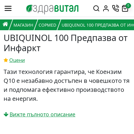
Премини към съдържанието
0
Горна навигация
Главна навигация
НАЧАЛО
МАГАЗИН
COPMED
UBIQUINOL 100 ПРЕДПАЗВА ОТ И
UBIQUINOL 100 Предпазва от
Инфаркт
Оцени
Tази технология гарантира, че Коензим
Q10 е незабавно достъпен в човешкото тя
и подпомага ефективно производството
на енергия.
Вижте пълното описание