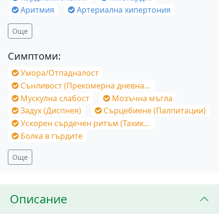
Аритмия
Артериална хипертония
Още
Симптоми:
Умора/Отпадналост
Сънливост (Прекомерна дневна)/Постоянна умора
Мускулна слабост
Мозъчна мъгла
Задух (Диспнея)
Сърцебиене (Палпитации)
Ускорен сърдечен ритъм (Тахикардия)
Болка в гърдите
Още
Описание