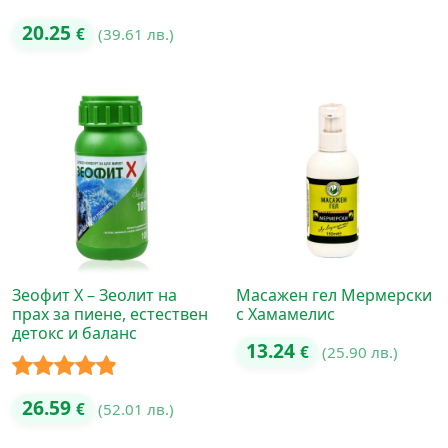
Оценено с
20.25
€
(39.61 лв.)
5.00
от 5
Зеофит Х – Зеолит на
Масажен гел Мермерски
прах за пиене, естествен
с Хамамелис
детокс и баланс
13.24
€
(25.90 лв.)
Оценено с
26.59
€
(52.01 лв.)
4.80
от 5