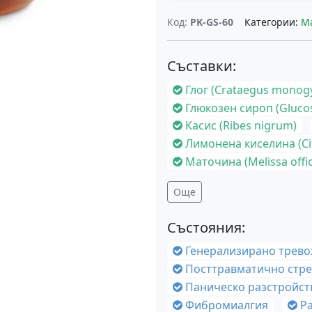
Код:
PK-GS-60
Категории:
М
Съставки:
Глог (Crataegus monog
Глюкозен сироп (Gluco
Касис (Ribes nigrum)
Лимонена киселина (Cit
Маточина (Melissa offic
Още
Състояния:
Генерализирано тревожно ра
Посттравматично стресово разстро
Паническо разстройст
Фибромиалгия
Р