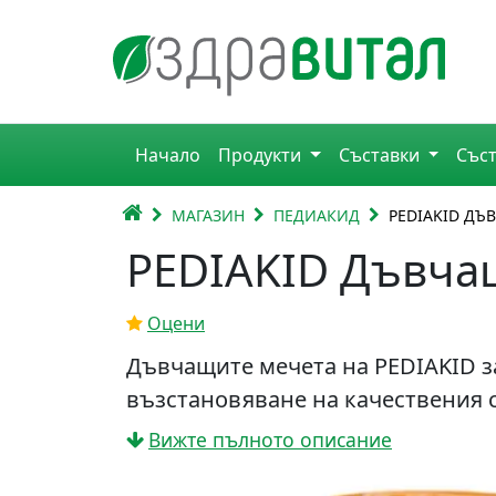
Премини към съдържанието
Горна навигация
Начало
Продукти
Съставки
Със
Главна навигация
НАЧАЛО
МАГАЗИН
ПЕДИАКИД
PEDIAKID ДЪ
PEDIAKID Дъвчащ
Оцени
Дъвчащите мечета на PEDIAKID за
възстановяване на качествения 
Вижте пълното описание