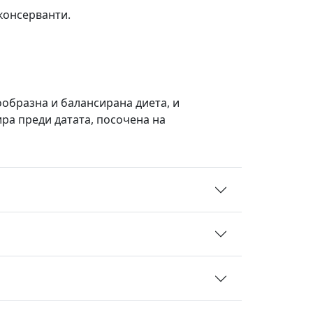
 консерванти.
нообразна и балансирана диета, и
ира преди датата, посочена на