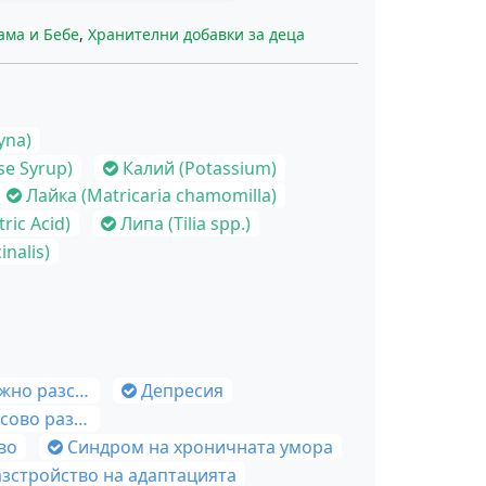
ама и Бебе
,
Хранителни добавки за деца
yna)
se Syrup)
Калий (Potassium)
Лайка (Matricaria chamomilla)
ric Acid)
Липа (Tilia spp.)
inalis)
зстройство
Депресия
йство (ПТСР)
во
Синдром на хроничната умора
азстройство на адаптацията