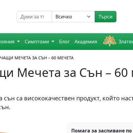
Търсене на
Търси
тояния
Симптоми
Блог
Академия
Злате
ВЧАЩИ МЕЧЕТА ЗА СЪН – 60 МЕЧЕТА
и Мечета за Сън – 60
 сън са висококачествен продукт, който нас
сън.
Помага за заспиване по