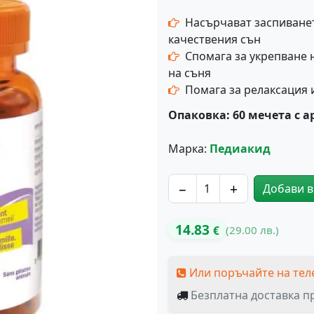
Насърчават заспиванет
качествения сън
Спомага за укрепване 
на съня
Помага за релаксация 
Опаковка: 60 мечета с а
Марка:
Педиакид
−
+
Добави в
количество за PEDIAKID Д
14.83
(29.00 лв.)
€
Или поръчайте на тел
Безплатна доставка пр