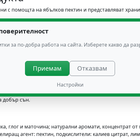
ни с помощта на ябълков пектин и представляват храни
eil
комбинира растителни екстракти, подбрани заради 
 съня и почивката през нощта. Екстрактите от липа пома
 поверителност
качеството на съня, а лайката насърчава релаксацията.
тки за по-добра работа на сайта. Изберете какво да ра
ия с известни успокояващи и релаксиращи свойства. Те с
гулиране на сънния цикъл. Присъствието на ябълков пек
деца с диетични ограничения или алергии към животинск
Приемам
Отказвам
непоносимости. Природните вкусове на смесени плодове
Настройки
 формула, която е същевременно здравословна. Това го 
а добър сън.
айка, глог и маточина; натурални аромати, концентрат от
желиращ агент: пектин, подкислители: калиев цитрат, ли