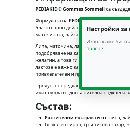
PEDIAKID® Gommes Sommeil
са създаде
Формулата на
PEDIAKID® Gommes Somm
благотворно действие за насърчаване на
Настройки за
маточината, лайката и глога подобряват 
Използваме бискви
Липа, маточина, лайка и глог са растен
повече
подобряване на качеството на съня и ре
желатин, а това ги прави подходящи за 
лактоза е важно за деца със съответни 
привлекателен и приятен за децата.
Продуктът предлага практична и забавна
имат нужда от допълнителна подкрепа з
Състав:
Растителни екстракти от
: липа, л
Глюкозен сироп, тръстикова захар, 