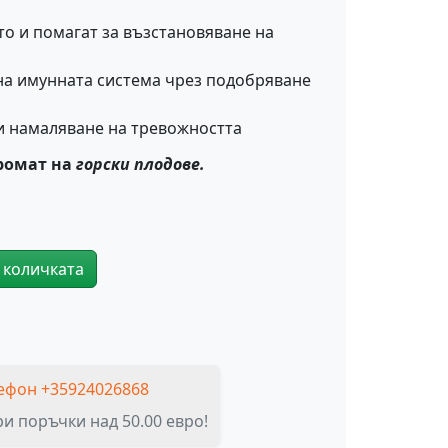
о и помагат за възстановяване на
на имунната система чрез подобряване
и намаляване на тревожността
ромат на
горски плодове.
 количката
ъвчащи Мечета за Сън - 60 мечета
ефон +35924026868
и поръчки над 50.00 евро!