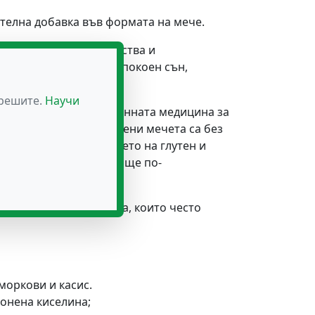
телна добавка във формата на мече.
своите признати свойства и
гат за постигане на спокоен сън,
зрешите.
Научи
е използват в традиционната медицина за
тин гарантира, че гумени мечета са без
и продукти. Отсъствието на глутен и
 правят този продукт още по-
прави идеален за деца, които често
 моркови и касис.
монена киселина;