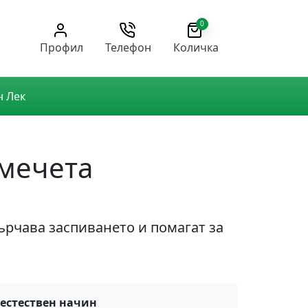
0
Профил
Телефон
Количка
н Лек
 мечета
ърчава заспиването и помагат за
 естествен начин