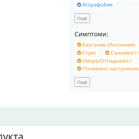
Агорафобия
Още
Симптоми:
Безсъние (Инсомния)
Стрес
Сънливост (Преко
Умора/Отпадналост
Понижено настроение/Тъга
Още
дукта