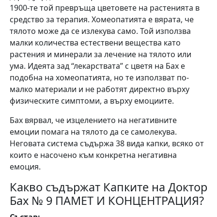
1900-те той превръща цветовете на растенията в
средство за терапия. Хомеопатията е вярата, че
тялото може да се излекува само. Той използва
малки количества естествени вещества като
растения и минерали за лечение на тялото или
ума. Идеята зад “лекарствата” с цветя на Бах е
подобна на хомеопатията, но те използват по-
малко материали и не работят директно върху
физическите симптоми, а върху емоциите.
Бах вярвал, че изцелението на негативните
емоции помага на тялото да се самолекува.
Неговата система съдържа 38 вида капки, всяко от
които е насочено към конкретна негативна
емоция.
Какво съдържат Капките на Доктор
Бах № 9 ПАМЕТ И КОНЦЕНТРАЦИЯ?
Състав: