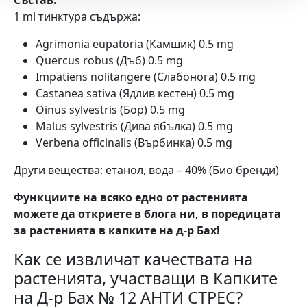
1 ml тинктура съдържа:
Agrimonia eupatoria (Камшик) 0.5 mg
Quercus robus (Дъб) 0.5 mg
Impatiens nolitangere (Слабонога) 0.5 mg
Castanea sativa (Ядлив кестен) 0.5 mg
Oinus sylvestris (Бор) 0.5 mg
Malus sylvestris (Дива ябълка) 0.5 mg
Verbena officinalis (Върбинка) 0.5 mg
Други вещества: етанол, вода – 40% (Био бренди)
Функциите на всяко едно от растенията
можете да откриете в блога ни, в поредицата
за растенията в капките на д-р Бах!
Как се извличат качествата на
растенията, участващи в Капките
на Д-р Бах № 12 АНТИ СТРЕС?