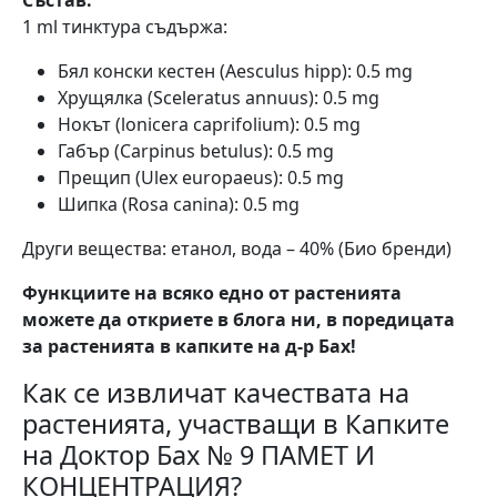
1 ml тинктура съдържа:
Бял конски кестен (Aesculus hipp): 0.5 mg
Хрущялка (Sceleratus annuus): 0.5 mg
Нокът (lonicera caprifolium): 0.5 mg
Габър (Carpinus betulus): 0.5 mg
Прещип (Ulex europaeus): 0.5 mg
Шипка (Rosa canina): 0.5 mg
Други вещества: етанол, вода – 40% (Био бренди)
Функциите на всяко едно от растенията
можете да откриете в блога ни, в поредицата
за растенията в капките на д-р Бах!
Как се извличат качествата на
растенията, участващи в Капките
на Доктор Бах № 9 ПАМЕТ И
КОНЦЕНТРАЦИЯ?