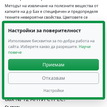
Методът на извличане на полезните вещества от
капките на д-р Бах е специфичен и предопределя
техните невероятни свойства. Цветовете се
извличат в цветна вода. Цветната вода
представлява чиста изворна вода, в която те се
Настройки за поверителност
потапят при специални условия, а след това се
съхраняват в БИО бренди!
Използваме бисквитки за по-добра работа на
сайта. Изберете какво да разрешите.
Научи
Какъв е ефектът на капките ПАМЕТ
повече
И КОНЦЕНТРАЦИЯ?
Приемам
Какпките ПАМЕТ И КОНЦЕНТРАЦИЯ подпомагат по-
лесната концентрация, подобряват паметта и ни
помагат да се справяме по-лесно с ежедневните
Отказвам
задачи. Не водят до привикване!
Настройки
Какво съдържат Капките на Д-р
Бах № 12 АНТИ СТРЕС?
Състав: