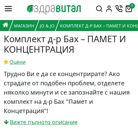
Премини към съдържанието
0
Горна навигация
Главна навигация
НАЧАЛО
МАГАЗИН
JO & JO
КОМПЛЕКТ Д-Р БАХ – ПАМЕТ И КО
Комплект д-р Бах – ПАМЕТ И
КОНЦЕНТРАЦИЯ
Оцени
Трудно Ви е да се концентрирате? Ако
страдате от подобен проблем, отделете
няколко минути и се запознайте с нашия
комплект на д-р Бах "Памет и
Концетрация"!
Вижте пълното описание