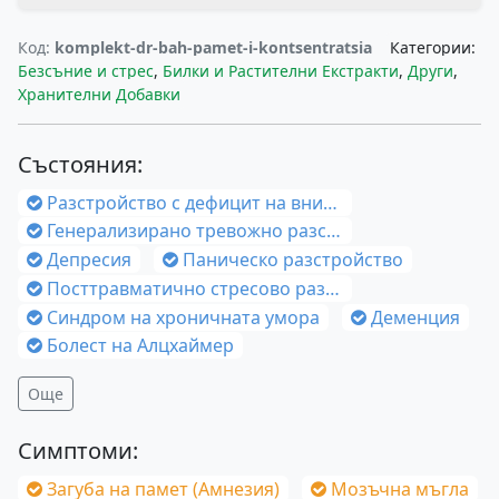
Код:
komplekt-dr-bah-pamet-i-kontsentratsia
Категории:
Безсъние и стрес
,
Билки и Растителни Екстракти
,
Други
,
Хранителни Добавки
Състояния:
Разстройство с дефицит на вниманието и хиперактивност (ХАДВ)
Генерализирано тревожно разстройство
Депресия
Паническо разстройство
Посттравматично стресово разстройство (ПТСР)
Синдром на хроничната умора
Деменция
Болест на Алцхаймер
Още
Симптоми:
Загуба на памет (Амнезия)
Мозъчна мъгла