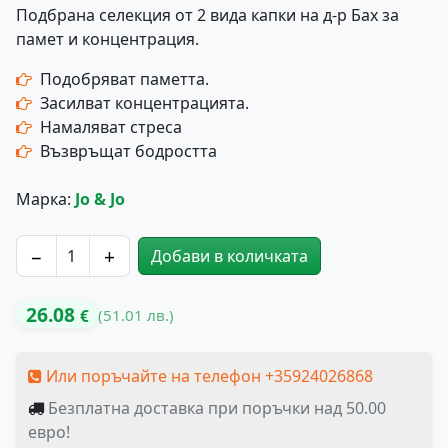
Подбрана селекция от 2 вида капки на д-р Бах за
памет и концентрация.
Подобряват паметта.
Засилват концентрацията.
Намаляват стреса
Възвръщат бодростта
Марка:
Jo & Jo
−
+
Добави в количката
количество за Комплект д-р Бах - ПАМЕТ И КОНЦЕНТ
26.08
(51.01 лв.)
€
Или поръчайте на телефон +35924026868
Безплатна доставка при поръчки над 50.00
евро!