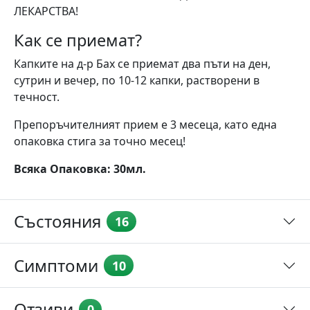
ЛЕКАРСТВА!
Как се приемат?
Капките на д-р Бах се приемат два пъти на ден,
сутрин и вечер, по 10-12 капки, растворени в
течност.
Препоръчителният прием е 3 месеца, като една
опаковка стига за точно месец!
Всяка Опаковка: 30мл.
Състояния
16
Симптоми
10
Отзиви
0