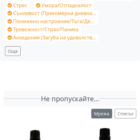
Стрес
Умора/Отпадналост
Сънливост (Прекомерна дневна)/Постоянна умора
Понижено настроение/Тъга/Депресия
Тревожност/Страх/Паника
Анхедония (Загуба на удоволствие)
Още
Не пропускайте…
Мрежа
Списък