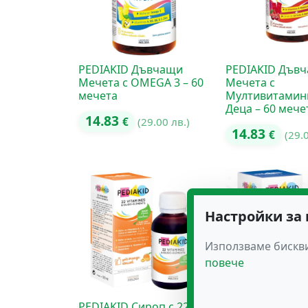
PEDIAKID Дъвчащи
PEDIAKID Дъв
Мечета с OMEGA 3 – 60
Мечета с
мечета
Мултивитамин
Деца – 60 мече
14.83
€
(29.00 лв.)
14.83
€
(29.
Настройки за
Използваме бискви
повече
PEDIAKID Сироп с 22
PEDIAKID Сиро