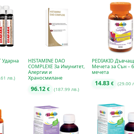
 Ударна
HISTAMINE DAO
PEDIAKID Дъвча
COMPLEXE За Имунитет,
Мечета за Сън – 
Алергии и
мечета
Храносмилане
.61 лв.)
14.83
€
(29.00 
96.12
€
(187.99 лв.)