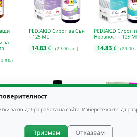
чащи
PEDIAKID Сироп за Сън
PEDIAKID Сироп 
– 125 ML
Нервност – 125 M
и за
14.83
14.83
та
€
(29.00 лв.)
€
(29.00 
00 лв.)
 поверителност
тки за по-добра работа на сайта. Изберете какво да ра
Приемам
Отказвам
п с
Капките на Доктор Бах
Комплект д-р Бах 