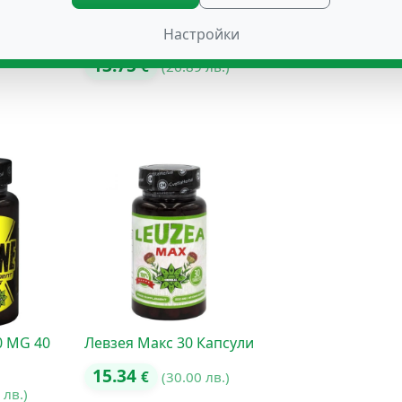
 ML
№ 9 ПАМЕТ И
ДЕПРЕСИЯ
КОНЦЕНТРАЦИЯ
Настройки
36.76
00 лв.)
€
(71.90 
13.75
€
(26.89 лв.)
0 MG 40
Левзея Макс 30 Капсули
15.34
€
(30.00 лв.)
 лв.)