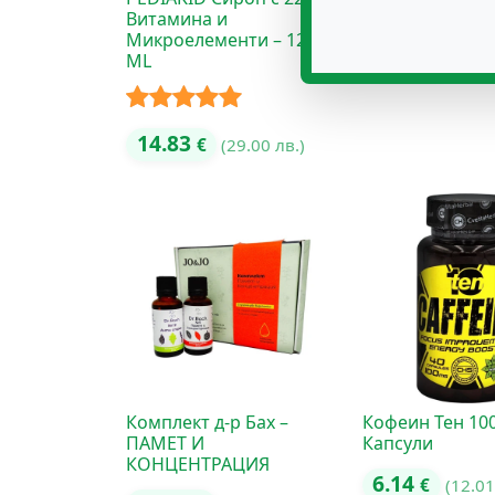
Витамина и
OMEGA 3 – 125
Микроелементи – 125
14.83
ML
€
(29.
Оценено с
14.83
€
(29.00 лв.)
5.00
от 5
Комплект д-р Бах –
Кофеин Тен 10
ПАМЕТ И
Капсули
КОНЦЕНТРАЦИЯ
6.14
€
(12.01