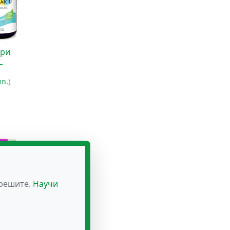
при
L
лв.)
зрешите.
Научи
–