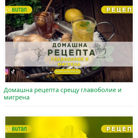
Домашна рецепта срещу главоболие и
мигрена