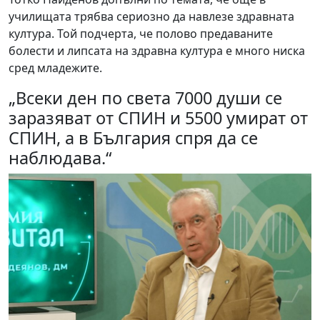
училищата трябва сериозно да навлезе здравната
култура. Той подчерта, че полово предаваните
болести и липсата на здравна култура е много ниска
сред младежите.
„Всеки ден по света 7000 души се
заразяват от СПИН и 5500 умират от
СПИН, а в България спря да се
наблюдава.“