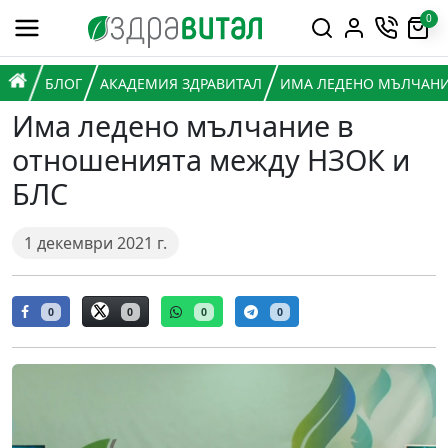
Премини към съдържанието
0
Горна навигация
Главна навигация
НАЧАЛО
БЛОГ
АКАДЕМИЯ ЗДРАВИТАЛ
ИМА ЛЕДЕНО МЪЛЧАНИ
Има ледено мълчание в
отношенията между НЗОК и
БЛС
1 декември 2021 г.
0
0
0
0