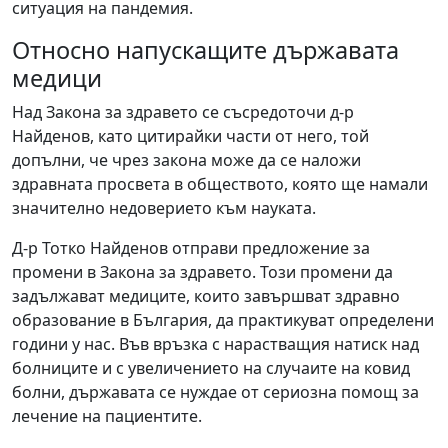
ситуация на пандемия.
Относно напускащите държавата
медици
Над Закона за здравето се съсредоточи д-р
Найденов, като цитирайки части от него, той
допълни, че чрез закона може да се наложи
здравната просвета в обществото, която ще намали
значително недоверието към науката.
Д-р Тотко Найденов отправи предложение за
промени в Закона за здравето. Този промени да
задължават медиците, които завършват здравно
образование в България, да практикуват определени
години у нас. Във връзка с нарастващия натиск над
болниците и с увеличението на случаите на ковид
болни, държавата се нуждае от сериозна помощ за
лечение на пациентите.