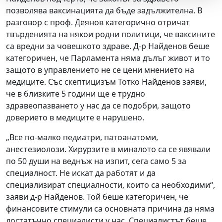
позволява ваксинацията да бъде задължителна. В
разговор с проф. Деянов категорично отричат
твърденията на някои родни политици, че ваксините
са вредни за човешкото здраве. Д-р Найденов беше
категоричен, че Парламента няма дълъг живот и то
защото в управлението не се цени мнението на
медиците. Със скептицизъм Тотко Найденов заяви,
че в близките 5 години ще е трудно
здравеопазването у нас да се подобри, защото
доверието в медиците е нарушено.
„Все по-малко педиатри, патоанатоми,
анестезиолози. Хирурзите в миналото са се явявали
по 50 души на веднъж на изпит, сега само 5 за
специалност. Не искат да работят и да
специализират специалности, които са необходими“,
заяви д-р Найденов. Той беше категоричен, че
финансовите стимули са основната причина да няма
достатъчно специалисти у нас. Специалистът беше