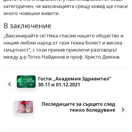
категоричен, че ваксинацията срещу ковид ще спаси
много човешки животи.
В заключение
„Ваксинирайте се! Нека спасим нашето общество и
нашия любим народ от тази тежка болест и висока
смъртност“, с този призив приключи разговорът
между д-р Тотко Найденов и проф. Христо Деянов.
Post
navigation
Гости „Академия Здравитал“
30.11 и 01.12.2021
Последиците за сърцето след
тежко боледуване