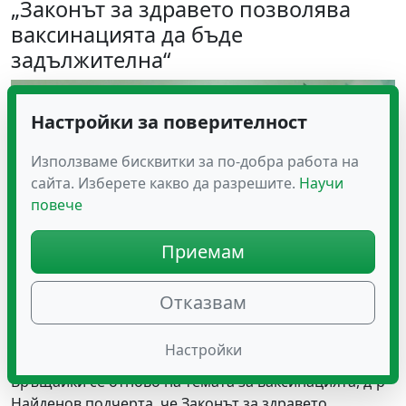
„Законът за здравето позволява
ваксинацията да бъде
задължителна“
Настройки за поверителност
Използваме бисквитки за по-добра работа на
сайта. Изберете какво да разрешите.
Научи
повече
Приемам
Отказвам
Настройки
Връщайки се отново на темата за ваксинацията, д-р
Найденов подчерта, че Законът за здравето