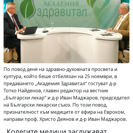
По повод деня на здравно-духовната просвета и
култура, който беше отбелязан на 25 ноември, в
предаването „Академия Здравитал“ гостуват д-р
Тотко Найденов, главен редактор на вестник
„Български лекар“ и д-р Иван Маджаров, председател
на Български лекарски съюз. По този повод,
признателност към медиците от ефира на Евроком,
направи проф. Христо Деянов и д-р Иван Маджаров.
„Колегите медици заслужават