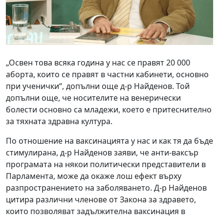
„Освен това всяка година у нас се правят 20 000
аборта, които се правят в частни кабинети, основно
при ученички“, допълни още д-р Найденов. Той
допълни още, че носителите на венерически
болести основно са младежи, което е притеснително
за тяхната здравна култура.
По отношение на ваксинацията у нас и как тя да бъде
стимулирана, д-р Найденов заяви, че анти-ваксър
програмата на някои политически представители в
Парламента, може да окаже лош ефект върху
разпространението на заболяването. Д-р Найденов
цитира различни членове от Закона за здравето,
които позволяват задължителна ваксинация в