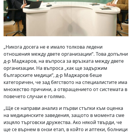
„Никога досега не е имало толкова ледени
отношения между двете организации“. Това допълни
д-р Маджаров, на въпроса за връзката между двете
организации. На въпроса „как ще задържим
българските медици“, д-р Маджаров беше
категоричен, че зад бягството на специалистите има
множество причини, а отвращението от системата в
повечето случаи е голямо.
„Ще се направи анализ и първи стъпки към оценка
на медицинските заведения, защото в момента сме
изцяло търговски дружества. Ако някой твърди, че
ще се върнем в онзи етап, в който и аптеки, болници