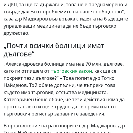
и ДКЦ-та ще са държавни, това не е преднамерено и
твърде далеч от проблемите на нашето общество“,
каза д-р Маджаров във връзка с идеята на бъдещите
управляващи медицината да не бъде търговско
дружество.
„Почти всички болници имат
дългове“
„Александровска болница има над 70 млн. дългове,
като ги отпишем от
търговския закон
, как ще се
покрият тези дългове?“ – Това попита д-р Тотко
Найденов. Той обаче допълни, че въпреки това
където има търговия, отсъства медицината.
Категоричен беше обаче, че тези действия няма да
протекат леко и ще е трудно да се премахнат от
търговския регистър здравните заведения.
В продължение на разговорите с д-р Маджаров, д-р
Тотко Найденов допълни по темата, че още в