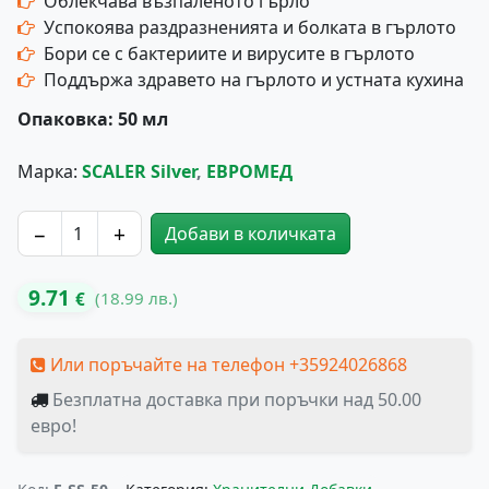
Облекчава възпаленото гърло
Успокоява раздразненията и болката в гърлото
Бори се с бактериите и вирусите в гърлото
Поддържа здравето на гърлото и устната кухина
Опаковка: 50 мл
Марка:
SCALER Silver
,
ЕВРОМЕД
−
+
Добави в количката
количество за SCALER Silver - Наносребърен Спрей за 
9.71
(18.99 лв.)
€
Или поръчайте на телефон +35924026868
Безплатна доставка при поръчки над 50.00
евро!