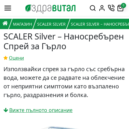
Премини към съдържанието
0
Горна навигация
Главна навигация
НАЧАЛО
МАГАЗИН
SCALER SILVER
SCALER SILVER – НАНОСРЕБЪ
SCALER Silver – Наносребърен
Спрей за Гърло
Оцени
Използвайки спрея за гърло със сребърна
вода, можете да се радвате на облекчение
от неприятни симптоми като възпалено
гърло, раздразнения и болка.
Вижте пълното описание