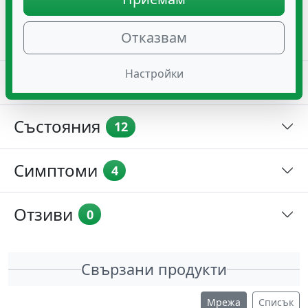
За деца и възрастни: 3-4 впръсквания.
Съхранявайте на място, недостъпно от деца.
Отказвам
Настройки
Съставки
2
Състояния
12
Симптоми
4
Отзиви
0
Свързани продукти
Мрежа
Списък