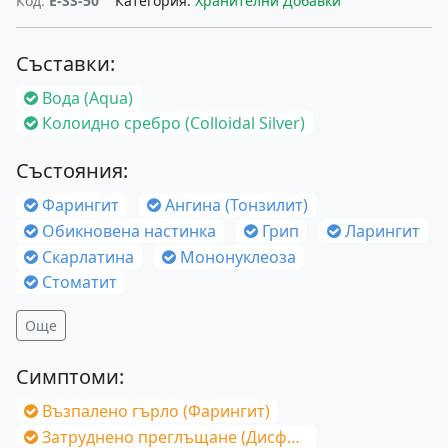
Код:
E-SS-50
Категория:
Хранителни Добавки
Съставки:
Вода (Aqua)
Колоидно сребро (Colloidal Silver)
Състояния:
Фарингит
Ангина (Тонзилит)
Обикновена настинка
Грип
Ларингит
Скарлатина
Мононуклеоза
Стоматит
Още
Симптоми:
Възпалено гърло (Фарингит)
Затруднено преглъщане (Дисфагия)