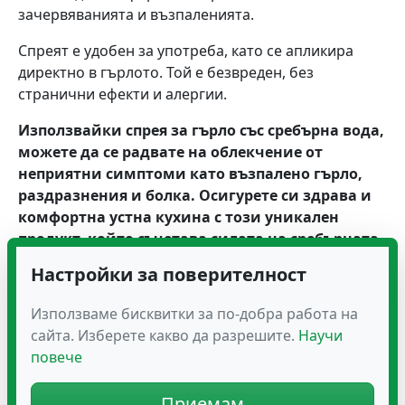
зачервяванията и възпаленията.
Спреят е удобен за употреба, като се апликира
директно в гърлото. Той е безвреден, без
странични ефекти и алергии.
Използвайки спрея за гърло със сребърна вода,
можете да се радвате на облекчение от
неприятни симптоми като възпалено гърло,
раздразнения и болка. Осигурете си здрава и
комфортна устна кухина с този уникален
продукт, който съчетава силата на сребърната
вода с успокояващото действие на
Настройки за поверителност
натуралните екстракти.
Използваме бисквитки за по-добра работа на
Състав
сайта. Изберете какво да разрешите.
Научи
Колоидно йонно сребро, дейонизирана вода.
повече
Начин на употреба
Приемам