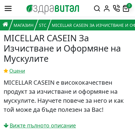
Премини към съдържанието
0
Горна навигация
Главна навигация
НАЧАЛО
МАГАЗИН
STC
MICELLAR CASEIN ЗА ИЗЧИСТВАНЕ И 
MICELLAR CASEIN За
Изчистване и Оформяне на
Мускулите
Оцени
MICELLAR CASEIN е висококачествен
продукт за изчистване и оформяне на
мускулите. Научете повече за него и как
той може да бъде полезен за Вас!
Вижте пълното описание