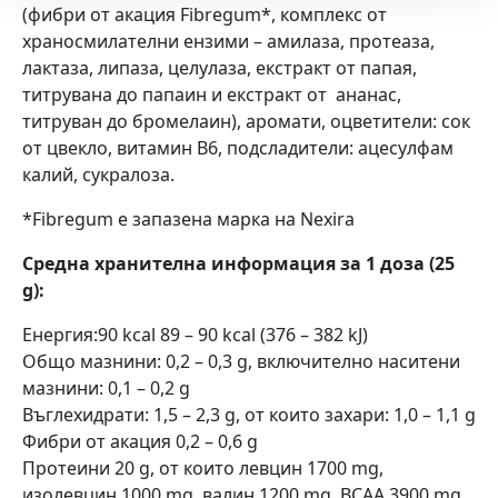
(фибри от акация Fibregum*, комплекс от
храносмилателни ензими – амилаза, протеаза,
лактаза, липаза, целулаза, екстракт от папая,
титрувана до папаин и екстракт от ананас,
титруван до бромелаин), аромати, оцветители: сок
от цвекло, витамин B6, подсладители: ацесулфам
калий, сукралоза.
*Fibregum е запазена марка на Nexira
Средна хранителна информация за 1 доза (25
g):
Енергия:90 kcal 89 – 90 kcal (376 – 382 kJ)
Общо мазнини: 0,2 – 0,3 g, включително наситени
мазнини: 0,1 – 0,2 g
Въглехидрати: 1,5 – 2,3 g, от които захари: 1,0 – 1,1 g
Фибри от акация 0,2 – 0,6 g
Протеини 20 g, от които левцин 1700 mg,
изолевцин 1000 mg, валин 1200 mg, BCAA 3900 mg,