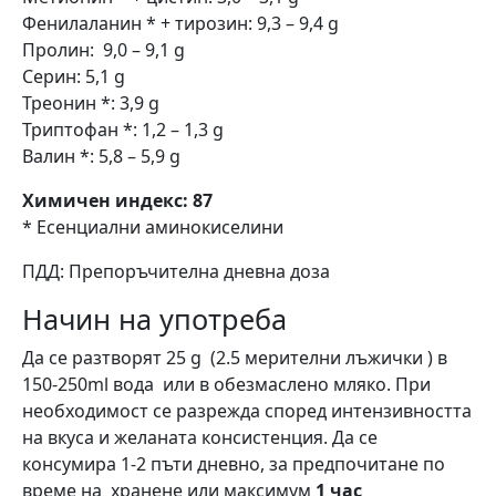
Фенилаланин * + тирозин: 9,3 – 9,4 g
Пролин: 9,0 – 9,1 g
Серин: 5,1 g
Треонин *: 3,9 g
Триптофан *: 1,2 – 1,3 g
Валин *: 5,8 – 5,9 g
Химичен индекс: 87
* Есенциални аминокиселини
ПДД: Препоръчителна дневна доза
Начин на употреба
Да се разтворят 25 g (2.5 мерителни лъжички ) в
150-250ml вода или в обезмаслено мляко. При
необходимост се разрежда според интензивността
на вкуса и желаната консистенция. Да се
консумира 1-2 пъти дневно, за предпочитане по
време на хранене или максимум
1 час