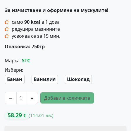
За изчистване и оформяне на мускулите!
само
90 kcal
в 1 доза
редуцира мазнините
усвоява се за 15 мин.
Опаковка: 750гр
Марка:
STC
Избери:
Банан
Ванилия
Шоколад
−
+
Добави в количката
количество за MICELLAR CASEIN За Изчистване и Офо
58.29
(114.01 лв.)
€