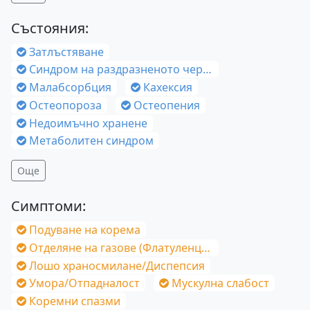
Състояния:
Затлъстяване
Синдром на раздразненото черво
Малабсорбция
Кахексия
Остеопороза
Остеопения
Недоимъчно хранене
Метаболитен синдром
Още
Симптоми:
Подуване на корема
Отделяне на газове (Флатуленция)
Лошо храносмилане/Диспепсия
Умора/Отпадналост
Мускулна слабост
Коремни спазми