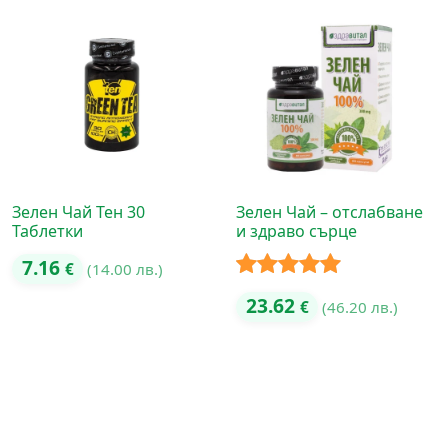
Зелен Чай Тен 30
Зелен Чай – отслабване
Таблетки
и здраво сърце
7.16
€
(14.00 лв.)
Оценено с
23.62
€
(46.20 лв.)
5.00
от 5