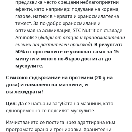
предизвика често срещани неблагоприятни
ефекти, като например: подуване на корема,
газове, натиск в червата и храносмилателна
тежест. За по-добро храносмилане и
оптимална асимилация, STC Nutrition създаде
Aminolise (
фибри от акация и храносмилателни
ензими
от растителен произход
).
В резултат:
50% от протеините се усвояват само за 15
минути и много по-бързо достигат до
мускулите.
С високо съдържание на протеини (20 g на
доза) и намалено на мазнини, и
въглехидрати!
Цел:
Да се насърчи загубата на мазнини, като
едновременно се подсилят мускулите.
Изчистването се постига чрез адаптирана към
програмата храна и тренировки. Хранителни