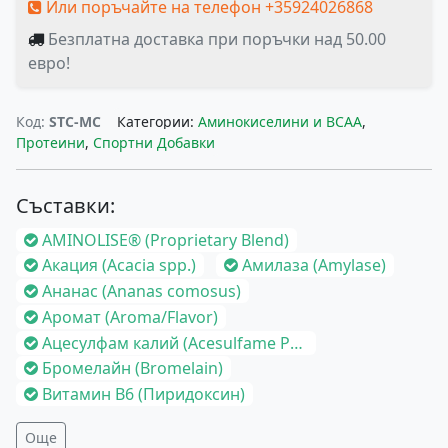
Или поръчайте на телефон +35924026868
Безплатна доставка при поръчки над 50.00
евро!
Код:
STC-MC
Категории:
Аминокиселини и BCAA
,
Протеини
,
Спортни Добавки
Съставки:
AMINOLISE® (Proprietary Blend)
Акация (Acacia spp.)
Амилаза (Amylase)
Ананас (Ananas comosus)
Аромат (Aroma/Flavor)
Ацесулфам калий (Acesulfame Potassium)
Бромелайн (Bromelain)
Витамин B6 (Пиридоксин)
Още