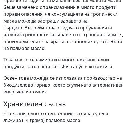
През 80-те години на миналия век палмовото масло
беше заменено с трансмазнини в много продукти
поради опасения, че консумацията на тропически
масла може да застраши здравето на
сърцето. Въпреки това, след като проучванията
разкриха рисковете за здравето от трансмазнините ,
производителите на храни възобновиха употребата
на палмово масло.
Това масло се намира и в много нехранителни
продукти, като паста за зъби, сапун и козметика.
Освен това може да се използва за производство на
биодизелово гориво, което служи като алтернативен
енергиен източник.
Хранителен състав
Ето хранителното съдържание на една супена
лъжица (14 грама) палмово масло: