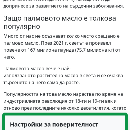
допринесе за развитието на сърдечни заболявания.
Защо палмовото масло е толкова
популярно
Много от нас не осъзнават колко често срещано е
палмово масло. През 2021 г. светът е произвел
повече от 167 милиона паунда (75,7 милиона кг) от
него.
Палмовото масло вече е най-
използваното растително масло в света и се очаква
търсенето на него само да расте.
Популярността на това масло нараства по време на
индустриалната революция от 18-ти и 19-ти век и
отново през последните няколко десетилетия, когато
производителите започнаха да търсят универсални
съставки, които да заменят трансмазнините в
Настройки за поверителност
преработените храни.