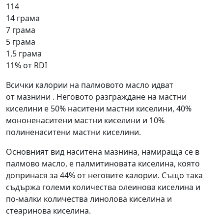
114
14 грама
7 грама
5 грама
1,5 грама
11% от RDI
Всички калории на палмовото масло идват
от мазнини . Неговото разграждане на мастни
киселини е 50% наситени мастни киселини, 40%
мононенаситени мастни киселини и 10%
полиненаситени мастни киселини.
Основният вид наситена мазнина, намираща се в
палмово масло, е палмитиновата киселина, която
допринася за 44% от неговите калории. Също така
съдържа големи количества олеинова киселина и
по-малки количества линолова киселина и
стеаринова киселина.