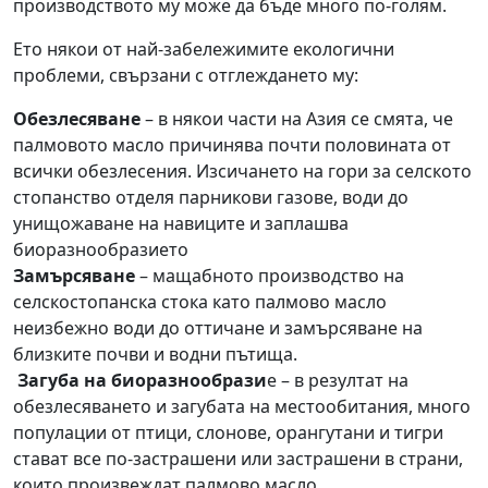
производството му може да бъде много по-голям.
Ето някои от най-забележимите екологични
проблеми, свързани с
о
тглеждането му:
Обезлесяване
– в някои части на Азия се смята, че
палмовото масло причинява почти половината от
всички обезлесения. Изсичането на гори за селското
стопанство отделя парникови газове, води до
унищожаване на навиците и заплашва
биоразнообразието
Замърсяване
– мащабното производство на
селскостопанска стока като палмово масло
неизбежно води до оттичане и замърсяване на
близките почви и водни пътища.
Загуба на биоразнообрази
е – в резултат на
обезлесяването и загубата на местообитания, много
популации от птици, слонове, орангутани и тигри
стават все по-застрашени или застрашени в страни,
които произвеждат палмово масло