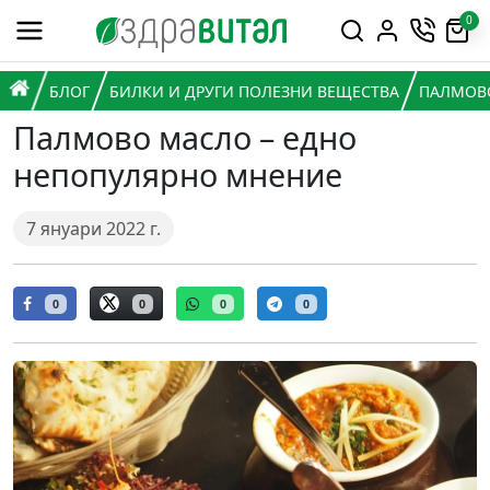
Премини към съдържанието
0
Горна навигация
Главна навигация
НАЧАЛО
БЛОГ
БИЛКИ И ДРУГИ ПОЛЕЗНИ ВЕЩЕСТВА
ПАЛМОВО
Палмово масло – едно
непопулярно мнение
7 януари 2022 г.
0
0
0
0