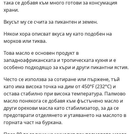
така се добавя към много готови за консумация
храни.
Вкусът му се счита за пикантен и земен.
Някои хора описват вкуса му като подобен на
морков или тиква.
Това масло е основен продукт в
западноафриканската и тропическата кухня и е
особено подходящо за къри и други пикантни ястия.
Често се използва за сотиране или пържене, тъй
като има висока точка на дим от 450°F (232°C) и
остава стабилно при висока температура. Палмово
масло понякога се добавя към фъстъчено масло и
други орехови масла като стабилизатор, за да се
предотврати отделянето и утаяването на маслото в
горната част на буркана.