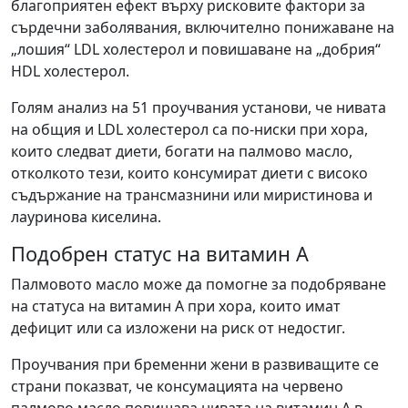
благоприятен ефект върху рисковите фактори за
сърдечни заболявания, включително понижаване на
„лошия“ LDL холестерол и повишаване на „добрия“
HDL холестерол.
Голям анализ на 51 проучвания установи, че нивата
на общия и LDL холестерол са по-ниски при хора,
които следват диети, богати на палмово масло,
отколкото тези, които консумират диети с високо
съдържание на трансмазнини или миристинова и
лауринова киселина.
Подобрен статус на витамин А
Палмовото масло може да помогне за подобряване
на статуса на витамин А при хора, които имат
дефицит или са изложени на риск от недостиг.
Проучвания при бременни жени в развиващите се
страни показват, че консумацията на червено
палмово масло повишава нивата на витамин А в