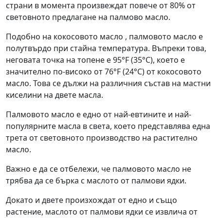
страни в момента произвеждат повече от 80% от
световното предлагане на палмово масло.
Подобно на кокосовото масло , палмовото масло е
полутвърдо при стайна температура. Въпреки това,
неговата точка на топене е 95°F (35°C), което е
значително по-високо от 76°F (24°C) от кокосовото
масло. Това се дължи на различния състав на мастни
киселини на двете масла.
Палмовото масло е едно от най-евтините и най-
популярните масла в света, което представлява една
трета от световното производство на растително
масло.
Важно е да се отбележи, че палмовото масло не
трябва да се бърка с маслото от палмови ядки.
Докато и двете произхождат от едно и също
растение, маслото от палмови ядки се извлича от