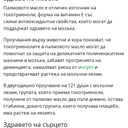
Палмовото масло е отличен източник на
токотриеноли, форма на витамин Е със
силни антиоксидантни свойства, които могат да
поддържат здравето на мозъка.
Проучвания върху животни и хора показват, че
токотриенолите в палмовото масло могат да
помогнат за защита на деликатните полиненаситени
мазнини в мозъка, забавят прогресията на
деменцията, намаляват риска от
инсулт
и
предотвратяват растежа на мозъчни лезии.
В двугодишно проучване на 121 души с мозъчни
лезии, групата, която приема токотриеноли,
получени от палмово масло два пъти дневно, остава
стабилна, докато групата, която получава плацебо,
има растеж на лезията.
Здравето на сърцето