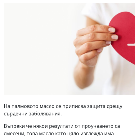
На палмовото масло се приписва защита срещу
сърдечни заболявания.
Въпреки че някои резултати от проучването са
смесени, това масло като цяло изглежда има