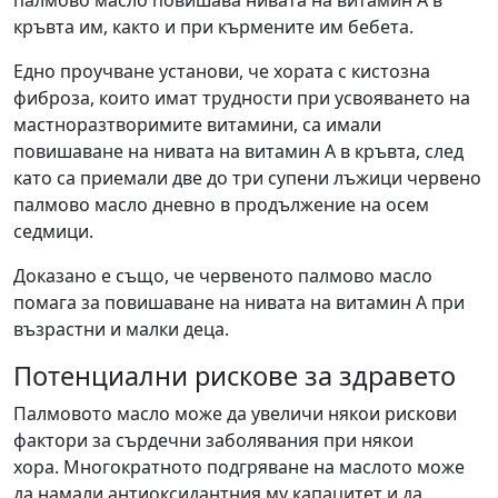
кръвта им, както и при кърмените им бебета.
Едно проучване установи, че хората с кистозна
фиброза, които имат трудности при усвояването на
мастноразтворимите витамини, са имали
повишаване на нивата на витамин А в кръвта, след
като са приемали две до три супени лъжици червено
палмово масло дневно в продължение на осем
седмици.
Доказано е също, че червеното палмово масло
помага за повишаване на нивата на витамин А при
възрастни и малки деца.
Потенциални рискове за здравето
Палмовото масло може да увеличи някои рискови
фактори за сърдечни заболявания при някои
хора. Многократното подгряване на маслото може
да намали антиоксидантния му капацитет и да