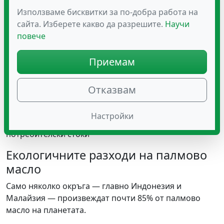
Използваме бисквитки за по-добра работа на
Палмовото масло не само действа като консервант,
сайта. Изберете какво да разрешите.
Научи
но и остава стабилно при високи температури и има
повече
мек вкус и гладка текстура. Освен това отглеждането
и прибирането му е рентабилно.
Приемам
Тъй като хранително-вкусовата промишленост
осъзнава предимствата на палмовото масло,
Отказвам
употребата му се увеличава значително през 70-те и
80-те години на миналия век. Това масло сега се
Настройки
използва в почти половината от всички
потребителски стоки
Екологичните разходи на палмово
масло
Само няколко окръга — главно Индонезия и
Малайзия — произвеждат почти 85% от палмово
масло на планетата.