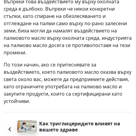
Въпреки това въздействието му върху околната
среда е дълбоко. Въпреки че някои конкретни
стъпки, като спиране на обезлесяването и
отглеждане на палми само върху по-рано залесени
земи, биха могли да намалят въздействието на
палмовото масло върху околната среда, индустрията
на палмово масло досега се противопоставя на тези
промени.
По този начин, ако се притеснявате за
въздействието, което палмовото масло оказва върху
света около вас, можете да предприемете действия,
като ограничите употребата на палмово масло и
закупите продукти, които са сертифицирани като
устойчиви.
Post
navigation
Как триглицеридите влияят на
вашето здраве