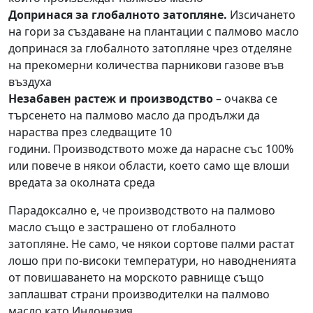
Допринася за глобалното затопляне.
Изсичането
на гори за създаване на плантации с палмово масло
допринася за глобалното затопляне чрез отделяне
на прекомерни количества парникови газове във
въздуха
Незабавен растеж и производство
– очаква се
търсенето на палмово масло да продължи да
нараства през следващите 10
години. Производството може да нарасне със 100%
или повече в някои области, което само ще влоши
вредата за околната среда
Парадоксално е, че производството на палмово
масло също е застрашено от глобалното
затопляне. Не само, че някои сортове палми растат
лошо при по-високи температури, но наводненията
от повишаването на морското равнище също
заплашват страни производителки на палмово
масло като Индонезия.