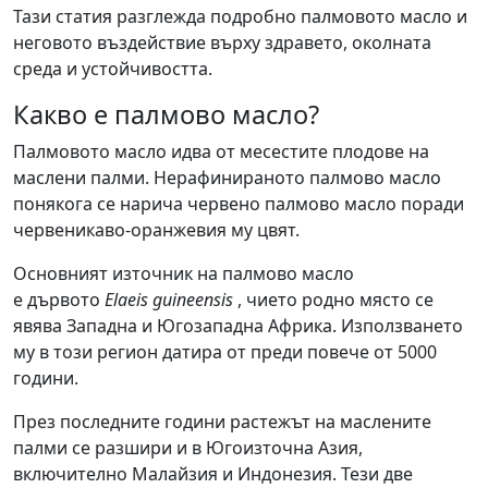
Тази статия разглежда подробно палмовото масло и
неговото въздействие върху здравето, околната
среда и устойчивостта.
Какво е палмово масло?
Палмовото масло идва от месестите плодове на
маслени палми. Нерафинираното палмово масло
понякога се нарича червено палмово масло поради
червеникаво-оранжевия му цвят.
Основният източник на палмово масло
е дървото
Elaeis guineensis
, чието родно място се
явява Западна и Югозападна Африка. Използването
му в този регион датира от преди повече от 5000
години.
През последните години растежът на маслените
палми се разшири и в Югоизточна Азия,
включително Малайзия и Индонезия. Тези две