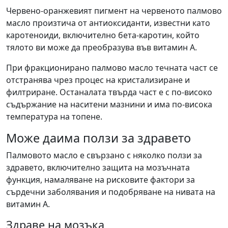
Червено-оранжевият пигмент на червеното палмово
масло произтича от антиоксиданти, известни като
каротеноиди, включително бета-каротин, който
тялото ви може да преобразува във витамин А.
При фракционирано палмово масло течната част се
отстранява чрез процес на кристализиране и
филтриране. Останалата твърда част е с по-високо
съдържание на наситени мазнини и има по-висока
температура на топене.
Може даима ползи за здравето
Палмовото масло е свързано с няколко ползи за
здравето, включително защита на мозъчната
функция, намаляване на рисковите фактори за
сърдечни заболявания и подобряване на нивата на
витамин А.
Здраве на мозъкa