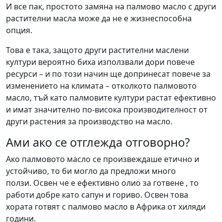
И все пак, простото замяна на палмово масло с други
растителни масла може да не е жизнеспособна
опция.
Това е така, защото други растителни маслени
култури вероятно биха използвали дори повече
ресурси – и по този начин ще допринесат повече за
изменението на климата – отколкото палмовото
масло, тъй като палмовите култури растат ефективно
и имат значително по-висока производителност от
други растения за производство на масло.
Ами ако се отглежда отговорно?
Ако палмовото масло се произвеждаше етично и
устойчиво, то би могло да предложи много
ползи. Освен че е ефективно олио за готвене , то
работи добре като сапун и гориво. Освен това
хората готвят с палмово масло в Африка от хиляди
години.