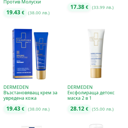
Против Молуски
17.38
€
(33.99 лв.)
19.43
€
(38.00 лв.)
DERMEDEN
DERMEDEN
Възстановяващ крем за
Ексфолираща детокс
увредена кожа
маска 2 в 1
19.43
28.12
€
(38.00 лв.)
€
(55.00 лв.)