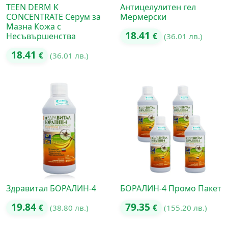
TEEN DERM K
Антицелулитен гел
CONCENTRATE Серум за
Мермерски
Мазна Кожа с
18.41
Несъвършенства
€
(36.01 лв.)
18.41
€
(36.01 лв.)
Здравитал БОРАЛИН-4
БОРАЛИН-4 Промо Пакет
19.84
79.35
€
(38.80 лв.)
€
(155.20 лв.)