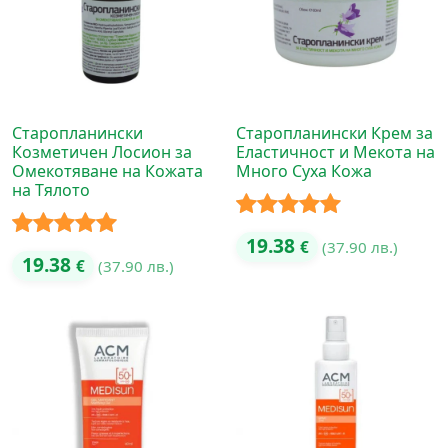
Старопланински
Старопланински Крем за
Козметичен Лосион за
Еластичност и Мекота на
Омекотяване на Кожата
Много Суха Кожа
на Тялото
Оценено с
19.38
€
(37.90 лв.)
Оценено с
19.38
€
(37.90 лв.)
5.00
от 5
5.00
от 5