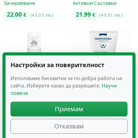
Зачервяване
Активни Съставки
22.00
21.99
€
(43.03 лв.)
€
(43.01 лв.)
Настройки за поверителност
Използваме бисквитки за по-добра работа на
сайта. Изберете какво да разрешите.
Научи
повече
PEDIAKID Репелент
TEEN DERM –
Спрей за Деца Против
Ексфолиращ Гел за
Насекоми – 100 ML
Почистване на Мазна
Приемам
Кожа 150мл
14.83
€
(29.00 лв.)
15.34
€
(30.00 лв.)
Отказвам