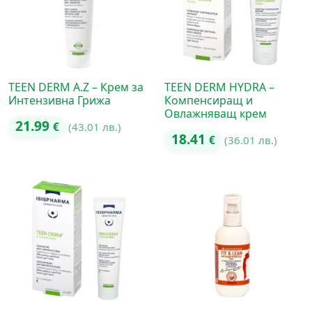
TEEN DERM A.Z – Крем за
TEEN DERM HYDRA –
Интензивна Грижа
Компенсиращ и
Овлажняващ крем
21.99
€
(43.01 лв.)
18.41
€
(36.01 лв.)