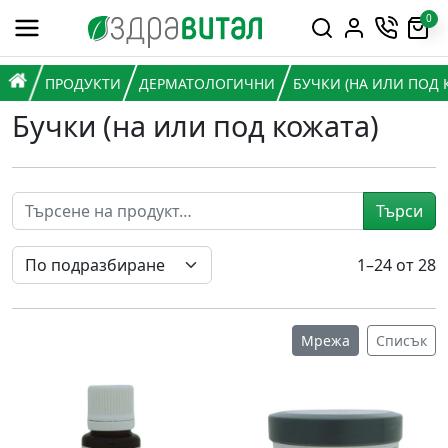
Премини към съдържанието
0
Горна навигация
Главна навигация
НАЧАЛО
ПРОДУКТИ
ДЕРМАТОЛОГИЧНИ
БУЧКИ (НА ИЛИ ПОД 
Бучки (на или под кожата)
Търси
1–24 от 28
Мрежа
Списък