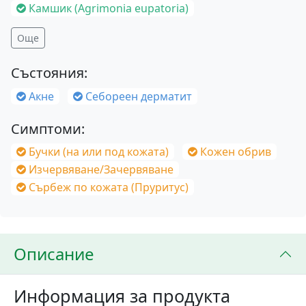
Камшик (Agrimonia eupatoria)
Още
Състояния:
Акне
Себореен дерматит
Симптоми:
Бучки (на или под кожата)
Кожен обрив
Изчервяване/Зачервяване
Сърбеж по кожата (Пруритус)
Описание
Информация за продукта