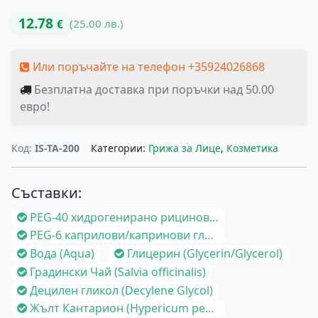
12.78
(25.00 лв.)
€
Или поръчайте на телефон +35924026868
Безплатна доставка при поръчки над 50.00
евро!
Код:
IS-TA-200
Категории:
Грижа за Лице
,
Козметика
Съставки:
PEG-40 хидрогенирано рициново масло (PEG-40 Hydrogenated Castor Oil)
PEG-6 каприлови/капринови глицериди (PEG-6 Caprylic/Capric Glycerides)
Вода (Aqua)
Глицерин (Glycerin/Glycerol)
Градински Чай (Salvia officinalis)
Децилен гликол (Decylene Glycol)
Жълт Кантарион (Hypericum perforatum)