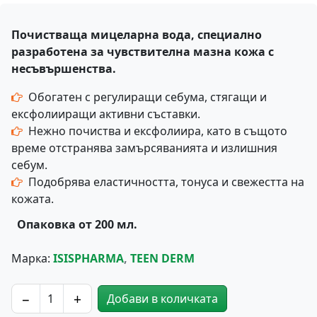
Почистваща мицеларна вода, специално
разработена за чувствителна мазна кожа с
несъвършенства.
Обогатен с регулиращи себума, стягащи и
ексфолииращи активни съставки.
Нежно почиства и ексфолиира, като в същото
време отстранява замърсяванията и излишния
себум.
Подобрява еластичността, тонуса и свежестта на
кожата.
Опаковка от 200 мл.
Марка:
ISISPHARMA
,
TEEN DERM
−
+
Добави в количката
количество за TEEN DERM - Почистваща Мицеларна В