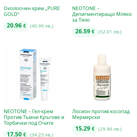
Околоочен крем „PURE
NEOTONE –
GOLD“
Депигментиращо Мляко
за Тяло
20.96
€
(40.99 лв.)
26.59
€
(52.01 лв.)
NEOTONE – Гел-крем
Лосион против косопад
Против Тъмни Кръгове и
Мермерски
Торбички под Очите
15.29
€
(29.90 лв.)
17.50
€
(34.23 лв.)