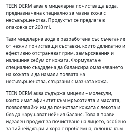
TEEN DERM аква е мицеларна почистваща вода,
предназначена специално за мазна кожа с
несъвършенства. Продуктът се предлага в
опаковка от 200 ml.
Тази мицеларна вода е разработена със съчетание
от нежни почистващи съставки, които деликатно и
ефективно отстраняват грим, замърсявания и
излишния себум от кожата. Формулата е
специално създадена да балансира омазняването
на кожата и да намали появата на
несъвършенства, свързани с мазната кожа.
TEEN DERM аква съдържа мицели – молекули,
които имат афинитет към мръсотията и маслата,
позволявайки им да почистват кожата с лекота и
без да нарушават нейния баланс. Това я прави
идеален продукт за почистване на лицето, особено
за тийнейджъри и хора с проблемна, склонна към