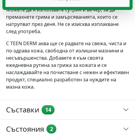
тампон и нежно почистете лицето и шията.
Можете да я използвате сутрин и вечер, за да
премахнете грима и замърсяванията, които се
натрупват през деня. Не се изисква изплакване
след употреба.
С TEEN DERM аква ще се радвате на свежа, чиста и
по-здрава кожа, свободна от излишни мазнини и
несъвършенства. Добавете я към своята
ежедневна рутина за грижа за кожата и се
наслаждавайте на почистване с нежен и ефективен
продукт, специално разработен за нуждите на
мазна кожа.
Съставки
14
Състояния
2