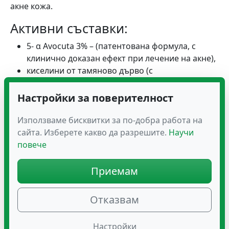
акне кожа.
Активни съставки:
5- α Avocuta 3% – (патентована формула, с
клинично доказан ефект при лечение на акне),
киселини от тамяново дърво (с
противовъзпалително действие),
цинк (с бактерицидно действие).
Настройки за поверителност
Без парабени.
Без феноксиетанол.
Използваме бисквитки за по-добра работа на
Физиологично РН.
сайта. Изберете какво да разрешите.
Научи
Без сапуни.
повече
Некомедогенен.
Хипоалергенен.
Приемам
Тестван под дерматологичен контрол.
Отказвам
Начин на употреба:
Нанесете мицеларната вода върху памучен
Настройки