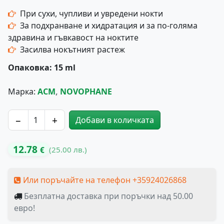
При сухи, чупливи и увредени нокти
За подхранване и хидратация и за по-голяма
здравина и гъвкавост на ноктите
Засилва нокътният растеж
Опаковка: 15 ml
Марка:
ACM
,
NOVOPHANE
−
+
Добави в количката
количество за ACM NOVOPHANE - Крем за Нокти
12.78
(25.00 лв.)
€
Или поръчайте на телефон +35924026868
Безплатна доставка при поръчки над 50.00
евро!