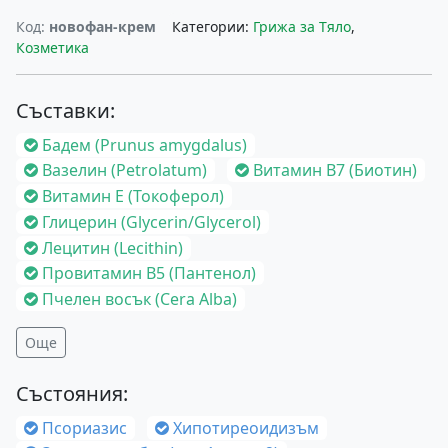
Код:
новофан-крем
Категории:
Грижа за Тяло
,
Козметика
Съставки:
Бадем (Prunus amygdalus)
Вазелин (Petrolatum)
Витамин B7 (Биотин)
Витамин E (Токоферол)
Глицерин (Glycerin/Glycerol)
Лецитин (Lecithin)
Провитамин B5 (Пантенол)
Пчелен восък (Cera Alba)
Още
Състояния:
Псориазис
Хипотиреоидизъм