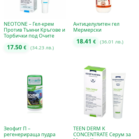
NEOTONE – Гел-крем
Антицелулитен гел
Против Тъмни Кръгове и
Мермерски
Торбички под Очите
18.41
€
(36.01 лв.)
17.50
€
(34.23 лв.)
Зеофит П –
TEEN DERM K
регенерираща пудра
CONCENTRATE Серум за