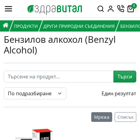
Премини към съдържанието
0
Горна навигация
Главна навигация
НАЧАЛО
ПРОДУКТИ
ДРУГИ ПРИРОДНИ СЪЕДИНЕНИЯ
БЕНЗИЛО
Бензилов алкохол (Benzyl
Alcohol)
Търси
Един резултат
Мрежа
Списък