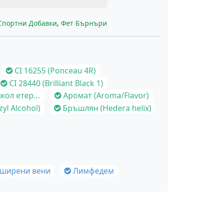
Спортни Добавки
,
Фет Бърнъри
CI 16255 (Ponceau 4R)
CI 28440 (Brilliant Black 1)
uryl Glycol Ether)
Аромат (Aroma/Flavor)
yl Alcohol)
Бръшлян (Hedera helix)
зширени вени
Лимфедем