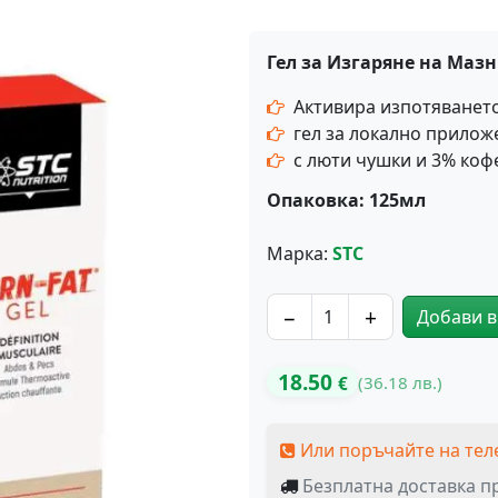
Гел за Изгаряне на Маз
Активира изпотяванет
гел за локално прилож
с люти чушки и 3% коф
Опаковка: 125мл
Марка:
STC
−
+
Добави в
количество за BURN FAT® 
18.50
(36.18 лв.)
€
Или поръчайте на тел
Безплатна доставка пр