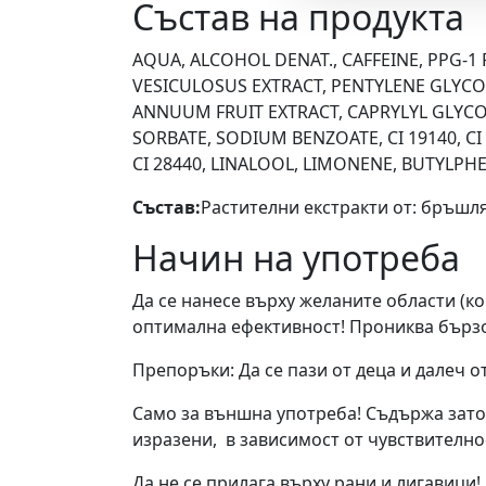
Състав на продукта
AQUA, ALCOHOL DENAT., CAFFEINE, PPG-1
VESICULOSUS EXTRACT, PENTYLENE GLYCOL
ANNUUM FRUIT EXTRACT, CAPRYLYL GLYCOL
SORBATE, SODIUM BENZOATE, CI 19140, CI 
CI 28440, LINALOOL, LIMONENE, BUTYLP
Състав:
Растителни екстракти от: бръшля
Начин на употреба
Да се нанесе върху желаните области (ко
оптимална ефективност! Прониква бързо 
Препоръки: Да се пази от деца и далеч от
Само за външна употреба! Съдържа затоп
изразени, в зависимост от чувствително
Да не се прилага върху рани и лигавици!