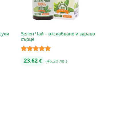
сули
Зелен Чай – отслабване и здраво
сърце
Оценено с
23.62
€
(46.20 лв.)
5.00
от 5