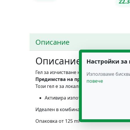
22.
Описание
Описание на продук
Настройки за
Гел за изчистване на мазнини: корем и б
Използваме бискви
Предимства на продукта :
повече
Този гел е за локално приложение и за и
Активира изпотяването
Идеален в комбинация с BURN – FAT капс
Опаковка от 125 ml