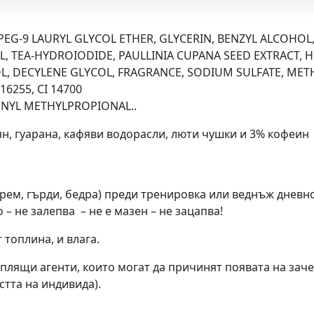
 PEG-9 LAURYL GLYCOL ETHER, GLYCERIN, BENZYL ALCOHO
, TEA-HYDROIODIDE, PAULLINIA CUPANA SEED EXTRACT, H
, DECYLENE GLYCOL, FRAGRANCE, SODIUM SULFATE, METHY
16255, CI 14700
HENYL METHYLPROPIONAL..
н, гуарана, кафяви водорасли, люти чушки и 3% кофеин
рем, гърди, бедра) преди тренировка или веднъж дневно
– не залепва – не е мазен – не зацапва!
 топлина, и влага.
лящи агенти, които могат да причинят появата на заче
стта на индивида).