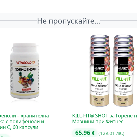
Не пропускайте…
еноли – хранителна
KILL-FIT® SHOT за Горене 
ка с полифеноли и
Мазнини при Фитнес
ин C, 60 капсули
65.96
€
(129.01 лв.)