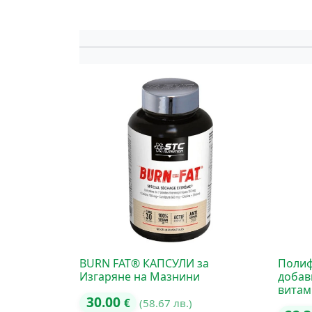
BURN FAT® КАПСУЛИ за
Полиф
Изгаряне на Мазнини
добав
витам
30.00
€
(58.67 лв.)