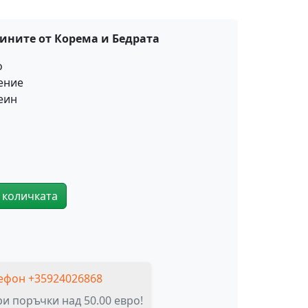
нините от Корема и Бедрата
о
ение
еин
 количката
Гел за Изчистване на Мазнини от Корема и Бедрата
ефон +35924026868
и поръчки над 50.00 евро!