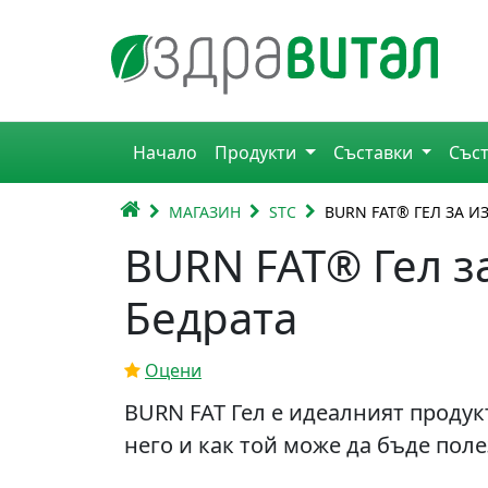
Премини към съдържанието
Горна навигация
Начало
Продукти
Съставки
Със
Главна навигация
НАЧАЛО
МАГАЗИН
STC
BURN FAT® ГЕЛ ЗА 
BURN FAT® Гел з
Бедрата
Оцени
BURN FAT Гел е идеалният продукт
него и как той може да бъде поле