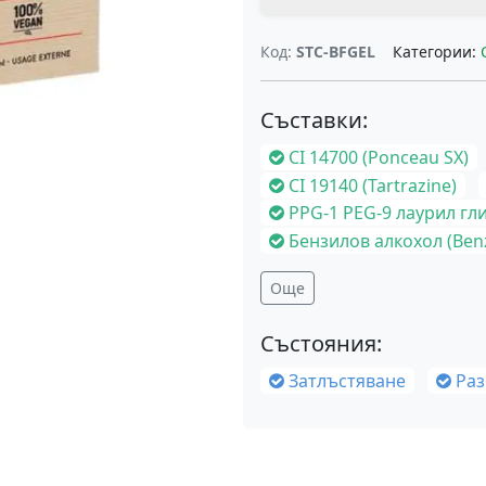
Код:
STC-BFGEL
Категории:
Съставки:
CI 14700 (Ponceau SX)
CI 19140 (Tartrazine)
PPG-1 PEG-9 лаурил гликол етер (PPG-1 PEG-9 La
Бензилов алкохол (Benz
Още
Състояния:
Затлъстяване
Ра