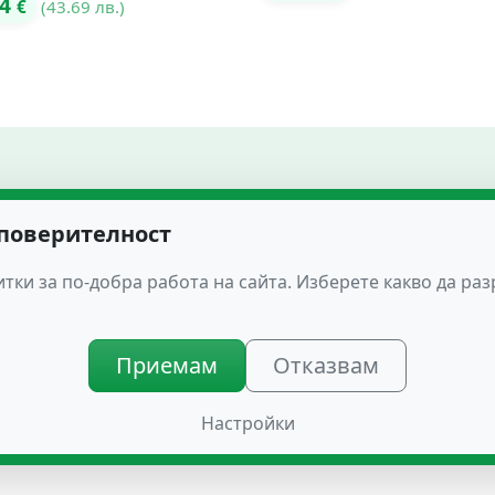
34
€
(43.69 лв.)
та
 поверителност
едра
тки за по-добра работа на сайта. Изберете какво да ра
зчистване на мускулите в областта на корема, и бедрата
Приемам
Отказвам
ули или BURN – FAT 500, за максимална ефективност!
Настройки