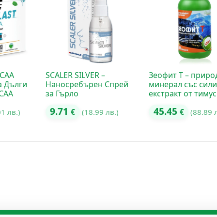
BCAA
SCALER SILVER –
Зеофит Т – приро
а Дълги
Наносребърен Спрей
минерал със сил
BCAA
за Гърло
екстракт от тимус
9.71
45.45
01 лв.)
€
(18.99 лв.)
€
(88.89 