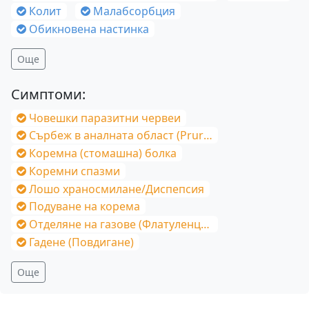
Колит
Малабсорбция
Обикновена настинка
Още
Симптоми:
Човешки паразитни червеи
Сърбеж в аналната област (Pruritus Ani)
Коремна (стомашна) болка
Коремни спазми
Лошо храносмилане/Диспепсия
Подуване на корема
Отделяне на газове (Флатуленция)
Гадене (Повдигане)
Още