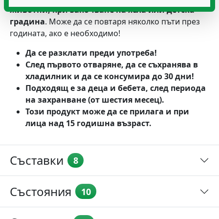
животни, при започване на ясла или детска
градина
. Може да се повтаря няколко пъти през
годината, ако е необходимо!
Да се разклати преди употреба!
След първото отваряне, да се съхранява в
хладилник и да се консумира до 30 дни!
Подходящ е за деца и бебета, след периода
на захранване (от шестия месец).
Този продукт може да се прилага и при
лица над 15 годишна възраст.
Съставки
8
Състояния
10