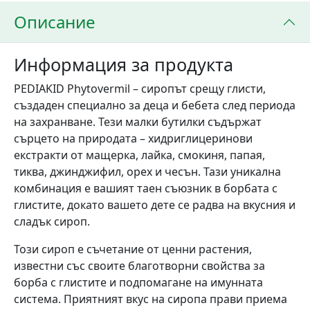
Описание
Информация за продукта
PEDIAKID Phytovermil – сиропът срещу глисти,
създаден специално за деца и бебета след периода
на захранване. Тези малки бутилки съдържат
сърцето на природата – хидриглицеринови
екстракти от мащерка, лайка, смокиня, папая,
тиква, джинджифил, орех и чесън. Тази уникална
комбинация е вашият таен съюзник в борбата с
глистите, докато вашето дете се радва на вкусния и
сладък сироп.
Този сироп е съчетание от ценни растения,
известни със своите благотворни свойства за
борба с глистите и подпомагане на имунната
система. Приятният вкус на сиропа прави приема