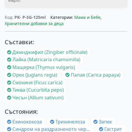
евро!
Код:
PK- P-SG-125ml
Категории:
Мама и Бебе
,
Хранителни добавки за деца
Съставки:
Джинджифил (Zingiber officinale)
Лайка (Matricaria chamomilla)
Мащерка (Thymus vulgaris)
Орех (Juglans regia)
Папая (Carica papaya)
Смокиня (Ficus carica)
Тиква (Cucurbita pepo)
Чесън (Allium sativum)
Състояния:
Ехинококоза
Трихинелоза
Запек
Синдром на раздразненото черво
Гастрит