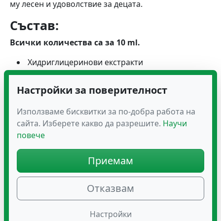
му лесен и удоволствие за децата.
Състав:
Всички количества са за 10 ml.
Хидриглицеринови екстракти
от
мащерка
(620 mg)
Лайка
(410 mg),
Настройки за поверителност
Смокиня
(330 mg)
Папая
(140 mg)
Използваме бисквитки за по-добра работа на
Тиква
(100 mg)
сайта. Изберете какво да разрешите.
Научи
Джинджифил
(30 mg)
повече
Орех
(10 mg)
Чесън
(10 mg).
Приемам
Начин на употреба:
Отказвам
Да се приемат
10 ml
, разтворени в половин чаша
вода,
в продължение на 12 дни
. Може да се
Настройки
използва и като предпазна мярка
при контакт с