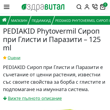
Премини към съдържанието
0
Горна навигация
Главна навигация
НАЧАЛО
МАГАЗИН
ПЕДИАКИД
PEDIAKID PHYTOVERMIL СИРОП 
PEDIAKID Phytovermil Сироп
при Глисти и Паразити – 125
ml
Оцени
PEDIAKID Сироп при Глисти и Паразити е
съчетание от ценни растения, известни
със своите свойства за борба с глистите и
подпомагане на имунната система.
Вижте пълното описание