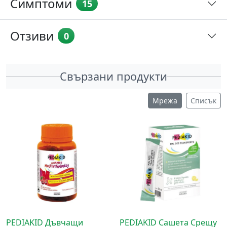
Симптоми
15
Отзиви
0
Свързани продукти
Мрежа
Списък
PEDIAKID Дъвчащи
PEDIAKID Сашета Срещу