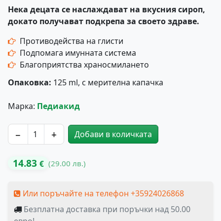
Нека децата се наслаждават на вкусния сироп,
докато получават подкрепа за своето здраве.
Противодейства на глисти
Подпомага имунната система
Благоприятства храносмилането
Опаковка:
125 ml, с мерителна капачка
Марка:
Педиакид
−
+
Добави в количката
количество за PEDIAKID Phytovermil Сироп при Глисти 
14.83
(29.00 лв.)
€
Или поръчайте на телефон +35924026868
Безплатна доставка при поръчки над 50.00