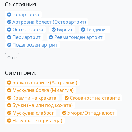
Състояния:
Гонартроза
Артрозна болест (Остеоартрит)
Остеопороза
Бурсит
Тендинит
Периартрит
Ревматоиден артрит
Подагрозен артрит
Още
Симптоми:
Болка в ставите (Артралгия)
Мускулна болка (Миалгия)
Крампи на краката
Скованост на ставите
Бучки (на или под кожата)
Мускулна слабост
Умора/Отпадналост
Накуцване (при деца)