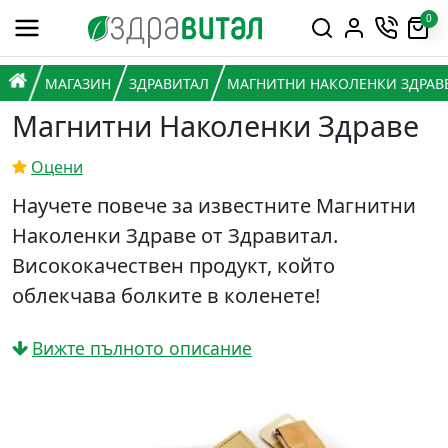
Премини към съдържанието
0
Горна навигация
Главна навигация
НАЧАЛО
МАГАЗИН
ЗДРАВИТАЛ
МАГНИТНИ НАКОЛЕНКИ ЗДРАВ
Магнитни Наколенки Здраве
Оцени
Научете повече за известните Магнитни
Наколенки Здраве от Здравитал.
Висококачествен продукт, който
облекчава болките в коленете!
Вижте пълното описание