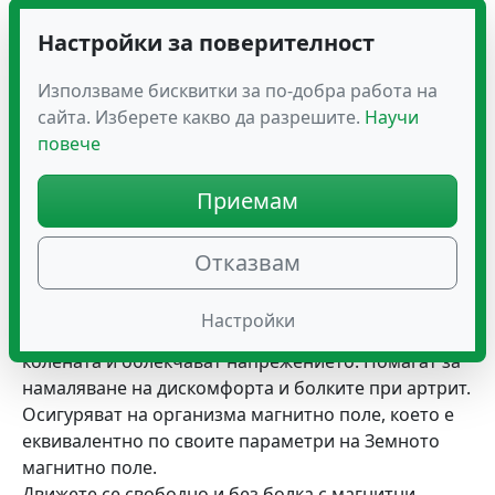
ефективни и невероятно удобни наколенки!
Настройки за поверителност
Магнитните наколенки „Здраве“ са отличен
избор, ако страдате от
:
Използваме бисквитки за по-добра работа на
◦ Остеопороза
сайта. Изберете какво да разрешите.
Научи
◦ Честа умора в мускулите и спазми
повече
◦ Счупвания или навяхвания
◦ Отоци и възпаления
Приемам
◦ Растежения
Действие
на магнитни наколенки „Здраве“?
Отказвам
Поставете наколенките точно под капачето на
коляното, където минават множество кръвоносни
Настройки
съдове. Те поддържат стабилна капачката на
колената и облекчават напрежението. Помагат за
намаляване на дискомфорта и болките при артрит.
Осигуряват на организма магнитно поле, което е
еквивалентно по своите параметри на Земното
магнитно поле.
Движете се свободно и без болка с магнитни