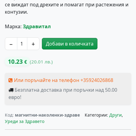
се виждат под дрехите и помагат при растежения и
контузии.
Марка:
Здравитал
−
+
Добави в количката
количество за Магнитни Наколенки Здраве
10.23
(20.01 лв.)
€
Или поръчайте на телефон +35924026868
Безплатна доставка при поръчки над 50.00
евро!
Код:
магнитни-наколенки-здраве
Категории:
Други
,
Уреди за Здравето