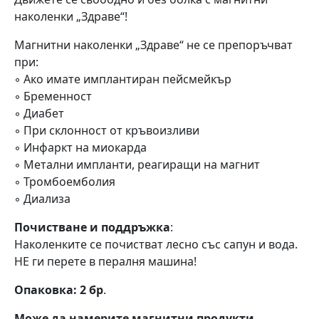
наколенки „Здраве“!
Магнитни наколенки „Здраве“ не се препоръчват
при:
◦ Ако имате имплантиран пейсмейкър
◦ Бременност
◦ Диабет
◦ При склонност от кръвоизливи
◦ Инфаркт на миокарда
◦ Метални импланти, реагиращи на магнит
◦ Тромбоемболия
◦ Диализа
Почистване и поддръжка
:
Наколенките се почистват лесно със сапун и вода.
НЕ ги перете в пералня машина!
Опаковка: 2 бр
.
Може да намерите магнитни продукти