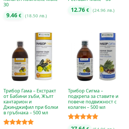
30
12.76
€
(24.96 лв.)
9.46
€
(18.50 лв.)
Трибор Гама – Екстракт
Трибор Сигма –
от Бабини зъби, Жълт
подкрепа за ставите и
кантарион и
повече подвижност с
Джинджифил при болки
колаген – 500 мл
в гръбнака – 500 мл
Оценено с
27.64
(54.06 лв.)