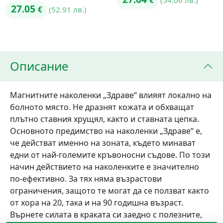
€
Оценено с
27.05
€
(52.91 лв.)
5.00
от 5
5.00
от 5
Описание
Магнитните наколенки „Здраве“ влияят локално на
болното място. Не дразнят кожата и обхващат
плътно ставния хрущял, както и ставната цепка.
Основното предимство на наколенки „Здраве“ е,
че действат именно на зоната, където минават
едни от най-големите кръвоносни съдове. По този
начин действието на наколенките е значително
по-ефективно. За тях няма възрастови
ограничения, защото те могат да се ползват както
от хора на 20, така и на 90 годишна възраст.
Върнете силата в краката си заедно с полезните,