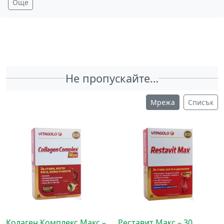
Още
Не пропускайте…
Мрежа
Списък
Колаген Комплекс Макс –
Реставит Макс – 30